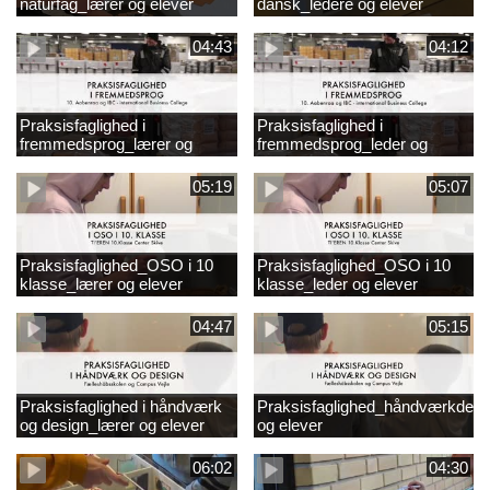
naturfag_lærer og elever
dansk_ledere og elever
04:43
04:12
Praksisfaglighed i
Praksisfaglighed i
fremmedsprog_lærer og
fremmedsprog_leder og
elever
elever
05:19
05:07
Praksisfaglighed_OSO i 10
Praksisfaglighed_OSO i 10
klasse_lærer og elever
klasse_leder og elever
04:47
05:15
Praksisfaglighed i håndværk
Praksisfaglighed_håndværkdesi
og design_lærer og elever
og elever
06:02
04:30