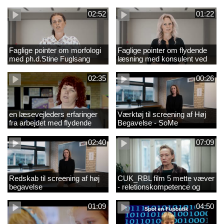
02:52
01:22
Faglige pointer om morfologi
Faglige pointer om flydende
med ph.d.Stine Fuglsang
læsning med konsulent ved
Engmose
CFU Louise Duus
02:35
00:26
en læsevejleders erfaringer
Værktøj til screening af Høj
fra arbejdet med flydende
Begavelse - SoMe
læsning
02:40
07:09
Redskab til screening af høj
CUK_RBL film 5 mette væver
begavelse
- reletionskompetence og
børn i udsatte positioner.
01:09
04:50