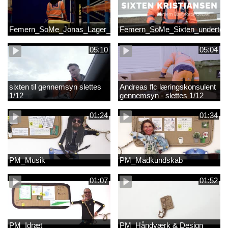
Femern_SoMe_Jonas_Lager_Undertekst
Femern_SoMe_Sixten_undertek
05:10
05:04
sixten til gennemsyn slettes
Andreas flc læringskonsulent
1/12
gennemsyn - slettes 1/12
01:24
01:34
PM_Musik
PM_Madkundskab
01:07
01:52
PM_Idræt
PM_Håndværk & Design