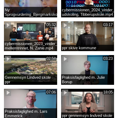
Ny
cybermissionen_2024_vinder_Vi
Sprogvurdering_Bjergmarkskolne_CUK
udskoling, Tibberupskole.mp4
05:32
03:17
cybermissionen_2023_vinder_Vinder
ppr skive kommune
mellemtrinnet, N. Zahle.mp4
02:58
03:23
Gennemsyn Lindved skole
Praksisfaglighed m. Julie
ppr
Borup
07:06
18:05
Praksisfaglighed m. Lars
ppr gennemsyn lindved skole
Emmerick