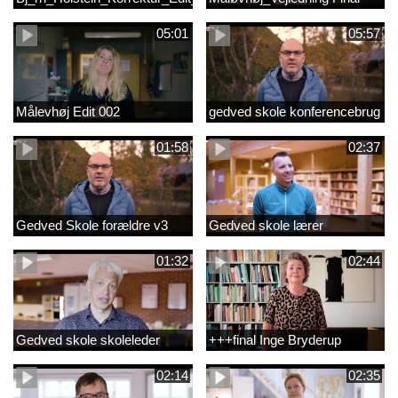
05:01
05:57
Målevhøj Edit 002
gedved skole konferencebrug
01:58
02:37
Gedved Skole forældre v3
Gedved skole lærer
01:32
02:44
Gedved skole skoleleder
+++final Inge Bryderup
02:14
02:35