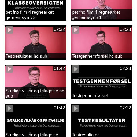
pet fno film 4 regnearket
pet fno film 4 regnearket
gennemsyn v2
gennemsyn v1
02:32
02:23
Testresultater hc sub
Testgennemførsel hc sub
01:42
02:23
Særlige vilkår og fritagelse hc
Testgennemførsel
sub
01:42
02:32
Særlige vilkår og fritagelse
Testresultater