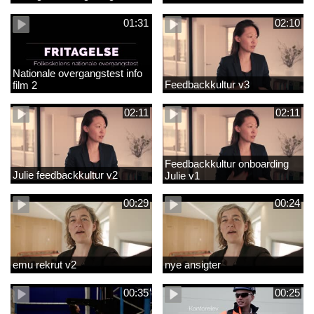
01:31
02:10
Nationale overgangstest info
Feedbackkultur v3
film 2
02:11
02:11
Feedbackkultur onboarding
Julie feedbackkultur v2
Julie v1
00:29
00:24
emu rekrut v2
nye ansigter
00:35
00:25