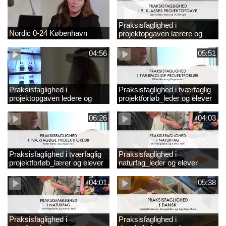
Praksisfaglighed i
Nordic 0-24 København
projektopgaven lærere og
elever
04:56
05:51
Praksisfaglighed i
Praksisfaglighed i tværfaglig
projektopgaven ledere og
projektforløb_leder og elever
elever
06:26
04:03
Praksisfaglighed i tværfaglig
Praksisfaglighed i
projektforløb_lærer og elever
naturfag_leder og elever
04:01
05:38
Praksisfaglighed i
Praksisfaglighed i