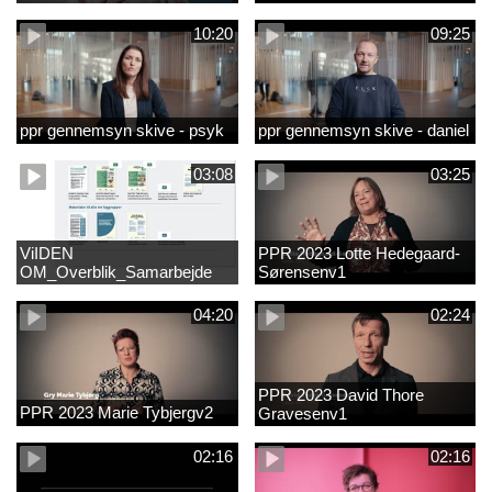
10:20
09:25
ppr gennemsyn skive - psyk
ppr gennemsyn skive - daniel
03:08
03:25
ViIDEN
PPR 2023 Lotte Hedegaard-
OM_Overblik_Samarbejde
Sørensenv1
med forældre om sproglig
udvikling og forebyggelse af
04:20
02:24
læsevanskelighede
PPR 2023 David Thore
PPR 2023 Marie Tybjergv2
Gravesenv1
02:16
02:16