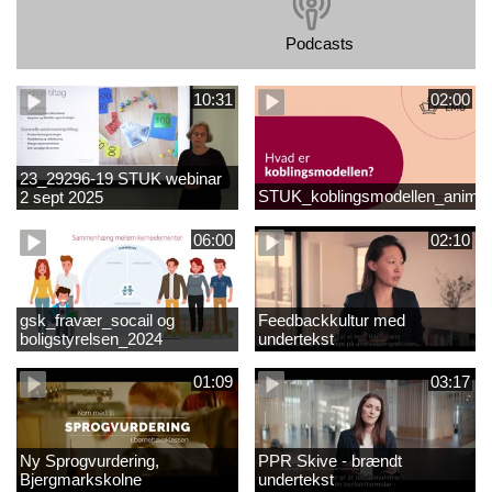
Podcasts
10:31
02:00
23_29296-19 STUK webinar
STUK_koblingsmodellen_animat
2 sept 2025
matematikvanskeligheder
1889337_1_1.MP4
06:00
02:10
gsk_fravær_socail og
Feedbackkultur med
boligstyrelsen_2024
undertekst
01:09
03:17
Ny Sprogvurdering,
PPR Skive - brændt
Bjergmarkskolne
undertekst