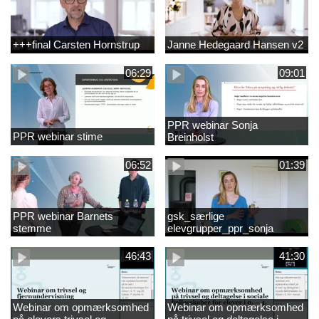
+++final Carsten Hornstrup
Janne Hedegaard Hansen v2
06:29
09:01
PPR webinar Sonja
PPR webinar stime
Breinholst
06:52
01:39
PPR webinar Barnets
gsk_særlige
stemme
elevgrupper_ppr_sonja
breinholst
46:43
41:30
Webinar om opmærksomhed
Webinar om opmærksomhed