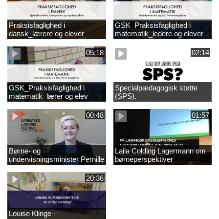
Praksisfaglighed i
GSK_Praksisfaglighed i
dansk_lærere og elever
matematik_ledere og elever
05:18
02:14
GSK_Praksisfaglighed i
Specialpædagogisk støtte
matematik_lærer og elev
(SPS).
00:48
01:57
Børne- og
Laila Colding Lagermann om
undervisningsminister Pernille
børneperspektiver
Rosenkrantz-Theil inviterer til
DKLF 2020
20:36
Louise Klinge -