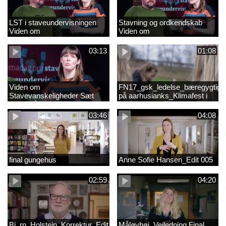
LST i staveundervisningen
Stavning og ordkendskab
Viden om
Viden om
stavevanskeligheder
stavevanskeligheder
03:13
01:08
Viden om
FN17_gsk_ledelse_bæregygtigh
Stavevanskeligheder Sæt
på aarhusianks_Klimafest i
fokus på stavning
børnehøjde
03:46
04:08
final gungehus
Anne Sofie Hansen_Edit 005
02:59
04:20
Bj_rn_Holstein_Korrektur_Edit_03_57f1d11c1a83c2238ea7850db
Måløvhøj_Vejledning Final