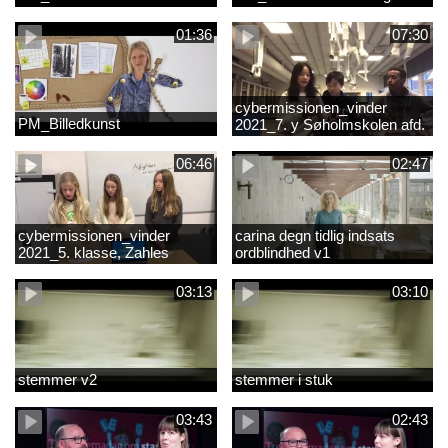
01:36
07:30
cybermissionen_vinder
PM_Billedkunst
2021_7. y Søholmskolen afd.
toftevang
06:46
02:47
cybermissionen_vinder
carina degn tidlig indsats
2021_5. klasse, Zahles
ordblindhed v1
gymnasieskole.mp4
03:13
03:10
stemmer v2
stemmer i stuk
03:43
02:43