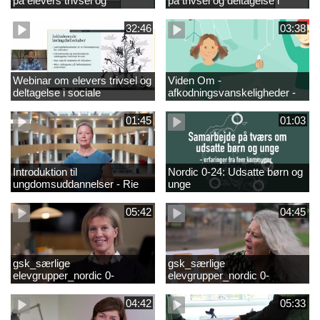
på elevers trivsel og
på trivsel og deltagelse i
fællesskaber i
sociale fællesskaber for
fjernundervisning 5. – 9. og
elever i 0.-4. klasse
32:46
03:38
10. klasse
Webinar om elevers trivsel og
Viden Om -
deltagelse i sociale
afkodningsvanskeligheder -
fællesskaber – inspiration og
præsentationsfilm
viden til skoleledere og
01:45
01:03
ressourcepersoner
Introduktion til
Nordic 0-24: Udsatte børn og
ungdomsuddannelser - Rie
unge
Thomsen
05:42
04:45
gsk_særlige
gsk_særlige
elevgrupper_nordic 0-
elevgrupper_nordic 0-
24_frederikshavn
24_tønder
04:42
05:33