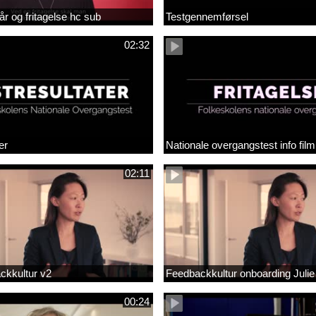
år og fritagelse hc sub
Testgennemførsel
02:32
er
Nationale overgangstest info film
02:11
ackkultur v2
Feedbackkultur onboarding Julie
00:24