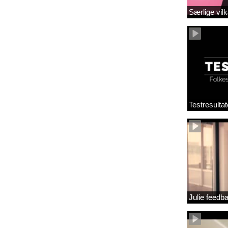
Særlige vilk
Testresultat
Julie feedb