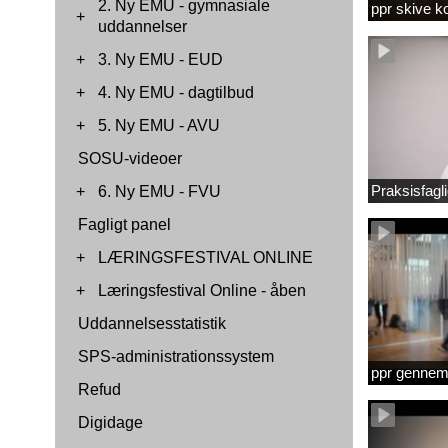
2. Ny EMU - gymnasiale
ppr skive 
+
uddannelser
+
3. Ny EMU - EUD
+
4. Ny EMU - dagtilbud
+
5. Ny EMU - AVU
SOSU-videoer
Praksisfag
+
6. Ny EMU - FVU
Fagligt panel
+
LÆRINGSFESTIVAL ONLINE
+
Læringsfestival Online - åben
Uddannelsesstatistik
SPS-administrationssystem
ppr gennems
Refud
Digidage