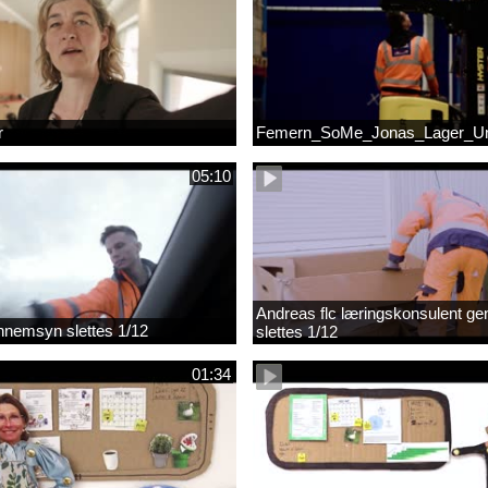
r
Femern_SoMe_Jonas_Lager_Un
05:10
Andreas flc læringskonsulent g
gennemsyn slettes 1/12
slettes 1/12
01:34