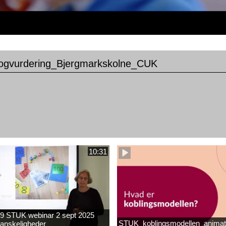
ogvurdering_Bjergmarkskolne_CUK
10:31
9 STUK webinar 2 sept 2025
STUK_koblingsmodellen_animat
anskeligheder