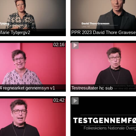
arie Tybjergv2
PPR 2023 David Thore Graves
02:16
m 4 regnearket gennemsyn v1
Testresultater hc sub
01:42