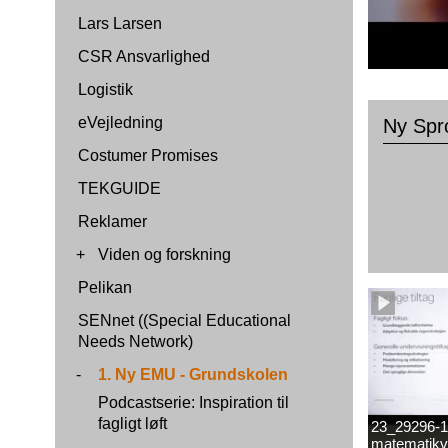
Lars Larsen
CSR Ansvarlighed
Logistik
eVejledning
Ny Spr
Costumer Promises
TEKGUIDE
Reklamer
+
Viden og forskning
Pelikan
SENnet ((Special Educational
Needs Network)
-
1. Ny EMU - Grundskolen
Podcastserie: Inspiration til
fagligt løft
23_29296-1
matematikv