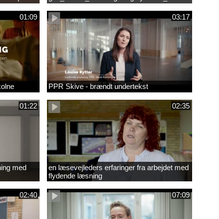
01:09
03:17
kolne
PPR Skive - brændt undertekst
01:22
02:35
ning med
en læsevejleders erfaringer fra arbejdet med
flydende læsning
02:40
07:09