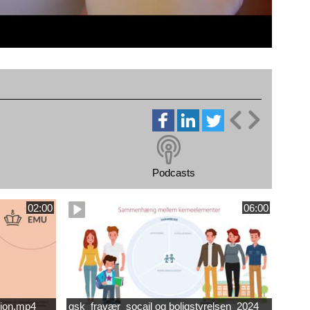
Podcasts
02:00
06:00
ion.mp4
gsk_fravær_socail og boligstyrelsen_2024