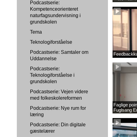
Podcastserie:
1889337_1
Kompetenceorienteret
naturfagsundervisning i
grundskolen
Tema
Teknologiforståelse
Podcastserie: Samtaler om
Feedbackku
Uddannelse
Podcastserie:
Teknologiforståelse i
grundskolen
Podcastserie: Vejen videre
med folkeskolereformen
Faglige poi
Podcastserie: Nye rum for
Fuglsang 
læring
Podcastserie: Din digitale
gæstelærer