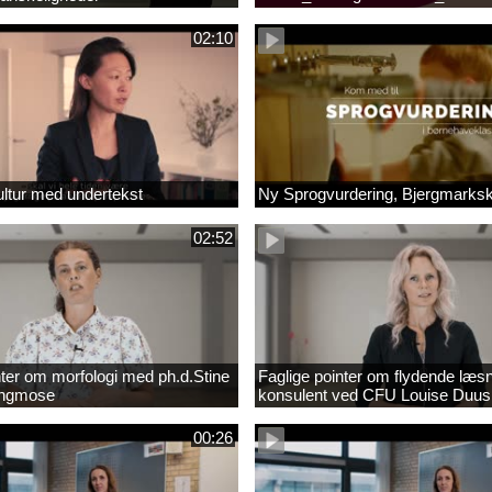
_1.MP4
02:10
ltur med undertekst
Ny Sprogvurdering, Bjergmarks
02:52
nter om morfologi med ph.d.Stine
Faglige pointer om flydende læs
Engmose
konsulent ved CFU Louise Duus
00:26