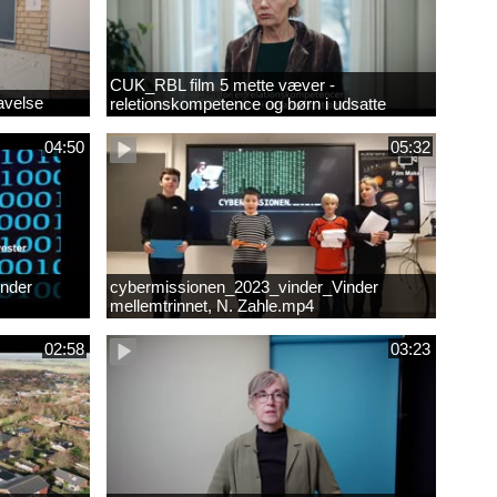
CUK_RBL film 5 mette væver -
avelse
reletionskompetence og børn i udsatte
positioner.
04:50
05:32
nder
cybermissionen_2023_vinder_Vinder
mellemtrinnet, N. Zahle.mp4
02:58
03:23