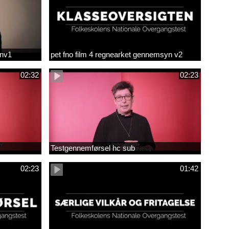
env1
pet fno film 4 regnearket gennemsyn v2
02:32
02:23
Testgennemførsel hc sub
02:23
01:42