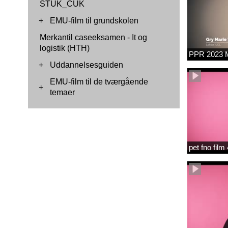
STUK_CUK
+
EMU-film til grundskolen
Merkantil caseeksamen - It og
logistik (HTH)
PPR 2023 M
+
Uddannelsesguiden
EMU-film til de tværgående
+
temaer
pet fno fil