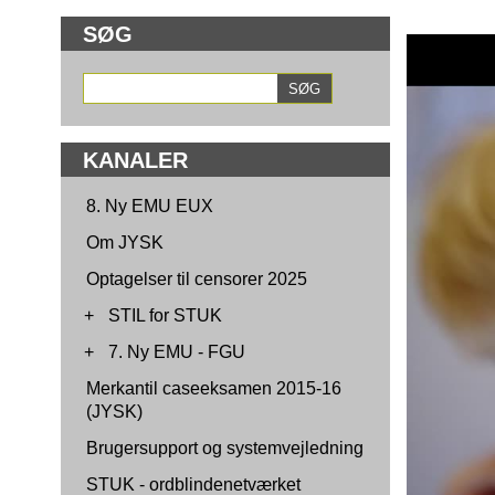
SØG
KANALER
8. Ny EMU EUX
Om JYSK
Optagelser til censorer 2025
+
STIL for STUK
+
7. Ny EMU - FGU
Merkantil caseeksamen 2015-16
(JYSK)
Brugersupport og systemvejledning
STUK - ordblindenetværket