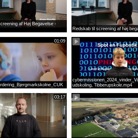
 screening af Høj Begavelse -
Redskab til screening af høj beg
01:09
cybermissionen_2024_vinder_Vi
rdering_Bjergmarkskolne_CUK
udskoling, Tibberupskole.mp4
03:17