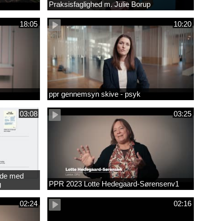
Praksisfaglighed m. Julie Borup
18:05
10:20
ppr gennemsyn skive - psyk
03:08
03:25
jde med
PPR 2023 Lotte Hedegaard-Sørensenv1
g
ede
02:24
02:16