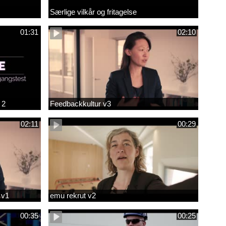
Særlige vilkår og fritagelse
01:31
02:10
 2
Feedbackkultur v3
02:11
00:29
 v1
emu rekrut v2
00:35
00:25