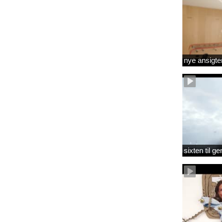
nye ansigte
sixten til 