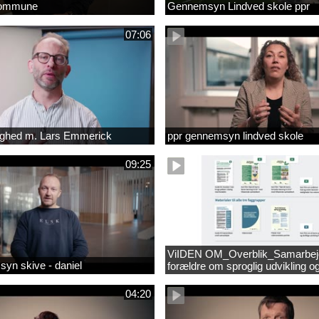
kommune
Gennemsyn Lindved skole ppr
07:06
lighed m. Lars Emmerick
ppr gennemsyn lindved skole
09:25
ViIDEN OM_Overblik_Samarbe
yn skive - daniel
forældre om sproglig udvikling o
forebyggelse af læsevanskeligh
04:20