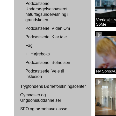
Podcastserie:
Undersøgelsesbaseret
naturfagsundervisning i
grundskolen
Værktøj til
SoMe
Podcastserie: Viden Om
Podcastserie: Klar tale
Fag
+
Højreboks
Podcastserie: Befrielsen
Podcastserie: Veje til
Ny Sprogvu
inklusion
Trygfondens Børneforskningscenter
Gymnasier og
Ungdomsuddannelser
SFO og børnehaveklasse