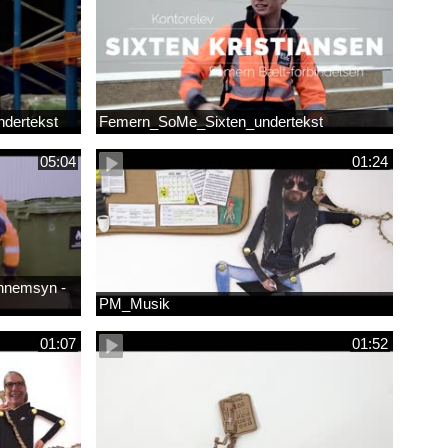
dertekst
Femern_SoMe_Sixten_undertekst
05:04
01:24
ennemsyn -
PM_Musik
01:07
01:52