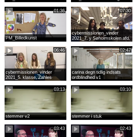
01:36
07:30
cybermissionen_vinder
PM_Billedkunst
2021_7. y Søholmskolen afd.
toftevang
06:46
02:47
cybermissionen_vinder
carina degn tidlig indsats
2021_5. klasse, Zahles
ordblindhed v1
gymnasieskole.mp4
03:13
03:10
stemmer v2
stemmer i stuk
03:43
02:43