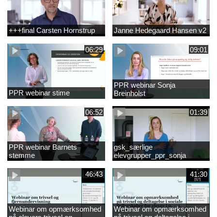
+++final Carsten Hornstrup
Janne Hedegaard Hansen v2
06:29
09:01
PPR webinar Sonja
PPR webinar stime
Breinholst
06:52
01:39
PPR webinar Barnets
gsk_særlige
stemme
elevgrupper_ppr_sonja
breinholst
46:43
41:30
Webinar om opmærksomhed
Webinar om opmærksomhed