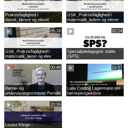
Praksisfaglighed i
GSK_Praksisfaglighed i
dansk_lærere og elever
matematik_ledere og elever
05:18
02:14
GSK_Praksisfaglighed i
Specialpædagogisk støtte
matematik_lærer og elev
(SPS).
00:48
01:57
Børne- og
Laila Colding Lagermann om
undervisningsminister Pernille
børneperspektiver
Rosenkrantz-Theil inviterer til
DKLF 2020
20:36
Louise Klinge -