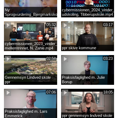
Ny
cybermissionen_2024_vinder_Vi
Sprogvurdering_Bjergmarkskolne_CUK
udskoling, Tibberupskole.mp4
05:32
03:17
cybermissionen_2023_vinder_Vinder
ppr skive kommune
mellemtrinnet, N. Zahle.mp4
02:58
03:23
Gennemsyn Lindved skole
Praksisfaglighed m. Julie
ppr
Borup
07:06
18:05
Praksisfaglighed m. Lars
ppr gennemsyn lindved skole
Emmerick