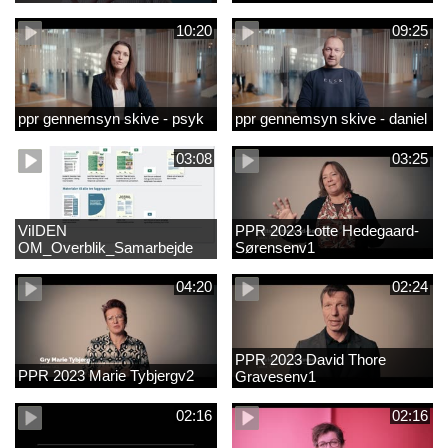
10:20
09:25
ppr gennemsyn skive - psyk
ppr gennemsyn skive - daniel
03:08
03:25
ViIDEN
PPR 2023 Lotte Hedegaard-
OM_Overblik_Samarbejde
Sørensenv1
med forældre om sproglig
udvikling og forebyggelse af
04:20
02:24
læsevanskelighede
PPR 2023 David Thore
PPR 2023 Marie Tybjergv2
Gravesenv1
02:16
02:16