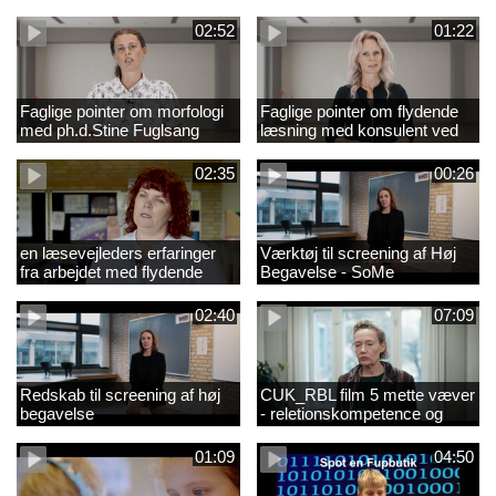
02:52
01:22
Faglige pointer om morfologi
Faglige pointer om flydende
med ph.d.Stine Fuglsang
læsning med konsulent ved
Engmose
CFU Louise Duus
02:35
00:26
en læsevejleders erfaringer
Værktøj til screening af Høj
fra arbejdet med flydende
Begavelse - SoMe
læsning
02:40
07:09
Redskab til screening af høj
CUK_RBL film 5 mette væver
begavelse
- reletionskompetence og
børn i udsatte positioner.
01:09
04:50