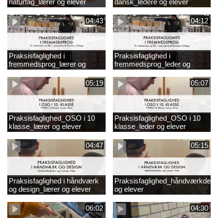
naturfag_lærer og elever
dansk_ledere og elever
04:43
04:12
Praksisfaglighed i
Praksisfaglighed i
fremmedsprog_lærer og
fremmedsprog_leder og
elever
elever
05:19
05:07
Praksisfaglighed_OSO i 10
Praksisfaglighed_OSO i 10
klasse_lærer og elever
klasse_leder og elever
04:47
05:15
Praksisfaglighed i håndværk
Praksisfaglighed_håndværkdesi
og design_lærer og elever
og elever
06:02
04:30