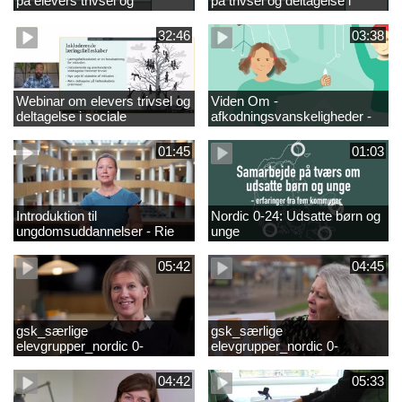
på elevers trivsel og
på trivsel og deltagelse i
fællesskaber i
sociale fællesskaber for
fjernundervisning 5. – 9. og
elever i 0.-4. klasse
32:46
03:38
10. klasse
Webinar om elevers trivsel og
Viden Om -
deltagelse i sociale
afkodningsvanskeligheder -
fællesskaber – inspiration og
præsentationsfilm
viden til skoleledere og
01:45
01:03
ressourcepersoner
Introduktion til
Nordic 0-24: Udsatte børn og
ungdomsuddannelser - Rie
unge
Thomsen
05:42
04:45
gsk_særlige
gsk_særlige
elevgrupper_nordic 0-
elevgrupper_nordic 0-
24_frederikshavn
24_tønder
04:42
05:33