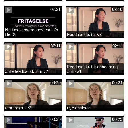
01:31
02:10
Nationale overgangstest info
Feedbackkultur v3
film 2
02:11
02:11
Feedbackkultur onboarding
Julie feedbackkultur v2
Julie v1
00:29
00:24
emu rekrut v2
nye ansigter
00:35
00:25