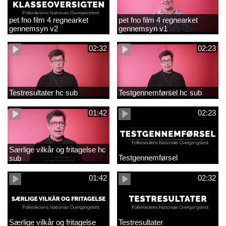
pet fno film 4 regnearket
pet fno film 4 regnearket
gennemsyn v2
gennemsyn v1
02:32
02:23
Testresultater hc sub
Testgennemførsel hc sub
01:42
02:23
Særlige vilkår og fritagelse hc
Testgennemførsel
sub
01:42
02:32
Særlige vilkår og fritagelse
Testresultater