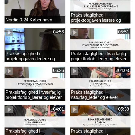
Praksisfaglighed i
Nordic 0-24 København
projektopgaven lærere og
elever
04:56
05:51
Praksisfaglighed i
Praksisfaglighed i tværfaglig
projektopgaven ledere og
projektforløb_leder og elever
elever
06:26
04:03
Praksisfaglighed i tværfaglig
Praksisfaglighed i
projektforløb_lærer og elever
naturfag_leder og elever
04:01
05:38
Praksisfaglighed i
Praksisfaglighed i