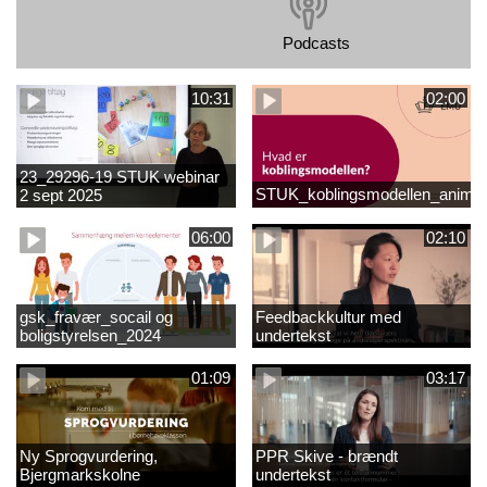
Podcasts
10:31
02:00
23_29296-19 STUK webinar
STUK_koblingsmodellen_animat
2 sept 2025
matematikvanskeligheder
1889337_1_1.MP4
06:00
02:10
gsk_fravær_socail og
Feedbackkultur med
boligstyrelsen_2024
undertekst
01:09
03:17
Ny Sprogvurdering,
PPR Skive - brændt
Bjergmarkskolne
undertekst