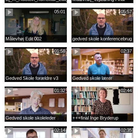
05:01
05:57
Målevhøj Edit 002
gedved skole konferencebrug
01:58
02:37
Gedved Skole forældre v3
Gedved skole lærer
01:32
02:44
Gedved skole skoleleder
+++final Inge Bryderup
02:14
02:35