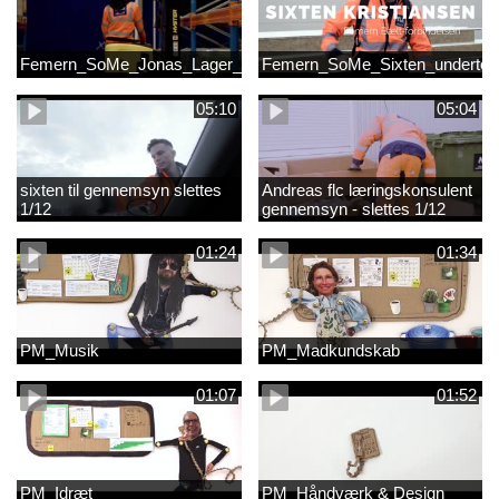
Femern_SoMe_Jonas_Lager_Undertekst
Femern_SoMe_Sixten_undertek
05:10
05:04
sixten til gennemsyn slettes
Andreas flc læringskonsulent
1/12
gennemsyn - slettes 1/12
01:24
01:34
PM_Musik
PM_Madkundskab
01:07
01:52
PM_Idræt
PM_Håndværk & Design