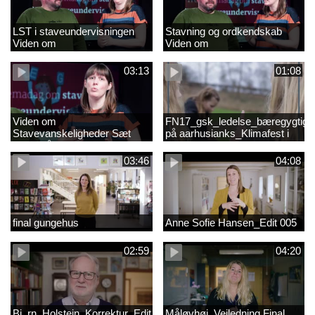
LST i staveundervisningen
Stavning og ordkendskab
Viden om
Viden om
stavevanskeligheder
stavevanskeligheder
03:13
01:08
Viden om
FN17_gsk_ledelse_bæregygtigh
Stavevanskeligheder Sæt
på aarhusianks_Klimafest i
fokus på stavning
børnehøjde
03:46
04:08
final gungehus
Anne Sofie Hansen_Edit 005
02:59
04:20
Bj_rn_Holstein_Korrektur_Edit_03_57f1d11c1a83c2238ea7850db
Måløvhøj_Vejledning Final