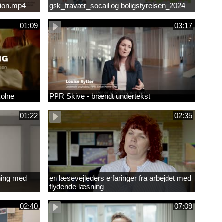
ion.mp4
gsk_fravær_socail og boligstyrelsen_2024
01:09
03:17
kolne
PPR Skive - brændt undertekst
01:22
02:35
ning med
en læsevejleders erfaringer fra arbejdet med
flydende læsning
02:40
07:09