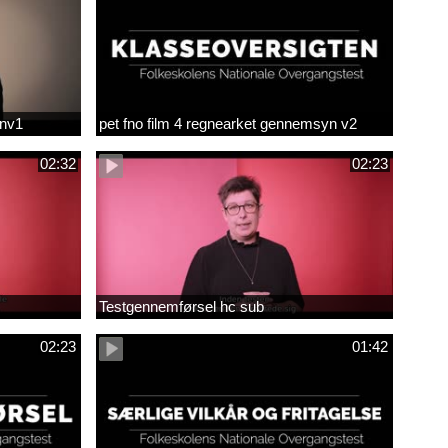
env1
pet fno film 4 regnearket gennemsyn v2
02:32
02:23
Testgennemførsel hc sub
02:23
01:42