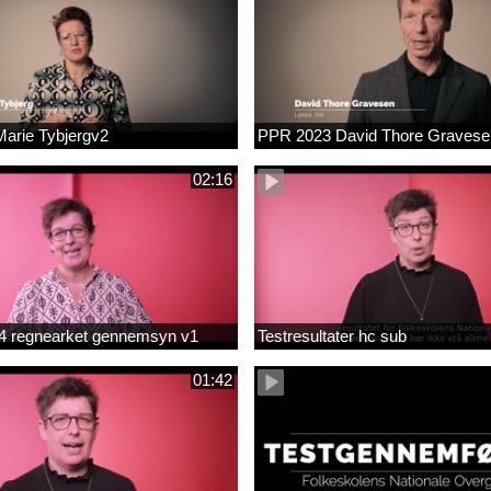
arie Tybjergv2
PPR 2023 David Thore Graves
02:16
m 4 regnearket gennemsyn v1
Testresultater hc sub
01:42