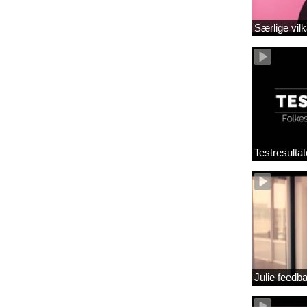
Særlige vilk
Testresultat
Julie feedb