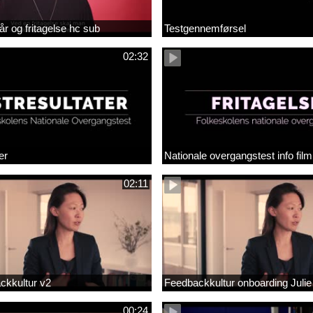
år og fritagelse hc sub
Testgennemførsel
02:32
er
Nationale overgangstest info film
02:11
ackkultur v2
Feedbackkultur onboarding Julie
00:24