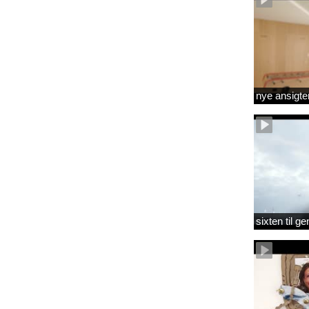
nye ansigte
sixten til 