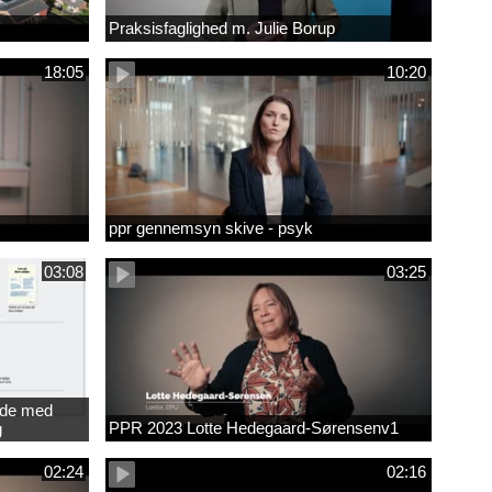
Praksisfaglighed m. Julie Borup
18:05
10:20
ppr gennemsyn skive - psyk
03:08
03:25
jde med
PPR 2023 Lotte Hedegaard-Sørensenv1
g
ede
02:24
02:16