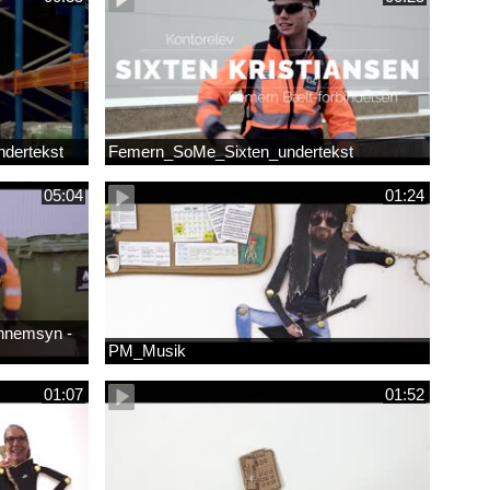
dertekst
Femern_SoMe_Sixten_undertekst
05:04
01:24
ennemsyn -
PM_Musik
01:07
01:52