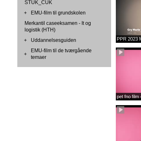
STUK_CUK
+
EMU-film til grundskolen
Merkantil caseeksamen - It og
logistik (HTH)
PPR 2023 M
+
Uddannelsesguiden
EMU-film til de tværgående
+
temaer
pet fno fil