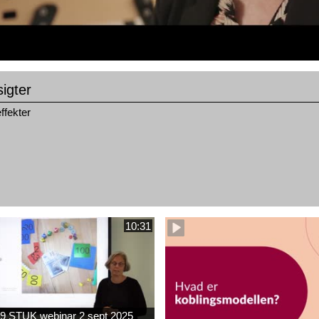
igter
ffekter
10:31
9 STUK webinar 2 sept 2025