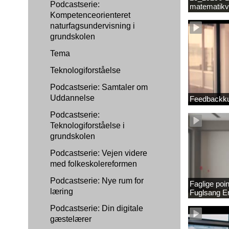
Podcastserie:
matematikv
Kompetenceorienteret
1889337_1
naturfagsundervisning i
grundskolen
Tema
Teknologiforståelse
Podcastserie: Samtaler om
Uddannelse
Feedbackku
Podcastserie:
Teknologiforståelse i
grundskolen
Podcastserie: Vejen videre
med folkeskolereformen
Podcastserie: Nye rum for
Faglige poi
læring
Fuglsang 
Podcastserie: Din digitale
gæstelærer