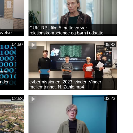
CUK_RBL film 5 mette væver -
avelse
reletionskompetence og børn i udsatte
positioner.
04:50
05:32
nder
cybermissionen_2023_vinder_Vinder
mellemtrinnet, N. Zahle.mp4
02:58
03:23