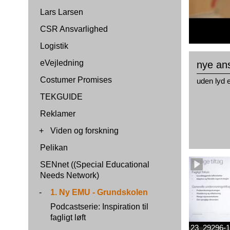
Lars Larsen
CSR Ansvarlighed
Logistik
eVejledning
nye ans
Costumer Promises
uden lyd e
TEKGUIDE
Reklamer
+
Viden og forskning
Pelikan
SENnet ((Special Educational
Needs Network)
-
1. Ny EMU - Grundskolen
Podcastserie: Inspiration til
fagligt løft
23_29296-1