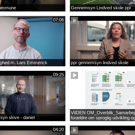
kommune
Gennemsyn Lindved skole ppr
07:06
lighed m. Lars Emmerick
ppr gennemsyn lindved skole
09:25
ViIDEN OM_Overblik_Samarbe
yn skive - daniel
forældre om sproglig udvikling o
forebyggelse af læsevanskeligh
04:20