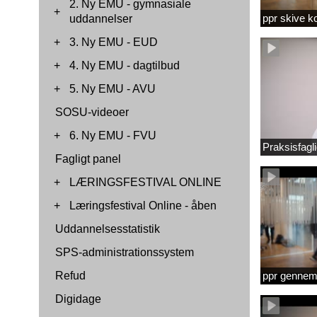
2. Ny EMU - gymnasiale
+
ppr skive 
uddannelser
+
3. Ny EMU - EUD
+
4. Ny EMU - dagtilbud
+
5. Ny EMU - AVU
SOSU-videoer
+
6. Ny EMU - FVU
Praksisfag
Fagligt panel
+
LÆRINGSFESTIVAL ONLINE
+
Læringsfestival Online - åben
Uddannelsesstatistik
SPS-administrationssystem
Refud
ppr gennems
Digidage