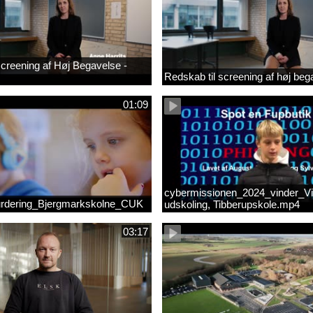
 screening af Høj Begavelse -
Redskab til screening af høj beg
01:09
cybermissionen_2024_vinder_Vi
rdering_Bjergmarkskolne_CUK
udskoling, Tibberupskole.mp4
03:17