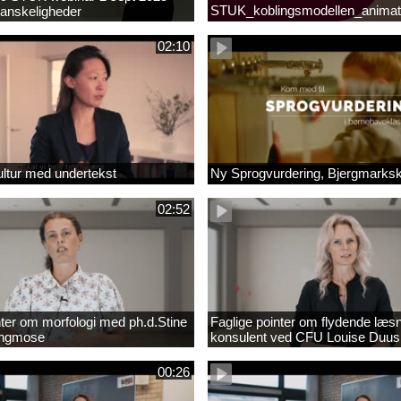
STUK_koblingsmodellen_animat
anskeligheder
_1.MP4
02:10
ltur med undertekst
Ny Sprogvurdering, Bjergmarks
02:52
nter om morfologi med ph.d.Stine
Faglige pointer om flydende læs
Engmose
konsulent ved CFU Louise Duus
00:26