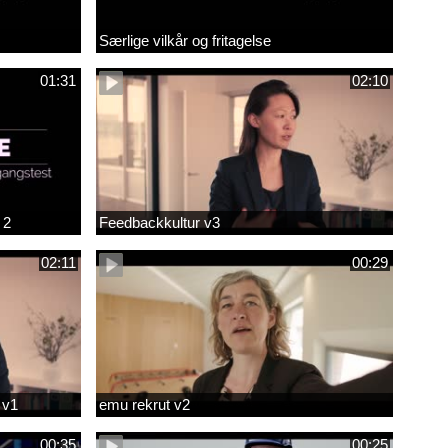
Særlige vilkår og fritagelse
01:31
02:10
 2
Feedbackkultur v3
02:11
00:29
 v1
emu rekrut v2
00:35
00:25