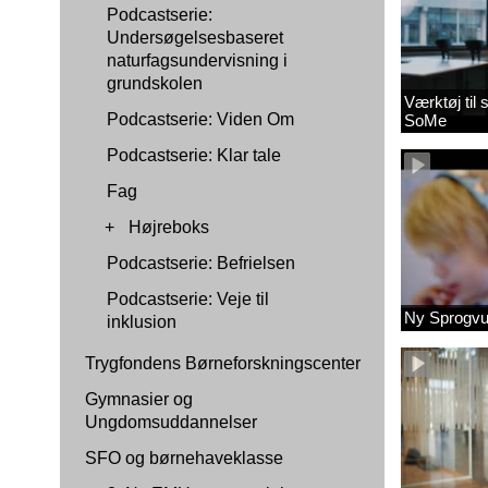
Podcastserie:
Undersøgelsesbaseret
naturfagsundervisning i
grundskolen
Værktøj til
Podcastserie: Viden Om
SoMe
Podcastserie: Klar tale
Fag
+
Højreboks
Podcastserie: Befrielsen
Podcastserie: Veje til
Ny Sprogvu
inklusion
Trygfondens Børneforskningscenter
Gymnasier og
Ungdomsuddannelser
SFO og børnehaveklasse