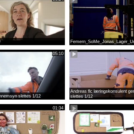
r
Femern_SoMe_Jonas_Lager_Un
05:10
Andreas flc læringskonsulent g
gennemsyn slettes 1/12
slettes 1/12
01:34