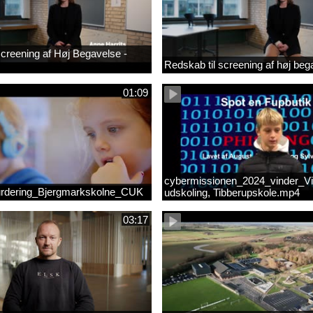
 screening af Høj Begavelse -
Redskab til screening af høj beg
01:09
cybermissionen_2024_vinder_Vi
rdering_Bjergmarkskolne_CUK
udskoling, Tibberupskole.mp4
03:17