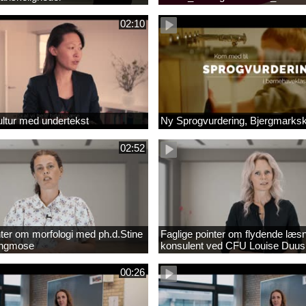
_1.MP4
02:10
ltur med undertekst
Ny Sprogvurdering, Bjergmarks
02:52
nter om morfologi med ph.d.Stine
Faglige pointer om flydende læs
Engmose
konsulent ved CFU Louise Duus
00:26