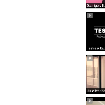
Særlige vilk
Testresultat
Julie feedb