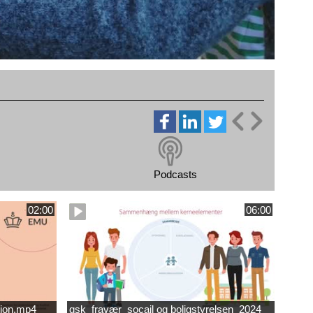
Podcasts
02:00
06:00
ion.mp4
gsk_fravær_socail og boligstyrelsen_2024