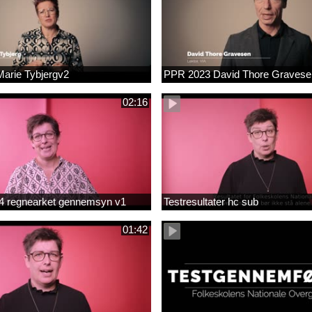
arie Tybjergv2
PPR 2023 David Thore Graves
02:16
m 4 regnearket gennemsyn v1
Testresultater hc sub
01:42