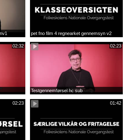
env1
pet fno film 4 regnearket gennemsyn v2
02:32
02:23
Testgennemførsel hc sub
02:23
01:42