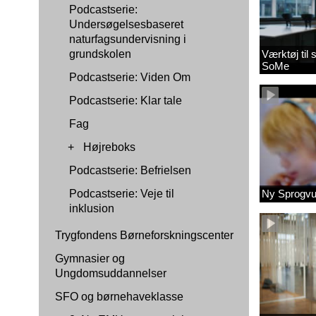
Podcastserie:
Undersøgelsesbaseret
naturfagsundervisning i
grundskolen
Værktøj til
SoMe
Podcastserie: Viden Om
Podcastserie: Klar tale
Fag
+
Højreboks
Podcastserie: Befrielsen
Podcastserie: Veje til
Ny Sprogvu
inklusion
Trygfondens Børneforskningscenter
Gymnasier og
Ungdomsuddannelser
SFO og børnehaveklasse