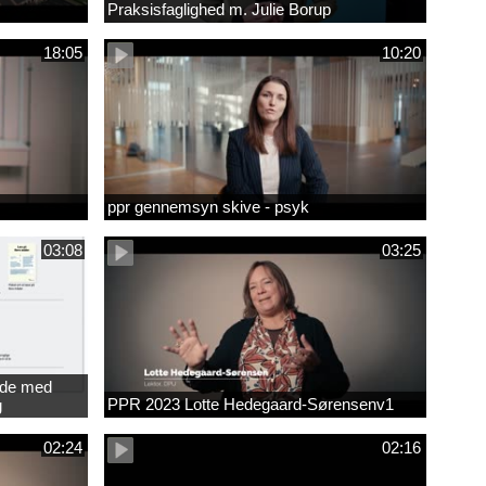
Praksisfaglighed m. Julie Borup
18:05
10:20
ppr gennemsyn skive - psyk
03:08
03:25
jde med
PPR 2023 Lotte Hedegaard-Sørensenv1
g
ede
02:24
02:16