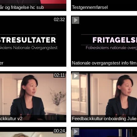
år og fritagelse hc sub
Testgennemførsel
02:32
er
Nationale overgangstest info film
02:11
ackkultur v2
Feedbackkultur onboarding Julie
00:24