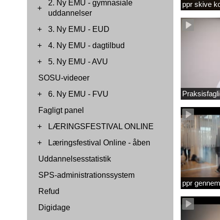
2. Ny EMU - gymnasiale
ppr skive 
+
uddannelser
+
3. Ny EMU - EUD
+
4. Ny EMU - dagtilbud
+
5. Ny EMU - AVU
SOSU-videoer
Praksisfag
+
6. Ny EMU - FVU
Fagligt panel
+
LÆRINGSFESTIVAL ONLINE
+
Læringsfestival Online - åben
Uddannelsesstatistik
SPS-administrationssystem
ppr gennems
Refud
Digidage