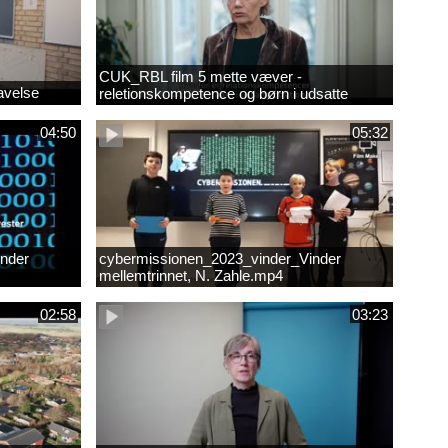
CUK_RBL film 5 mette væver -
avelse
reletionskompetence og børn i udsatte
positioner.
04:50
05:32
nder
cybermissionen_2023_vinder_Vinder
mellemtrinnet, N. Zahle.mp4
02:58
03:23