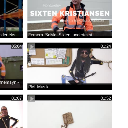
dertekst
Femern_SoMe_Sixten_undertekst
05:04
01:24
ennemsyn -
PM_Musik
01:07
01:52