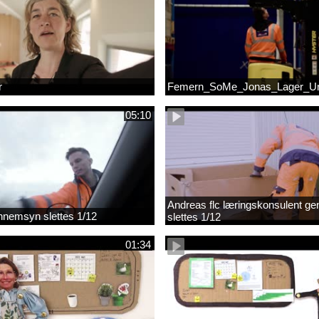
r
Femern_SoMe_Jonas_Lager_Un
05:10
Andreas flc læringskonsulent g
gennemsyn slettes 1/12
slettes 1/12
01:34