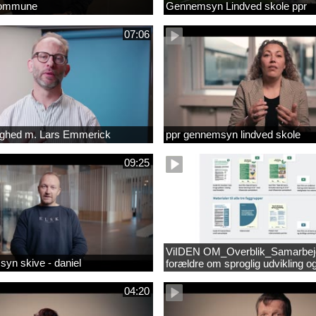
kommune
Gennemsyn Lindved skole ppr
07:06
lighed m. Lars Emmerick
ppr gennemsyn lindved skole
09:25
ViIDEN OM_Overblik_Samarbe
yn skive - daniel
forældre om sproglig udvikling o
forebyggelse af læsevanskeligh
04:20