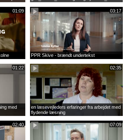
01:09
03:17
kolne
PPR Skive - brændt undertekst
01:22
02:35
ning med
en læsevejleders erfaringer fra arbejdet med
flydende læsning
02:40
07:09