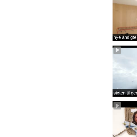
nye ansigte
sixten til 