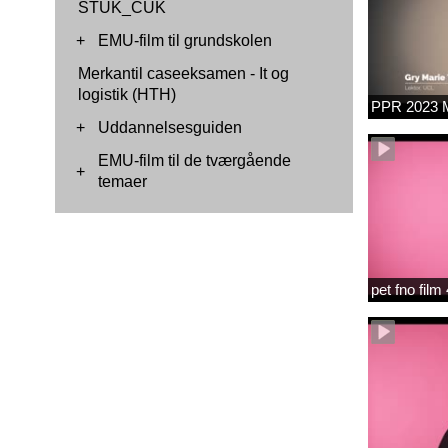
STUK_CUK
+
EMU-film til grundskolen
Merkantil caseeksamen - It og
logistik (HTH)
PPR 2023 M
+
Uddannelsesguiden
EMU-film til de tværgående
+
temaer
pet fno fil