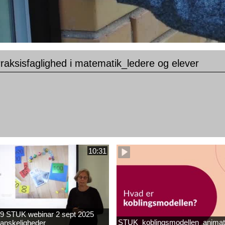
aksisfaglighed i matematik_ledere og elever
10:31
9 STUK webinar 2 sept 2025
STUK_koblingsmodellen_animat
anskeligheder