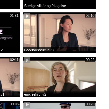
Særlige vilkår og fritagelse
01:31
02:10
 2
Feedbackkultur v3
02:11
00:29
 v1
emu rekrut v2
00:35
00:25