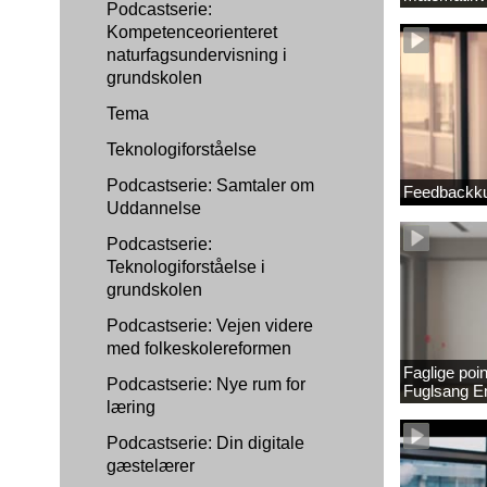
Podcastserie:
1889337_1
Kompetenceorienteret
naturfagsundervisning i
grundskolen
Tema
Teknologiforståelse
Podcastserie: Samtaler om
Feedbackku
Uddannelse
Podcastserie:
Teknologiforståelse i
grundskolen
Podcastserie: Vejen videre
med folkeskolereformen
Faglige poi
Podcastserie: Nye rum for
Fuglsang 
læring
Podcastserie: Din digitale
gæstelærer