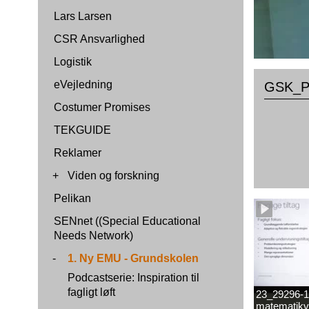
Lars Larsen
CSR Ansvarlighed
Logistik
eVejledning
GSK_Pr
Costumer Promises
TEKGUIDE
Reklamer
+
Viden og forskning
Pelikan
SENnet ((Special Educational
Needs Network)
-
1. Ny EMU - Grundskolen
Podcastserie: Inspiration til
fagligt løft
23_29296-1
matematikv