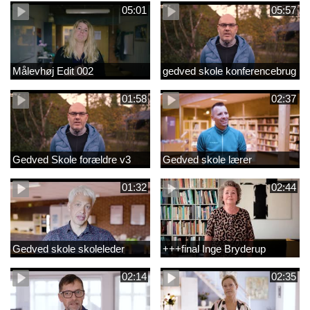
05:01
05:57
Målevhøj Edit 002
gedved skole konferencebrug
01:58
02:37
Gedved Skole forældre v3
Gedved skole lærer
01:32
02:44
Gedved skole skoleleder
+++final Inge Bryderup
02:14
02:35