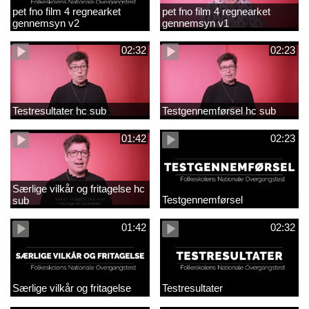
pet fno film 4 regnearket
pet fno film 4 regnearket
gennemsyn v2
gennemsyn v1
02:32
02:23
Testresultater hc sub
Testgennemførsel hc sub
01:42
02:23
Særlige vilkår og fritagelse hc
Testgennemførsel
sub
01:42
02:32
Særlige vilkår og fritagelse
Testresultater