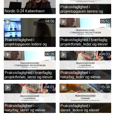
Praksisfaglighed i
Nordic 0-24 København
projektopgaven lærere og
elever
04:56
05:51
Praksisfaglighed i
Praksisfaglighed i tværfaglig
projektopgaven ledere og
projektforløb_leder og elever
elever
06:26
04:03
Praksisfaglighed i tværfaglig
Praksisfaglighed i
projektforløb_lærer og elever
naturfag_leder og elever
04:01
05:38
Praksisfaglighed i
Praksisfaglighed i
naturfag_lærer og elever
dansk_ledere og elever