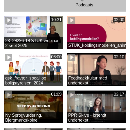
Podcasts
10:31
02:00
23_29296-19 STUK webinar
STUK_koblingsmodellen_animat
2 sept 2025
matematikvanskeligheder
1889337_1_1.MP4
06:00
02:10
gsk_fravær_socail og
Feedbackkultur med
boligstyrelsen_2024
undertekst
01:09
03:17
Ny Sprogvurdering,
PPR Skive - brændt
Bjergmarkskolne
undertekst