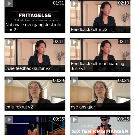
01:31
02:10
Nationale overgangstest info
Feedbackkultur v3
film 2
02:11
02:11
Feedbackkultur onboarding
Julie feedbackkultur v2
Julie v1
00:29
00:24
emu rekrut v2
nye ansigter
00:35
00:25