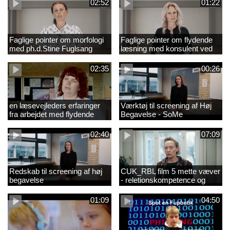
02:52
01:22
Faglige pointer om morfologi
Faglige pointer om flydende
med ph.d.Stine Fuglsang
læsning med konsulent ved
Engmose
CFU Louise Duus
02:35
00:26
en læsevejleders erfaringer
Værktøj til screening af Høj
fra arbejdet med flydende
Begavelse - SoMe
læsning
02:40
07:09
Redskab til screening af høj
CUK_RBL film 5 mette væver
begavelse
- reletionskompetence og
børn i udsatte positioner.
01:09
04:50