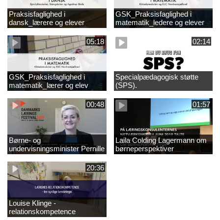
Praksisfaglighed i
GSK_Praksisfaglighed i
dansk_lærere og elever
matematik_ledere og elever
05:18
02:14
GSK_Praksisfaglighed i
Specialpædagogisk støtte
matematik_lærer og elev
(SPS).
00:48
01:57
Børne- og
Laila Colding Lagermann om
undervisningsminister Pernille
børneperspektiver
Rosenkrantz-Theil inviterer til
DKLF 2020
20:36
Louise Klinge -
relationskompetence