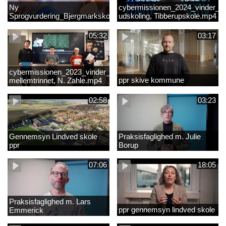
Ny
cybermissionen_2024_vinder_Vi
Sprogvurdering_Bjergmarkskolne_CUK
udskoling, Tibberupskole.mp4
05:32
03:17
cybermissionen_2023_vinder_Vinder
ppr skive kommune
mellemtrinnet, N. Zahle.mp4
02:58
03:23
Gennemsyn Lindved skole
Praksisfaglighed m. Julie
ppr
Borup
07:06
18:05
Praksisfaglighed m. Lars
ppr gennemsyn lindved skole
Emmerick