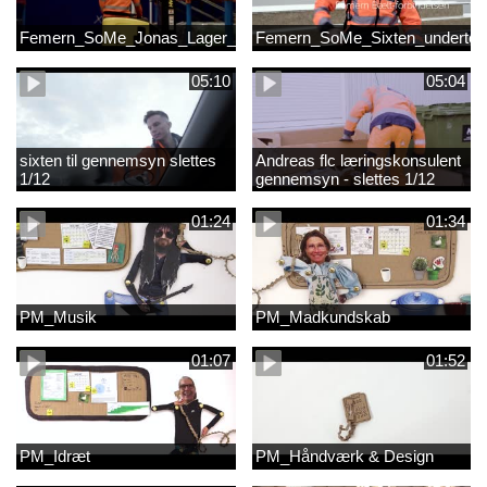
Femern_SoMe_Jonas_Lager_Undertekst
Femern_SoMe_Sixten_undertek
05:10
05:04
sixten til gennemsyn slettes
Andreas flc læringskonsulent
1/12
gennemsyn - slettes 1/12
01:24
01:34
PM_Musik
PM_Madkundskab
01:07
01:52
PM_Idræt
PM_Håndværk & Design