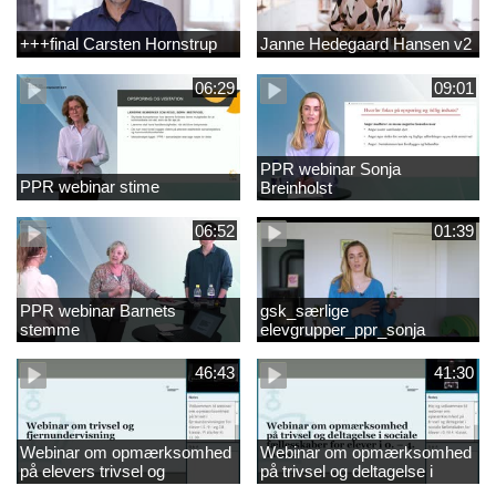
+++final Carsten Hornstrup
Janne Hedegaard Hansen v2
06:29
09:01
PPR webinar Sonja
PPR webinar stime
Breinholst
06:52
01:39
PPR webinar Barnets
gsk_særlige
stemme
elevgrupper_ppr_sonja
breinholst
46:43
41:30
Webinar om opmærksomhed
Webinar om opmærksomhed
på elevers trivsel og
på trivsel og deltagelse i
fællesskaber i
sociale fællesskaber for