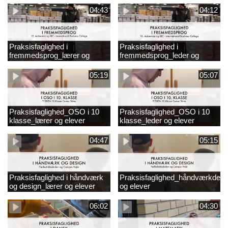
04:43
04:12
Praksisfaglighed i
Praksisfaglighed i
fremmedsprog_lærer og
fremmedsprog_leder og
elever
elever
05:19
05:07
Praksisfaglighed_OSO i 10
Praksisfaglighed_OSO i 10
klasse_lærer og elever
klasse_leder og elever
04:47
05:15
Praksisfaglighed i håndværk
Praksisfaglighed_håndværkdesi
og design_lærer og elever
og elever
06:02
04:30