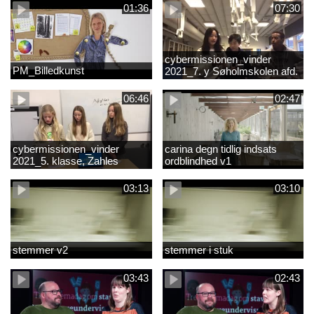
01:36
07:30
cybermissionen_vinder
PM_Billedkunst
2021_7. y Søholmskolen afd.
toftevang
06:46
02:47
cybermissionen_vinder
carina degn tidlig indsats
2021_5. klasse, Zahles
ordblindhed v1
gymnasieskole.mp4
03:13
03:10
stemmer v2
stemmer i stuk
03:43
02:43