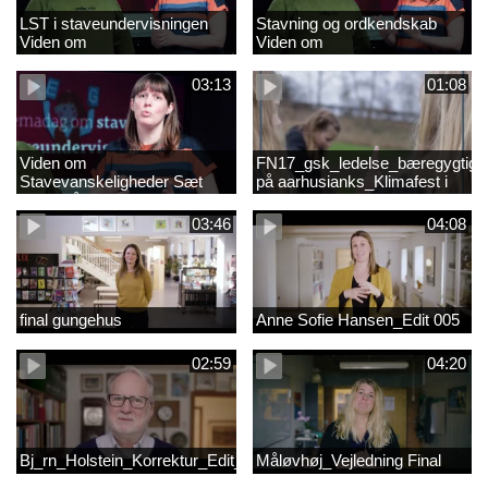
LST i staveundervisningen
Stavning og ordkendskab
Viden om
Viden om
stavevanskeligheder
stavevanskeligheder
03:13
01:08
Viden om
FN17_gsk_ledelse_bæregygtigh
Stavevanskeligheder Sæt
på aarhusianks_Klimafest i
fokus på stavning
børnehøjde
03:46
04:08
final gungehus
Anne Sofie Hansen_Edit 005
02:59
04:20
Bj_rn_Holstein_Korrektur_Edit_03_57f1d11c1a83c2238ea7850db
Måløvhøj_Vejledning Final