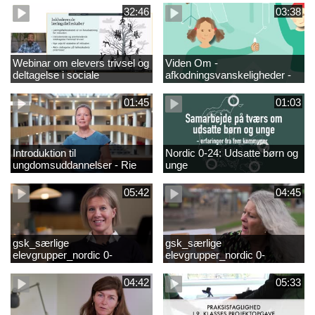
fjernundervisning 5. – 9. og
elever i 0.-4. klasse
32:46
03:38
10. klasse
Webinar om elevers trivsel og
Viden Om -
deltagelse i sociale
afkodningsvanskeligheder -
fællesskaber – inspiration og
præsentationsfilm
viden til skoleledere og
01:45
01:03
ressourcepersoner
Introduktion til
Nordic 0-24: Udsatte børn og
ungdomsuddannelser - Rie
unge
Thomsen
05:42
04:45
gsk_særlige
gsk_særlige
elevgrupper_nordic 0-
elevgrupper_nordic 0-
24_frederikshavn
24_tønder
04:42
05:33