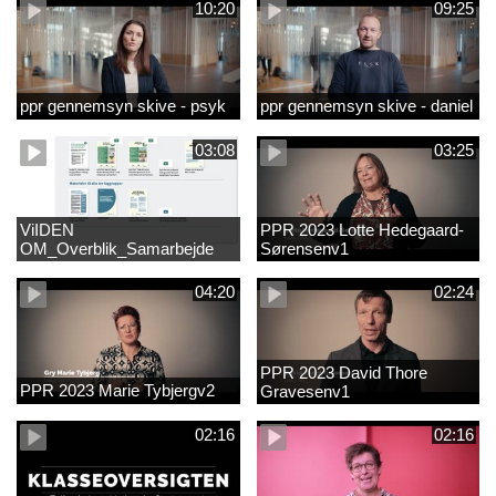
10:20
09:25
ppr gennemsyn skive - psyk
ppr gennemsyn skive - daniel
03:08
03:25
ViIDEN
PPR 2023 Lotte Hedegaard-
OM_Overblik_Samarbejde
Sørensenv1
med forældre om sproglig
udvikling og forebyggelse af
04:20
02:24
læsevanskelighede
PPR 2023 David Thore
PPR 2023 Marie Tybjergv2
Gravesenv1
02:16
02:16