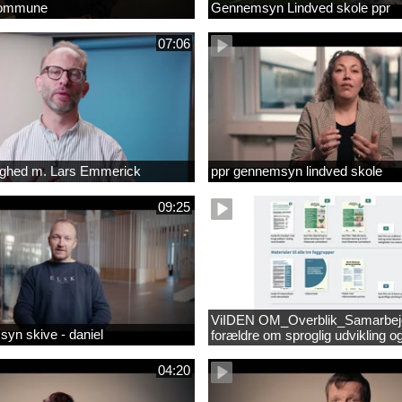
kommune
Gennemsyn Lindved skole ppr
07:06
lighed m. Lars Emmerick
ppr gennemsyn lindved skole
09:25
ViIDEN OM_Overblik_Samarbe
yn skive - daniel
forældre om sproglig udvikling o
forebyggelse af læsevanskeligh
04:20