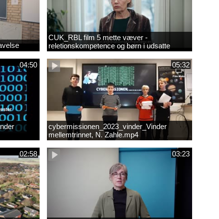
CUK_RBL film 5 mette væver -
avelse
reletionskompetence og børn i udsatte
positioner.
04:50
05:32
nder
cybermissionen_2023_vinder_Vinder
mellemtrinnet, N. Zahle.mp4
02:58
03:23