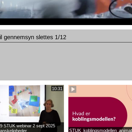
til gennemsyn slettes 1/12
10:31
9 STUK webinar 2 sept 2025
STUK_koblingsmodellen_animat
anskeligheder