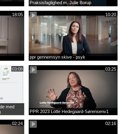
Praksisfaglighed m. Julie Borup
18:05
10:20
ppr gennemsyn skive - psyk
03:08
03:25
jde med
PPR 2023 Lotte Hedegaard-Sørensenv1
g
ede
02:24
02:16