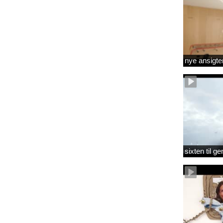
nye ansigte
sixten til 