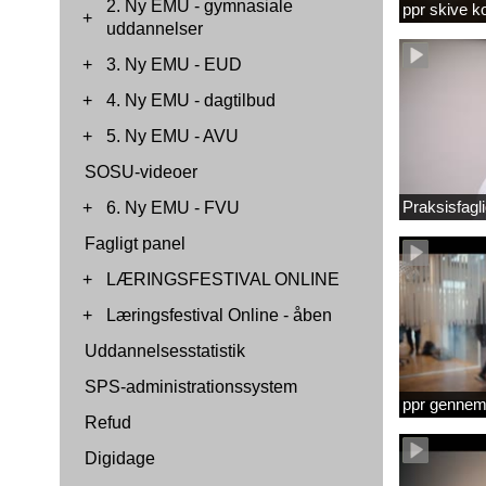
2. Ny EMU - gymnasiale
ppr skive 
+
uddannelser
+
3. Ny EMU - EUD
+
4. Ny EMU - dagtilbud
+
5. Ny EMU - AVU
SOSU-videoer
Praksisfag
+
6. Ny EMU - FVU
Fagligt panel
+
LÆRINGSFESTIVAL ONLINE
+
Læringsfestival Online - åben
Uddannelsesstatistik
SPS-administrationssystem
ppr gennems
Refud
Digidage