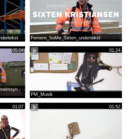
dertekst
Femern_SoMe_Sixten_undertekst
05:04
01:24
ennemsyn -
PM_Musik
01:07
01:52