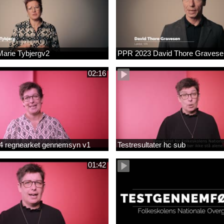
arie Tybjergv2
PPR 2023 David Thore Graves
02:16
m 4 regnearket gennemsyn v1
Testresultater hc sub
01:42