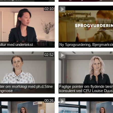
_1.MP4
02:10
ltur med undertekst
Ny Sprogvurdering, Bjergmarks
02:52
nter om morfologi med ph.d.Stine
Faglige pointer om flydende læs
Engmose
konsulent ved CFU Louise Duus
00:26