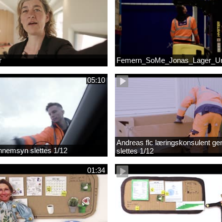
r
Femern_SoMe_Jonas_Lager_Un
05:10
Andreas flc læringskonsulent g
gennemsyn slettes 1/12
slettes 1/12
01:34