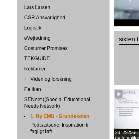
Lars Larsen
CSR Ansvarlighed
Logistik
eVejledning
sixten 
Costumer Promises
TEKGUIDE
Reklamer
+
Viden og forskning
Pelikan
SENnet ((Special Educational
Needs Network)
-
1. Ny EMU - Grundskolen
Podcastserie: Inspiration til
fagligt løft
23_29296-1
matematikv