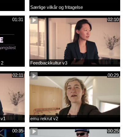
Særlige vilkår og fritagelse
01:31
02:10
 2
Feedbackkultur v3
02:11
00:29
 v1
emu rekrut v2
00:35
00:25