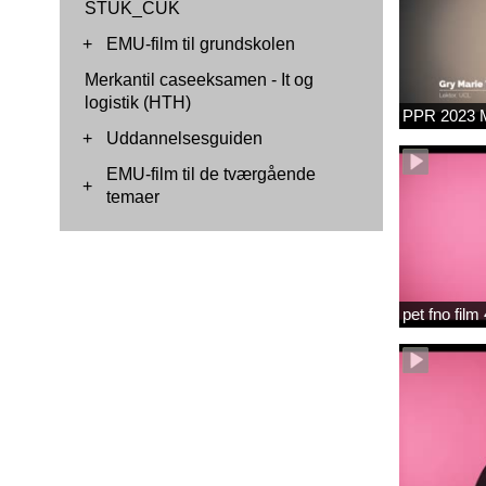
STUK_CUK
+
EMU-film til grundskolen
Merkantil caseeksamen - It og
logistik (HTH)
PPR 2023 M
+
Uddannelsesguiden
EMU-film til de tværgående
+
temaer
pet fno fil