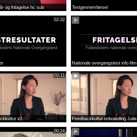
år og fritagelse hc sub
Testgennemførsel
02:32
er
Nationale overgangstest info film
02:11
ackkultur v2
Feedbackkultur onboarding Julie
00:24