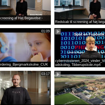
 screening af Høj Begavelse -
Redskab til screening af høj beg
01:09
cybermissionen_2024_vinder_Vi
rdering_Bjergmarkskolne_CUK
udskoling, Tibberupskole.mp4
03:17