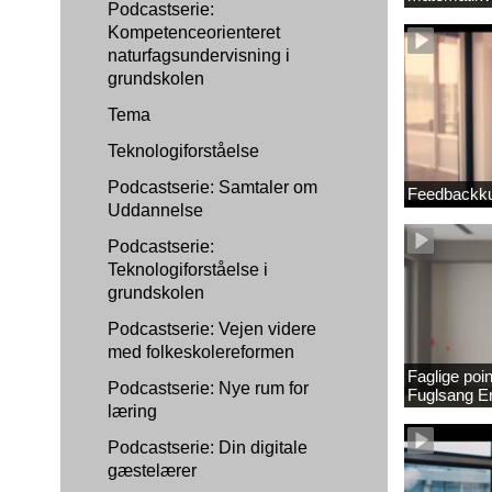
Podcastserie:
1889337_1
Kompetenceorienteret
naturfagsundervisning i
grundskolen
Tema
Teknologiforståelse
Podcastserie: Samtaler om
Feedbackku
Uddannelse
Podcastserie:
Teknologiforståelse i
grundskolen
Podcastserie: Vejen videre
med folkeskolereformen
Faglige poi
Podcastserie: Nye rum for
Fuglsang 
læring
Podcastserie: Din digitale
gæstelærer