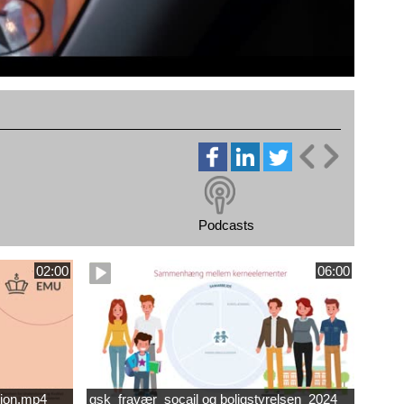
Podcasts
02:00
06:00
ion.mp4
gsk_fravær_socail og boligstyrelsen_2024