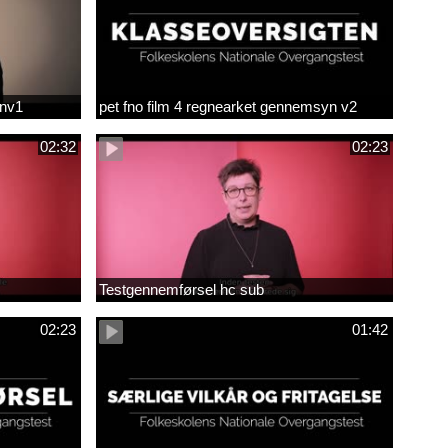
env1
pet fno film 4 regnearket gennemsyn v2
02:32
02:23
Testgennemførsel hc sub
02:23
01:42