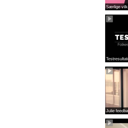
Særlige vilk
Testresultat
Julie feedb