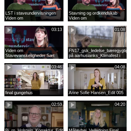
LST i staveundervisningen
Stavning og ordkendskab
Viden om
Viden om
stavevanskeligheder
stavevanskeligheder
03:13
01:08
Viden om
FN17_gsk_ledelse_bæregygtigh
Stavevanskeligheder Sæt
på aarhusianks_Klimafest i
fokus på stavning
børnehøjde
03:46
04:08
final gungehus
Anne Sofie Hansen_Edit 005
02:59
04:20
Bj_rn_Holstein_Korrektur_Edit_03_57f1d11c1a83c2238ea7850db
Måløvhøj_Vejledning Final