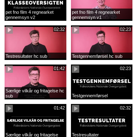
pet fno film 4 regnearket
pet fno film 4 regnearket
gennemsyn v2
gennemsyn v1
02:32
02:23
Testresultater hc sub
Testgennemførsel hc sub
01:42
02:23
Særlige vilkår og fritagelse hc
Testgennemførsel
sub
01:42
02:32
Særlige vilkår og fritagelse
Testresultater