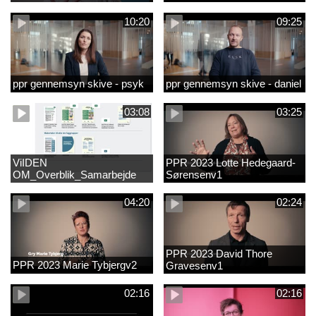
10:20
09:25
ppr gennemsyn skive - psyk
ppr gennemsyn skive - daniel
03:08
03:25
ViIDEN
PPR 2023 Lotte Hedegaard-
OM_Overblik_Samarbejde
Sørensenv1
med forældre om sproglig
udvikling og forebyggelse af
04:20
02:24
læsevanskelighede
PPR 2023 David Thore
PPR 2023 Marie Tybjergv2
Gravesenv1
02:16
02:16