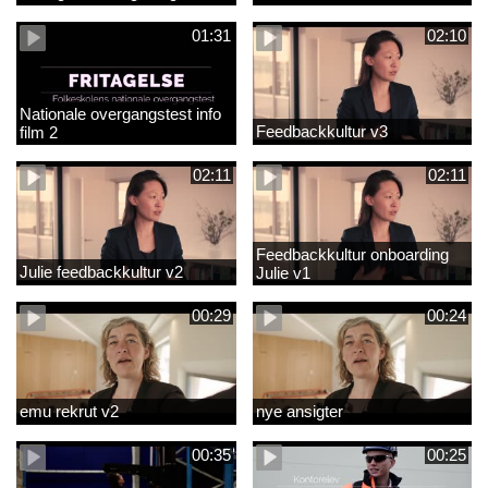
01:31
02:10
Nationale overgangstest info
Feedbackkultur v3
film 2
02:11
02:11
Feedbackkultur onboarding
Julie feedbackkultur v2
Julie v1
00:29
00:24
emu rekrut v2
nye ansigter
00:35
00:25