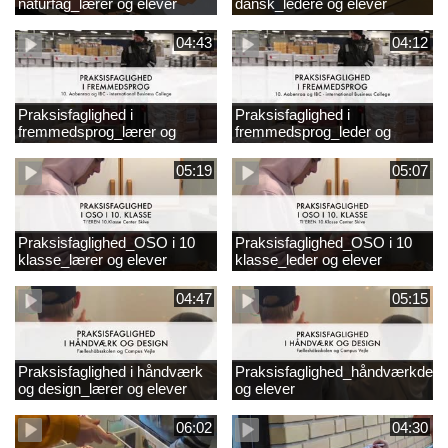
naturfag_lærer og elever
dansk_ledere og elever
04:43
04:12
Praksisfaglighed i
Praksisfaglighed i
fremmedsprog_lærer og
fremmedsprog_leder og
elever
elever
05:19
05:07
Praksisfaglighed_OSO i 10
Praksisfaglighed_OSO i 10
klasse_lærer og elever
klasse_leder og elever
04:47
05:15
Praksisfaglighed i håndværk
Praksisfaglighed_håndværkdesi
og design_lærer og elever
og elever
06:02
04:30