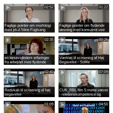
02:52
01:22
Faglige pointer om morfologi
Faglige pointer om flydende
med ph.d.Stine Fuglsang
læsning med konsulent ved
Engmose
CFU Louise Duus
02:35
00:26
en læsevejleders erfaringer
Værktøj til screening af Høj
fra arbejdet med flydende
Begavelse - SoMe
læsning
02:40
07:09
Redskab til screening af høj
CUK_RBL film 5 mette væver
begavelse
- reletionskompetence og
børn i udsatte positioner.
01:09
04:50