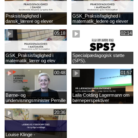
Praksisfaglighed i
GSK_Praksisfaglighed i
dansk_lærere og elever
matematik_ledere og elever
05:18
02:14
GSK_Praksisfaglighed i
Specialpædagogisk støtte
matematik_lærer og elev
(SPS).
00:48
01:57
Børne- og
Laila Colding Lagermann om
undervisningsminister Pernille
børneperspektiver
Rosenkrantz-Theil inviterer til
DKLF 2020
20:36
Louise Klinge -