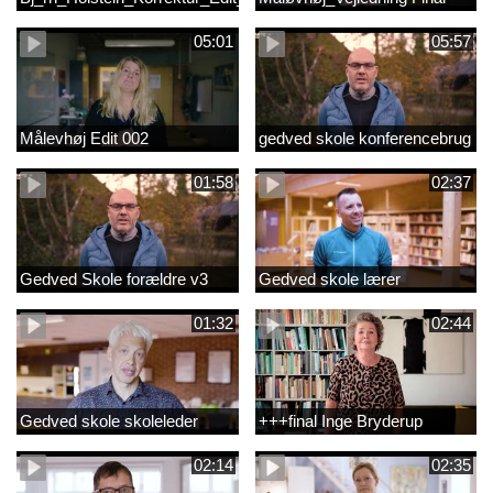
05:01
05:57
Målevhøj Edit 002
gedved skole konferencebrug
01:58
02:37
Gedved Skole forældre v3
Gedved skole lærer
01:32
02:44
Gedved skole skoleleder
+++final Inge Bryderup
02:14
02:35