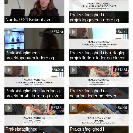
Praksisfaglighed i
Nordic 0-24 København
projektopgaven lærere og
elever
04:56
05:51
Praksisfaglighed i
Praksisfaglighed i tværfaglig
projektopgaven ledere og
projektforløb_leder og elever
elever
06:26
04:03
Praksisfaglighed i tværfaglig
Praksisfaglighed i
projektforløb_lærer og elever
naturfag_leder og elever
04:01
05:38
Praksisfaglighed i
Praksisfaglighed i