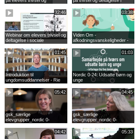
på elevers trivsel og
på trivsel og deltagelse i
fællesskaber i
sociale fællesskaber for
fjernundervisning 5. – 9. og
elever i 0.-4. klasse
32:46
03:38
10. klasse
Webinar om elevers trivsel og
Viden Om -
deltagelse i sociale
afkodningsvanskeligheder -
fællesskaber – inspiration og
præsentationsfilm
viden til skoleledere og
01:45
01:03
ressourcepersoner
Introduktion til
Nordic 0-24: Udsatte børn og
ungdomsuddannelser - Rie
unge
Thomsen
05:42
04:45
gsk_særlige
gsk_særlige
elevgrupper_nordic 0-
elevgrupper_nordic 0-
24_frederikshavn
24_tønder
04:42
05:33