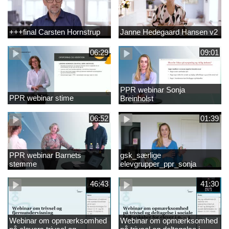
+++final Carsten Hornstrup
Janne Hedegaard Hansen v2
06:29
09:01
PPR webinar Sonja
PPR webinar stime
Breinholst
06:52
01:39
PPR webinar Barnets
gsk_særlige
stemme
elevgrupper_ppr_sonja
breinholst
46:43
41:30
Webinar om opmærksomhed
Webinar om opmærksomhed