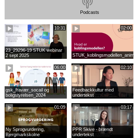
Podcasts
10:31
02:00
23_29296-19 STUK webinar
STUK_koblingsmodellen_animat
2 sept 2025
matematikvanskeligheder
1889337_1_1.MP4
06:00
02:10
gsk_fravær_socail og
Feedbackkultur med
boligstyrelsen_2024
undertekst
01:09
03:17
Ny Sprogvurdering,
PPR Skive - brændt
Bjergmarkskolne
undertekst