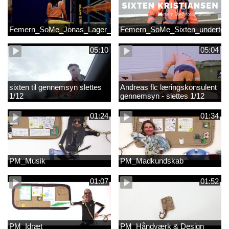
Femern_SoMe_Jonas_Lager_Undertekst
Femern_SoMe_Sixten_undertek
05:10
05:04
sixten til gennemsyn slettes
Andreas flc læringskonsulent
1/12
gennemsyn - slettes 1/12
01:24
01:34
PM_Musik
PM_Madkundskab
01:07
01:52
PM_Idræt
PM_Håndværk & Design