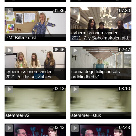
01:36
07:30
cybermissionen_vinder
PM_Billedkunst
2021_7. y Søholmskolen afd.
toftevang
06:46
02:47
cybermissionen_vinder
carina degn tidlig indsats
2021_5. klasse, Zahles
ordblindhed v1
gymnasieskole.mp4
03:13
03:10
stemmer v2
stemmer i stuk
03:43
02:43