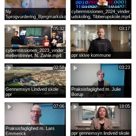
Ny
cybermissionen_2024_vinder_Vi
Sprogvurdering_Bjergmarkskolne_CUK
udskoling, Tibberupskole.mp4
05:32
03:17
cybermissionen_2023_vinder_Vinder
ppr skive kommune
mellemtrinnet, N. Zahle.mp4
02:58
03:23
Gennemsyn Lindved skole
Praksisfaglighed m. Julie
ppr
Borup
07:06
18:05
Praksisfaglighed m. Lars
ppr gennemsyn lindved skole
Emmerick