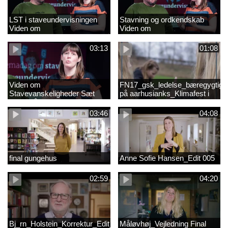
LST i staveundervisningen
Stavning og ordkendskab
Viden om
Viden om
stavevanskeligheder
stavevanskeligheder
03:13
01:08
Viden om
FN17_gsk_ledelse_bæregygtigh
Stavevanskeligheder Sæt
på aarhusianks_Klimafest i
fokus på stavning
børnehøjde
03:46
04:08
final gungehus
Anne Sofie Hansen_Edit 005
02:59
04:20
Bj_rn_Holstein_Korrektur_Edit_03_57f1d11c1a83c2238ea7850db
Måløvhøj_Vejledning Final