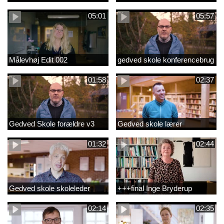
05:01
05:57
Målevhøj Edit 002
gedved skole konferencebrug
01:58
02:37
Gedved Skole forældre v3
Gedved skole lærer
01:32
02:44
Gedved skole skoleleder
+++final Inge Bryderup
02:14
02:35