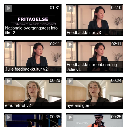
01:31
02:10
Nationale overgangstest info
Feedbackkultur v3
film 2
02:11
02:11
Feedbackkultur onboarding
Julie feedbackkultur v2
Julie v1
00:29
00:24
emu rekrut v2
nye ansigter
00:35
00:25