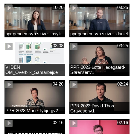
10:20
09:25
ppr gennemsyn skive - psyk
ppr gennemsyn skive - daniel
03:08
03:25
ViIDEN
PPR 2023 Lotte Hedegaard-
OM_Overblik_Samarbejde
Sørensenv1
med forældre om sproglig
udvikling og forebyggelse af
04:20
02:24
læsevanskelighede
PPR 2023 David Thore
PPR 2023 Marie Tybjergv2
Gravesenv1
02:16
02:16