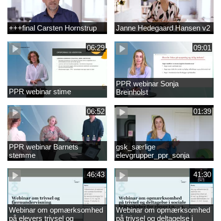
+++final Carsten Hornstrup
Janne Hedegaard Hansen v2
06:29
09:01
PPR webinar Sonja
PPR webinar stime
Breinholst
06:52
01:39
PPR webinar Barnets
gsk_særlige
stemme
elevgrupper_ppr_sonja
breinholst
46:43
41:30
Webinar om opmærksomhed
Webinar om opmærksomhed
på elevers trivsel og
på trivsel og deltagelse i