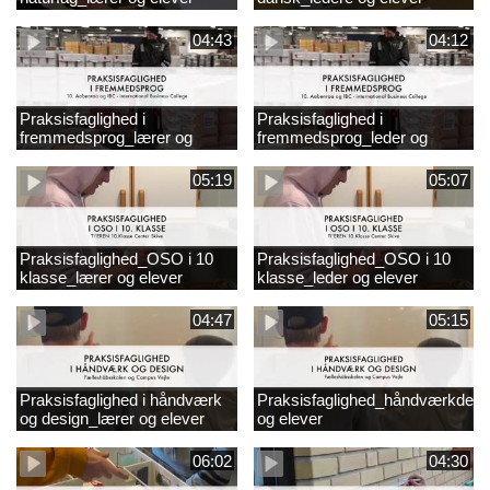
04:43
04:12
Praksisfaglighed i
Praksisfaglighed i
fremmedsprog_lærer og
fremmedsprog_leder og
elever
elever
05:19
05:07
Praksisfaglighed_OSO i 10
Praksisfaglighed_OSO i 10
klasse_lærer og elever
klasse_leder og elever
04:47
05:15
Praksisfaglighed i håndværk
Praksisfaglighed_håndværkdesi
og design_lærer og elever
og elever
06:02
04:30