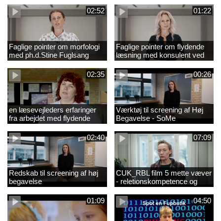
02:52
01:22
Faglige pointer om morfologi
Faglige pointer om flydende
med ph.d.Stine Fuglsang
læsning med konsulent ved
Engmose
CFU Louise Duus
02:35
00:26
en læsevejleders erfaringer
Værktøj til screening af Høj
fra arbejdet med flydende
Begavelse - SoMe
læsning
02:40
07:09
Redskab til screening af høj
CUK_RBL film 5 mette væver
begavelse
- reletionskompetence og
børn i udsatte positioner.
01:09
04:50