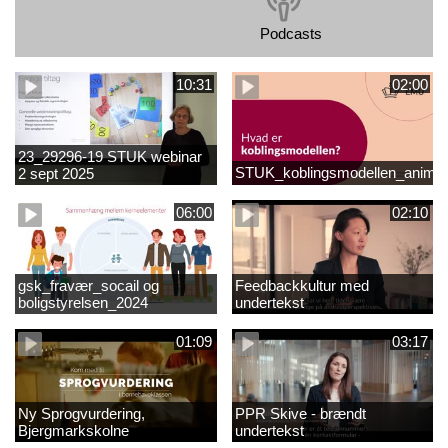
Podcasts
10:31
02:00
23_29296-19 STUK webinar
STUK_koblingsmodellen_animat
2 sept 2025
matematikvanskeligheder
1889337_1_1.MP4
06:00
02:10
gsk_fravær_socail og
Feedbackkultur med
boligstyrelsen_2024
undertekst
01:09
03:17
Ny Sprogvurdering,
PPR Skive - brændt
Bjergmarkskolne
undertekst