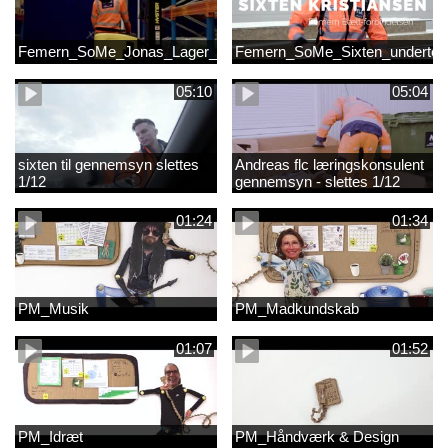
Femern_SoMe_Jonas_Lager_Undertekst
Femern_SoMe_Sixten_undertek
05:10
05:04
sixten til gennemsyn slettes
Andreas flc læringskonsulent
1/12
gennemsyn - slettes 1/12
01:24
01:34
PM_Musik
PM_Madkundskab
01:07
01:52
PM_Idræt
PM_Håndværk & Design