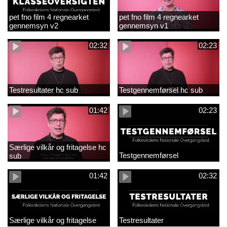
pet fno film 4 regnearket
pet fno film 4 regnearket
gennemsyn v2
gennemsyn v1
02:32
02:23
Testresultater hc sub
Testgennemførsel hc sub
01:42
02:23
Særlige vilkår og fritagelse hc
Testgennemførsel
sub
01:42
02:32
Særlige vilkår og fritagelse
Testresultater