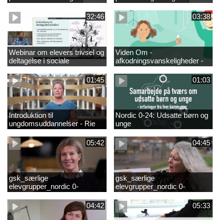
fællesskaber i
sociale fællesskaber for
fjernundervisning 5. – 9. og
elever i 0.-4. klasse
32:46
03:38
10. klasse
Webinar om elevers trivsel og
Viden Om -
deltagelse i sociale
afkodningsvanskeligheder -
fællesskaber – inspiration og
præsentationsfilm
viden til skoleledere og
01:45
01:03
ressourcepersoner
Introduktion til
Nordic 0-24: Udsatte børn og
ungdomsuddannelser - Rie
unge
Thomsen
05:42
04:45
gsk_særlige
gsk_særlige
elevgrupper_nordic 0-
elevgrupper_nordic 0-
24_frederikshavn
24_tønder
04:42
05:33