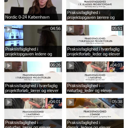
Praksisfaglighed i
Nordic 0-24 København
projektopgaven lærere og
elever
04:56
05:51
Praksisfaglighed i
Praksisfaglighed i tværfaglig
projektopgaven ledere og
projektforløb_leder og elever
elever
06:26
04:03
Praksisfaglighed i tværfaglig
Praksisfaglighed i
projektforløb_lærer og elever
naturfag_leder og elever
04:01
05:38
Praksisfaglighed i
Praksisfaglighed i
naturfag_lærer og elever
dansk_ledere og elever