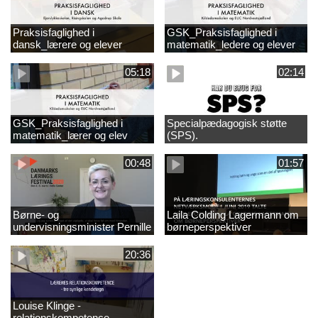
Praksisfaglighed i
GSK_Praksisfaglighed i
dansk_lærere og elever
matematik_ledere og elever
05:18
02:14
GSK_Praksisfaglighed i
Specialpædagogisk støtte
matematik_lærer og elev
(SPS).
00:48
01:57
Børne- og
Laila Colding Lagermann om
undervisningsminister Pernille
børneperspektiver
Rosenkrantz-Theil inviterer til
DKLF 2020
20:36
Louise Klinge -
relationskompetence