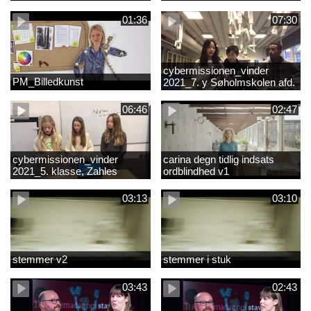
01:36
07:30
cybermissionen_vinder
PM_Billedkunst
2021_7. y Søholmskolen afd.
toftevang
06:46
02:47
cybermissionen_vinder
carina degn tidlig indsats
2021_5. klasse, Zahles
ordblindhed v1
gymnasieskole.mp4
03:13
03:10
stemmer v2
stemmer i stuk
03:43
02:43