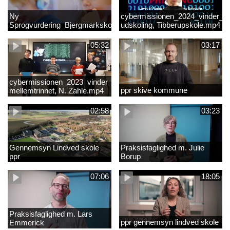
Ny
cybermissionen_2024_vinder_Vi
Sprogvurdering_Bjergmarkskolne_CUK
udskoling, Tibberupskole.mp4
05:32
03:17
cybermissionen_2023_vinder_Vinder
ppr skive kommune
mellemtrinnet, N. Zahle.mp4
02:58
03:23
Gennemsyn Lindved skole
Praksisfaglighed m. Julie
ppr
Borup
07:06
18:05
Praksisfaglighed m. Lars
ppr gennemsyn lindved skole
Emmerick