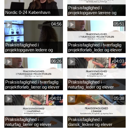
Praksisfaglighed i
Nordic 0-24 København
projektopgaven lærere og
elever
04:56
05:51
Praksisfaglighed i
Praksisfaglighed i tværfaglig
projektopgaven ledere og
projektforløb_leder og elever
elever
06:26
04:03
Praksisfaglighed i tværfaglig
Praksisfaglighed i
projektforløb_lærer og elever
naturfag_leder og elever
04:01
05:38
Praksisfaglighed i
Praksisfaglighed i
naturfag_lærer og elever
dansk_ledere og elever