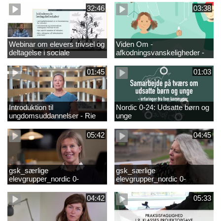
fjernundervisning 5. – 9. og
elever i 0.-4. klasse
32:46
03:38
10. klasse
Webinar om elevers trivsel og
Viden Om -
deltagelse i sociale
afkodningsvanskeligheder -
fællesskaber – inspiration og
præsentationsfilm
viden til skoleledere og
01:45
01:03
ressourcepersoner
Introduktion til
Nordic 0-24: Udsatte børn og
ungdomsuddannelser - Rie
unge
Thomsen
05:42
04:45
gsk_særlige
gsk_særlige
elevgrupper_nordic 0-
elevgrupper_nordic 0-
24_frederikshavn
24_tønder
04:42
05:33