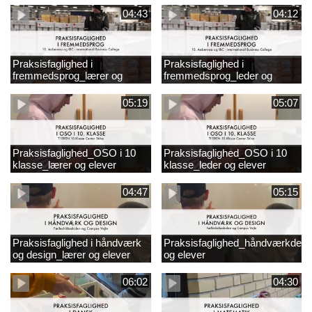
04:43
04:12
Praksisfaglighed i
Praksisfaglighed i
fremmedsprog_lærer og
fremmedsprog_leder og
elever
elever
05:19
05:07
Praksisfaglighed_OSO i 10
Praksisfaglighed_OSO i 10
klasse_lærer og elever
klasse_leder og elever
04:47
05:15
Praksisfaglighed i håndværk
Praksisfaglighed_håndværkdesi
og design_lærer og elever
og elever
06:02
04:30