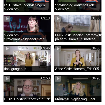
LST i staveundervisningen
Stavning og ordkendskab
Viden om
Viden om
stavevanskeligheder
stavevanskeligheder
03:13
01:08
Viden om
FN17_gsk_ledelse_bæregygtigh
Stavevanskeligheder Sæt
på aarhusianks_Klimafest i
fokus på stavning
børnehøjde
03:46
04:08
final gungehus
Anne Sofie Hansen_Edit 005
02:59
04:20
Bj_rn_Holstein_Korrektur_Edit_03_57f1d11c1a83c2238ea7850db
Måløvhøj_Vejledning Final