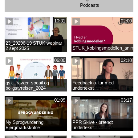
Podcasts
10:31
02:00
23_29296-19 STUK webinar
STUK_koblingsmodellen_animat
2 sept 2025
matematikvanskeligheder
1889337_1_1.MP4
06:00
02:10
gsk_fravær_socail og
Feedbackkultur med
boligstyrelsen_2024
undertekst
01:09
03:17
Ny Sprogvurdering,
PPR Skive - brændt
Bjergmarkskolne
undertekst