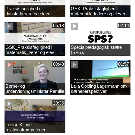
Praksisfaglighed i
GSK_Praksisfaglighed i
dansk_lærere og elever
matematik_ledere og elever
05:18
02:14
GSK_Praksisfaglighed i
Specialpædagogisk støtte
matematik_lærer og elev
(SPS).
00:48
01:57
Børne- og
Laila Colding Lagermann om
undervisningsminister Pernille
børneperspektiver
Rosenkrantz-Theil inviterer til
DKLF 2020
20:36
Louise Klinge -
relationskompetence