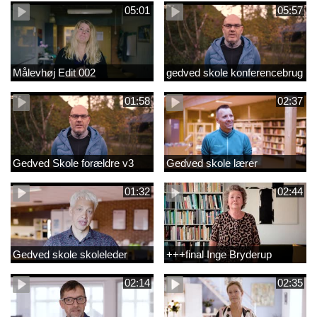
05:01
05:57
Målevhøj Edit 002
gedved skole konferencebrug
01:58
02:37
Gedved Skole forældre v3
Gedved skole lærer
01:32
02:44
Gedved skole skoleleder
+++final Inge Bryderup
02:14
02:35