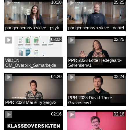
10:20
09:25
ppr gennemsyn skive - psyk
ppr gennemsyn skive - daniel
03:08
03:25
ViIDEN
PPR 2023 Lotte Hedegaard-
OM_Overblik_Samarbejde
Sørensenv1
med forældre om sproglig
udvikling og forebyggelse af
04:20
02:24
læsevanskelighede
PPR 2023 David Thore
PPR 2023 Marie Tybjergv2
Gravesenv1
02:16
02:16