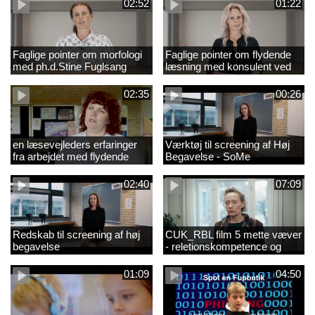
02:52
01:22
Faglige pointer om morfologi
Faglige pointer om flydende
med ph.d.Stine Fuglsang
læsning med konsulent ved
Engmose
CFU Louise Duus
02:35
00:26
en læsevejleders erfaringer
Værktøj til screening af Høj
fra arbejdet med flydende
Begavelse - SoMe
læsning
02:40
07:09
Redskab til screening af høj
CUK_RBL film 5 mette væver
begavelse
- reletionskompetence og
børn i udsatte positioner.
01:09
04:50