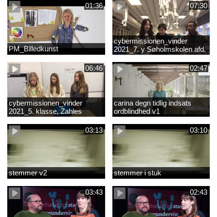
01:36
07:30
cybermissionen_vinder
PM_Billedkunst
2021_7. y Søholmskolen afd.
toftevang
06:46
02:47
cybermissionen_vinder
carina degn tidlig indsats
2021_5. klasse, Zahles
ordblindhed v1
gymnasieskole.mp4
03:13
03:10
stemmer v2
stemmer i stuk
03:43
02:43