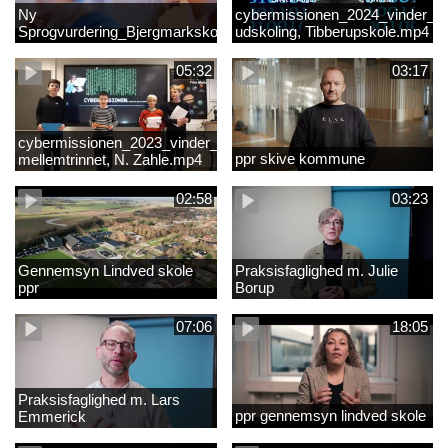
Ny
cybermissionen_2024_vinder_Vi
Sprogvurdering_Bjergmarkskolne_CUK
udskoling, Tibberupskole.mp4
05:32
03:17
cybermissionen_2023_vinder_Vinder
ppr skive kommune
mellemtrinnet, N. Zahle.mp4
02:58
03:23
Gennemsyn Lindved skole
Praksisfaglighed m. Julie
ppr
Borup
07:06
18:05
Praksisfaglighed m. Lars
ppr gennemsyn lindved skole
Emmerick