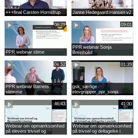
+++final Carsten Hornstrup
Janne Hedegaard Hansen v2
06:29
09:01
PPR webinar Sonja
PPR webinar stime
Breinholst
06:52
01:39
PPR webinar Barnets
gsk_særlige
stemme
elevgrupper_ppr_sonja
breinholst
46:43
41:30
Webinar om opmærksomhed
Webinar om opmærksomhed
på elevers trivsel og
på trivsel og deltagelse i
fællesskaber i
sociale fællesskaber for