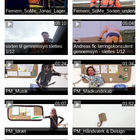
Femern_SoMe_Jonas_Lager_Undertekst
Femern_SoMe_Sixten_undertek
05:10
05:04
sixten til gennemsyn slettes
Andreas flc læringskonsulent
1/12
gennemsyn - slettes 1/12
01:24
01:34
PM_Musik
PM_Madkundskab
01:07
01:52
PM_Idræt
PM_Håndværk & Design