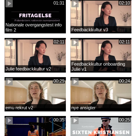
01:31
02:10
Nationale overgangstest info
Feedbackkultur v3
film 2
02:11
02:11
Feedbackkultur onboarding
Julie feedbackkultur v2
Julie v1
00:29
00:24
emu rekrut v2
nye ansigter
00:35
00:25