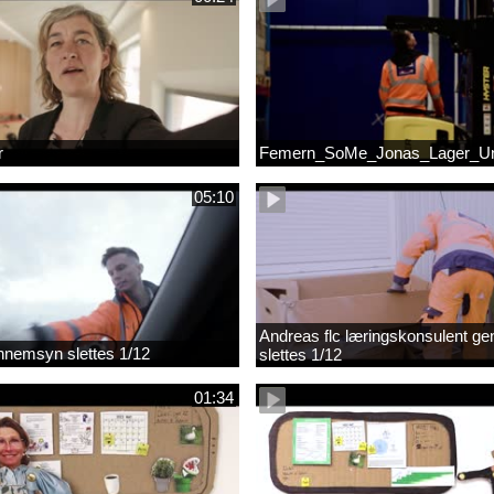
r
Femern_SoMe_Jonas_Lager_Un
05:10
Andreas flc læringskonsulent g
gennemsyn slettes 1/12
slettes 1/12
01:34