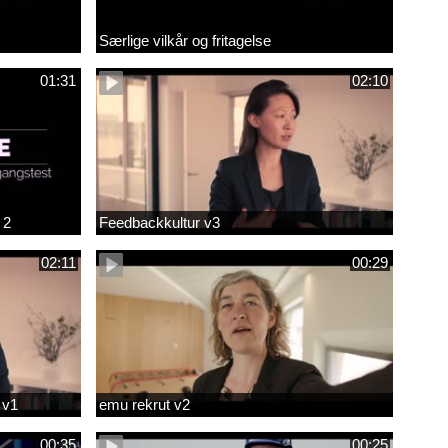
Særlige vilkår og fritagelse
01:31
02:10
 2
Feedbackkultur v3
02:11
00:29
 v1
emu rekrut v2
00:35
00:25