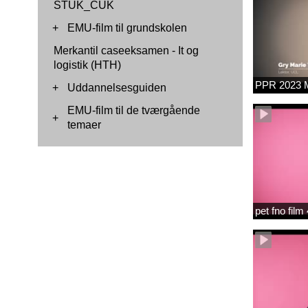
STUK_CUK
+
EMU-film til grundskolen
Merkantil caseeksamen - It og
logistik (HTH)
PPR 2023 M
+
Uddannelsesguiden
EMU-film til de tværgående
+
temaer
pet fno fil