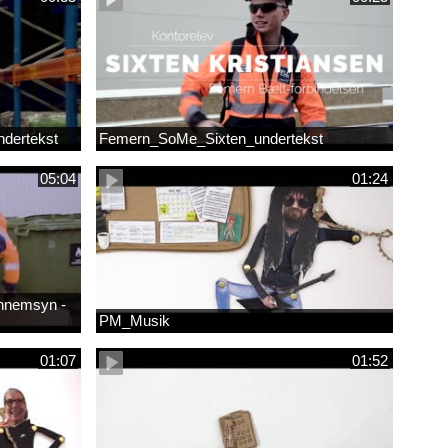
dertekst
Femern_SoMe_Sixten_undertekst
05:04
01:24
ennemsyn -
PM_Musik
01:07
01:52