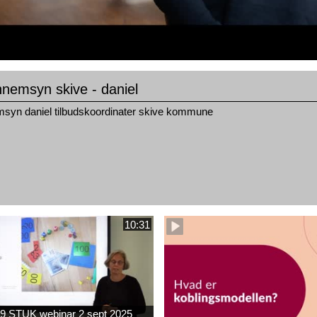
nemsyn skive - daniel
msyn daniel tilbudskoordinater skive kommune
10:31
9 STUK webinar 2 sept 2025