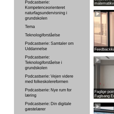
Podcastserie:
matematikv
Kompetenceorienteret
1889337_1
naturfagsundervisning i
grundskolen
Tema
Teknologiforståelse
Podcastserie: Samtaler om
Uddannelse
Feedbackku
Podcastserie:
Teknologiforståelse i
grundskolen
Podcastserie: Vejen videre
med folkeskolereformen
Podcastserie: Nye rum for
Faglige poi
læring
Fuglsang 
Podcastserie: Din digitale
gæstelærer