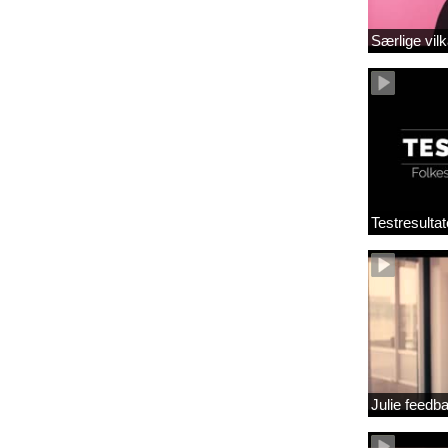
Særlige vilk
Testresultat
Julie feedb