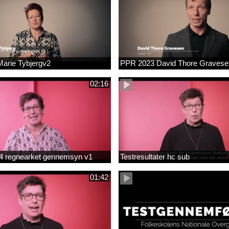
arie Tybjergv2
PPR 2023 David Thore Graves
02:16
m 4 regnearket gennemsyn v1
Testresultater hc sub
01:42