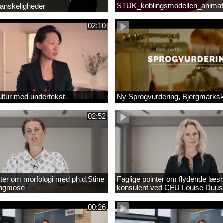
STUK_koblingsmodellen_animat
anskeligheder
_1.MP4
02:10
ltur med undertekst
Ny Sprogvurdering, Bjergmarks
02:52
nter om morfologi med ph.d.Stine
Faglige pointer om flydende læs
Engmose
konsulent ved CFU Louise Duus
00:26