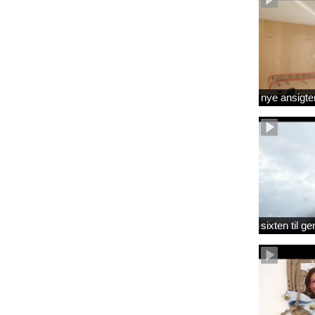
nye ansigte
sixten til 