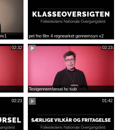
env1
pet fno film 4 regnearket gennemsyn v2
02:32
02:23
Testgennemførsel hc sub
02:23
01:42