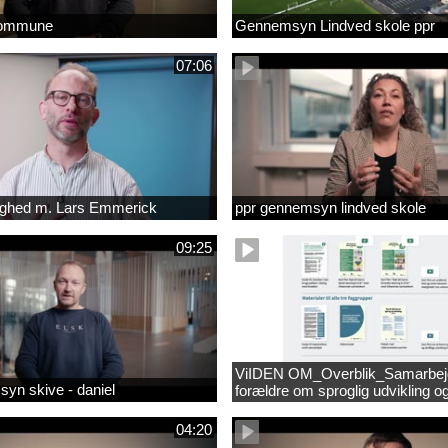
kommune
Gennemsyn Lindved skole ppr
07:06
lighed m. Lars Emmerick
ppr gennemsyn lindved skole
09:25
ViIDEN OM_Overblik_Samarbe
yn skive - daniel
forældre om sproglig udvikling o
forebyggelse af læsevanskeligh
04:20