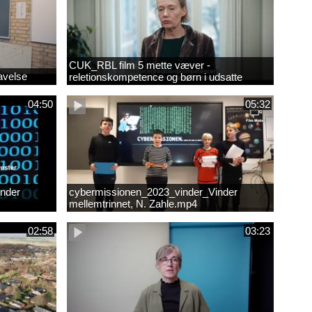
CUK_RBL film 5 mette væver -
avelse
reletionskompetence og børn i udsatte
positioner.
04:50
05:32
nder
cybermissionen_2023_vinder_Vinder
mellemtrinnet, N. Zahle.mp4
02:58
03:23