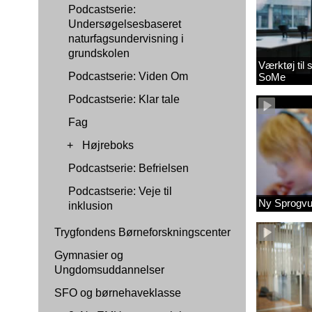
Podcastserie:
Undersøgelsesbaseret
naturfagsundervisning i
grundskolen
Værktøj til
Podcastserie: Viden Om
SoMe
Podcastserie: Klar tale
Fag
+
Højreboks
Podcastserie: Befrielsen
Podcastserie: Veje til
Ny Sprogvu
inklusion
Trygfondens Børneforskningscenter
Gymnasier og
Ungdomsuddannelser
SFO og børnehaveklasse