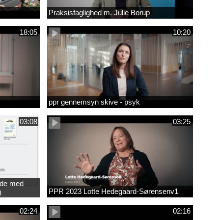
Praksisfaglighed m. Julie Borup
18:05
10:20
ppr gennemsyn skive - psyk
03:08
03:25
jde med
PPR 2023 Lotte Hedegaard-Sørensenv1
g
ede
02:24
02:16