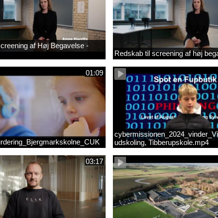
 screening af Høj Begavelse -
Redskab til screening af høj beg
01:09
cybermissionen_2024_vinder_Vi
rdering_Bjergmarkskolne_CUK
udskoling, Tibberupskole.mp4
03:17