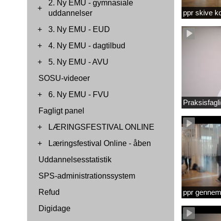
2. Ny EMU - gymnasiale
+
ppr skive 
uddannelser
+
3. Ny EMU - EUD
+
4. Ny EMU - dagtilbud
+
5. Ny EMU - AVU
SOSU-videoer
+
6. Ny EMU - FVU
Praksisfag
Fagligt panel
+
LÆRINGSFESTIVAL ONLINE
+
Læringsfestival Online - åben
Uddannelsesstatistik
SPS-administrationssystem
Refud
ppr gennems
Digidage