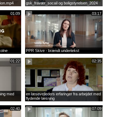
ion.mp4
gsk_fravær_socail og boligstyrelsen_2024
01:09
03:17
kolne
PPR Skive - brændt undertekst
01:22
02:35
ning med
en læsevejleders erfaringer fra arbejdet med
flydende læsning
02:40
07:09