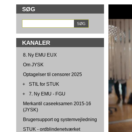
SØG
KANALER
8. Ny EMU EUX
Om JYSK
Optagelser til censorer 2025
+
STIL for STUK
+
7. Ny EMU - FGU
Merkantil caseeksamen 2015-16
(JYSK)
Brugersupport og systemvejledning
STUK - ordblindenetværket