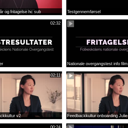
år og fritagelse hc sub
Testgennemførsel
02:32
er
Nationale overgangstest info film
02:11
ackkultur v2
Feedbackkultur onboarding Julie
00:24