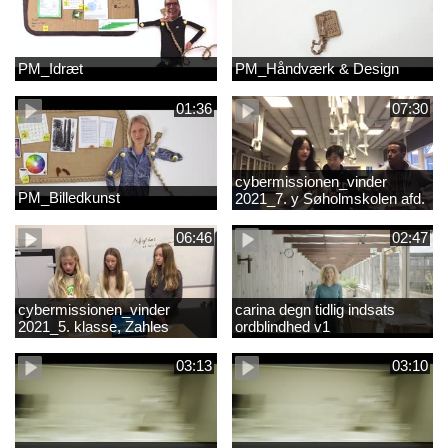
PM_Idræt
PM_Håndværk & Design
01:36
07:30
cybermissionen_vinder
PM_Billedkunst
2021_7. y Søholmskolen afd.
toftevang
06:46
02:47
cybermissionen_vinder
carina degn tidlig indsats
2021_5. klasse, Zahles
ordblindhed v1
gymnasieskole.mp4
03:13
03:10