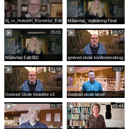
Bj_rn_Holstein_Korrektur_Edit_03_57f1d11c1a83c2238ea7850db
Måløvhøj_Vejledning Final
05:01
05:57
Målevhøj Edit 002
gedved skole konferencebrug
01:58
02:37
Gedved Skole forældre v3
Gedved skole lærer
01:32
02:44