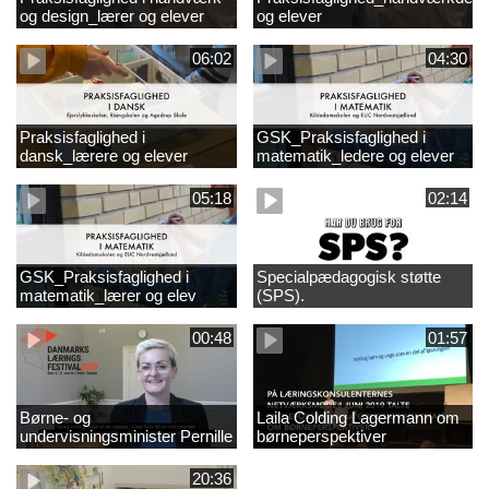
og design_lærer og elever
og elever
06:02
04:30
Praksisfaglighed i
GSK_Praksisfaglighed i
dansk_lærere og elever
matematik_ledere og elever
05:18
02:14
GSK_Praksisfaglighed i
Specialpædagogisk støtte
matematik_lærer og elev
(SPS).
00:48
01:57
Børne- og
Laila Colding Lagermann om
undervisningsminister Pernille
børneperspektiver
Rosenkrantz-Theil inviterer til
DKLF 2020
20:36