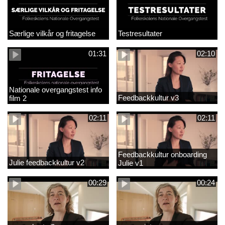
Særlige vilkår og fritagelse
Testresultater
01:31
02:10
Nationale overgangstest info
Feedbackkultur v3
film 2
02:11
02:11
Feedbackkultur onboarding
Julie feedbackkultur v2
Julie v1
00:29
00:24