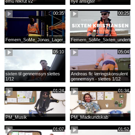
emu rekrut v2
nye ansigter
00:35
00:25
Femern_SoMe_Jonas_Lager_Undertekst
Femern_SoMe_Sixten_undertek
05:10
05:04
sixten til gennemsyn slettes
Andreas flc læringskonsulent
1/12
gennemsyn - slettes 1/12
01:24
01:34
PM_Musik
PM_Madkundskab
01:07
01:52