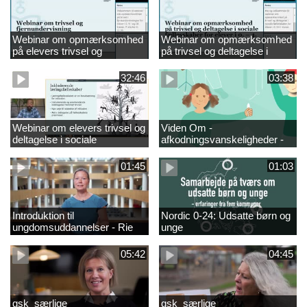
Webinar om opmærksomhed
Webinar om opmærksomhed
på elevers trivsel og
på trivsel og deltagelse i
fællesskaber i
sociale fællesskaber for
fjernundervisning 5. – 9. og
elever i 0.-4. klasse
32:46
03:38
10. klasse
Webinar om elevers trivsel og
Viden Om -
deltagelse i sociale
afkodningsvanskeligheder -
fællesskaber – inspiration og
præsentationsfilm
viden til skoleledere og
01:45
01:03
ressourcepersoner
Introduktion til
Nordic 0-24: Udsatte børn og
ungdomsuddannelser - Rie
unge
Thomsen
05:42
04:45
gsk_særlige
gsk_særlige