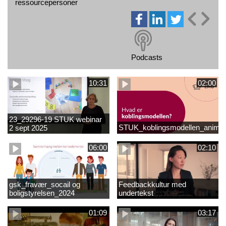
ressourcepersoner
Podcasts
10:31
02:00
23_29296-19 STUK webinar
STUK_koblingsmodellen_animat
2 sept 2025
matematikvanskeligheder
1889337_1_1.MP4
06:00
02:10
gsk_fravær_socail og
Feedbackkultur med
boligstyrelsen_2024
undertekst
01:09
03:17