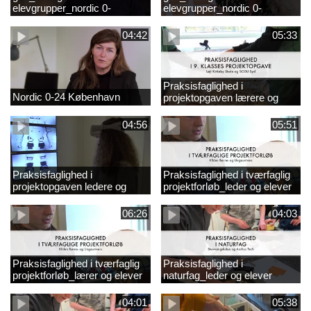
elevgrupper_nordic 0-
elevgrupper_nordic 0-
24_frederikshavn
24_tønder
04:42
05:33
Praksisfaglighed i
Nordic 0-24 København
projektopgaven lærere og
elever
04:56
05:51
Praksisfaglighed i
Praksisfaglighed i tværfaglig
projektopgaven ledere og
projektforløb_leder og elever
elever
06:26
04:03
Praksisfaglighed i tværfaglig
Praksisfaglighed i
projektforløb_lærer og elever
naturfag_leder og elever
04:01
05:38