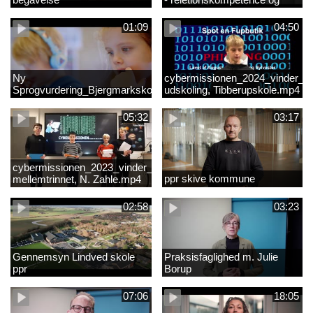
børn i udsatte positioner.
01:09
04:50
Ny
cybermissionen_2024_vinder_Vi
Sprogvurdering_Bjergmarkskolne_CUK
udskoling, Tibberupskole.mp4
05:32
03:17
cybermissionen_2023_vinder_Vinder
ppr skive kommune
mellemtrinnet, N. Zahle.mp4
02:58
03:23
Gennemsyn Lindved skole
Praksisfaglighed m. Julie
ppr
Borup
07:06
18:05