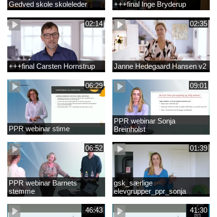
Gedved skole skoleleder
+++final Inge Bryderup
02:14
02:35
+++final Carsten Hornstrup
Janne Hedegaard Hansen v2
06:29
09:01
PPR webinar Sonja
PPR webinar stime
Breinholst
06:52
01:39
PPR webinar Barnets
gsk_særlige
stemme
elevgrupper_ppr_sonja
breinholst
46:43
41:30