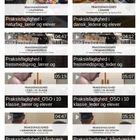
Praksisfaglighed i
Praksisfaglighed i
naturfag_lærer og elever
dansk_ledere og elever
04:43
04:12
Praksisfaglighed i
Praksisfaglighed i
fremmedsprog_lærer og
fremmedsprog_leder og
elever
elever
05:19
05:07
Praksisfaglighed_OSO i 10
Praksisfaglighed_OSO i 10
klasse_lærer og elever
klasse_leder og elever
04:47
05:15
Praksisfaglighed i håndværk
Praksisfaglighed_håndværkdesi