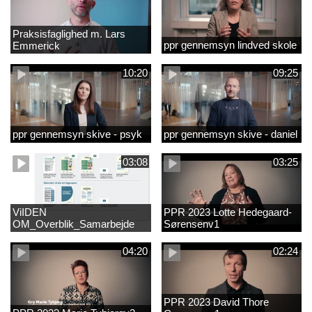
Praksisfaglighed m. Lars
ppr gennemsyn lindved skole
Emmerick
10:20
09:25
ppr gennemsyn skive - psyk
ppr gennemsyn skive - daniel
03:08
03:25
ViIDEN
PPR 2023 Lotte Hedegaard-
OM_Overblik_Samarbejde
Sørensenv1
med forældre om sproglig
udvikling og forebyggelse af
04:20
02:24
læsevanskelighede
PPR 2023 David Thore