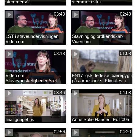
stemmer v2
stemmer i stuk
03:43
02:43
LST i staveundervisningen
Stavning og ordkendskab
Viden om
Viden om
stavevanskeligheder
stavevanskeligheder
03:13
01:08
Viden om
FN17_gsk_ledelse_bæregygtigh
Stavevanskeligheder Sæt
på aarhusianks_Klimafest i
fokus på stavning
børnehøjde
03:46
04:08
final gungehus
Anne Sofie Hansen_Edit 005
02:59
04:20