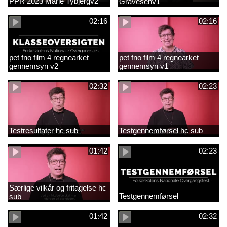
PPR 2023 Marie Tybjergv2
Gravesenv1
02:16
02:16
pet fno film 4 regnearket
pet fno film 4 regnearket
gennemsyn v2
gennemsyn v1
02:32
02:23
Testresultater hc sub
Testgennemførsel hc sub
01:42
02:23
Særlige vilkår og fritagelse hc
Testgennemførsel
sub
01:42
02:32