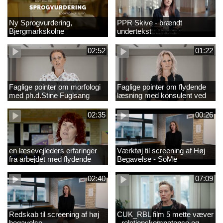
Ny Sprogvurdering,
PPR Skive - brændt
Bjergmarkskolne
undertekst
02:52
01:22
Faglige pointer om morfologi
Faglige pointer om flydende
med ph.d.Stine Fuglsang
læsning med konsulent ved
Engmose
CFU Louise Duus
02:35
00:26
en læsevejleders erfaringer
Værktøj til screening af Høj
fra arbejdet med flydende
Begavelse - SoMe
læsning
02:40
07:09
Redskab til screening af høj
CUK_RBL film 5 mette væver
begavelse
- reletionskompetence og