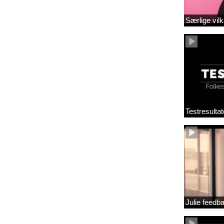
Særlige vilk
Testresultat
Julie feedb