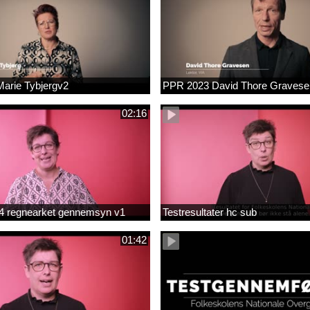
arie Tybjergv2
PPR 2023 David Thore Graves
02:16
m 4 regnearket gennemsyn v1
Testresultater hc sub
01:42