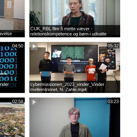
CUK_RBL film 5 mette væver -
avelse
reletionskompetence og børn i udsatte
positioner.
04:50
05:32
nder
cybermissionen_2023_vinder_Vinder
mellemtrinnet, N. Zahle.mp4
02:58
03:23