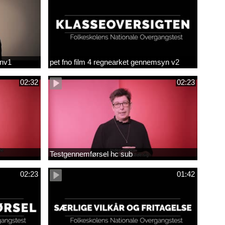
env1
pet fno film 4 regnearket gennemsyn v2
02:32
02:23
Testgennemførsel hc sub
02:23
01:42