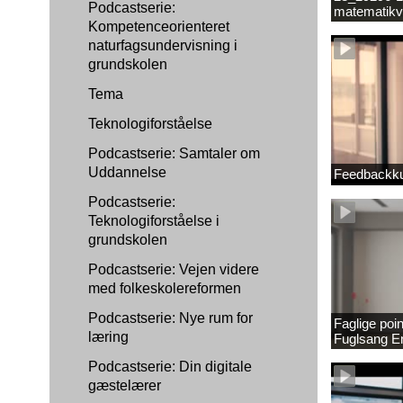
Podcastserie:
matematikv
Kompetenceorienteret
1889337_1
naturfagsundervisning i
grundskolen
Tema
Teknologiforståelse
Podcastserie: Samtaler om
Uddannelse
Feedbackku
Podcastserie:
Teknologiforståelse i
grundskolen
Podcastserie: Vejen videre
med folkeskolereformen
Podcastserie: Nye rum for
Faglige poi
læring
Fuglsang 
Podcastserie: Din digitale
gæstelærer