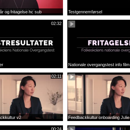
år og fritagelse hc sub
Testgennemførsel
02:32
er
Nationale overgangstest info film
02:11
ackkultur v2
Feedbackkultur onboarding Julie
00:24