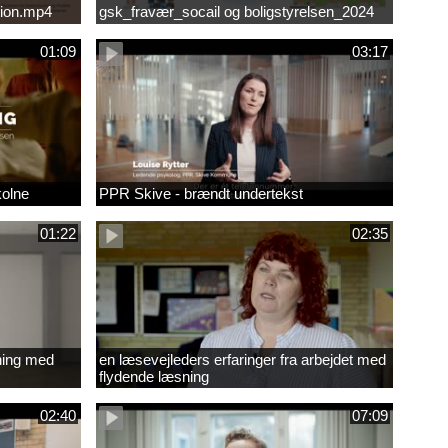
ion.mp4
gsk_fravær_socail og boligstyrelsen_2024
01:09
03:17
kolne
PPR Skive - brændt undertekst
01:22
02:35
ning med
en læsevejleders erfaringer fra arbejdet med
flydende læsning
02:40
07:09