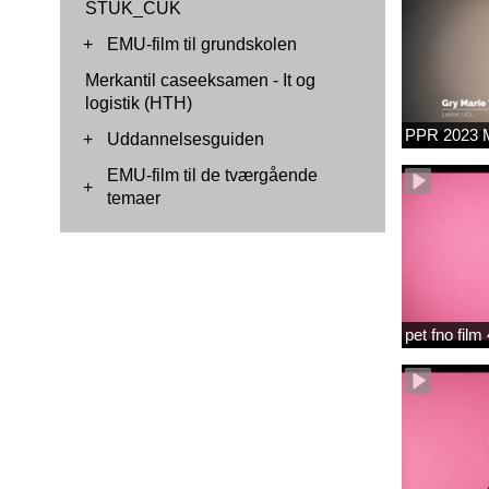
STUK_CUK
+
EMU-film til grundskolen
Merkantil caseeksamen - It og
logistik (HTH)
PPR 2023 M
+
Uddannelsesguiden
EMU-film til de tværgående
+
temaer
pet fno fil