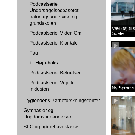
Podcastserie:
Undersøgelsesbaseret
naturfagsundervisning i
grundskolen
Værktøj til
Podcastserie: Viden Om
SoMe
Podcastserie: Klar tale
Fag
+
Højreboks
Podcastserie: Befrielsen
Podcastserie: Veje til
Ny Sprogvu
inklusion
Trygfondens Børneforskningscenter
Gymnasier og
Ungdomsuddannelser
SFO og børnehaveklasse