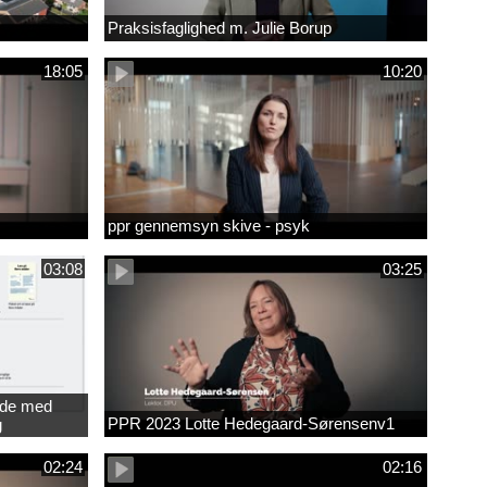
Praksisfaglighed m. Julie Borup
18:05
10:20
ppr gennemsyn skive - psyk
03:08
03:25
jde med
PPR 2023 Lotte Hedegaard-Sørensenv1
g
ede
02:24
02:16