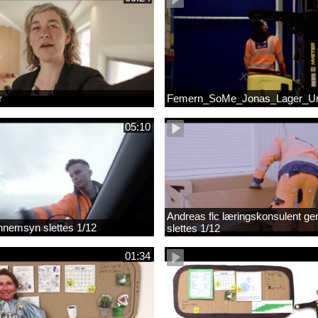
r
Femern_SoMe_Jonas_Lager_Un
05:10
Andreas flc læringskonsulent g
gennemsyn slettes 1/12
slettes 1/12
01:34