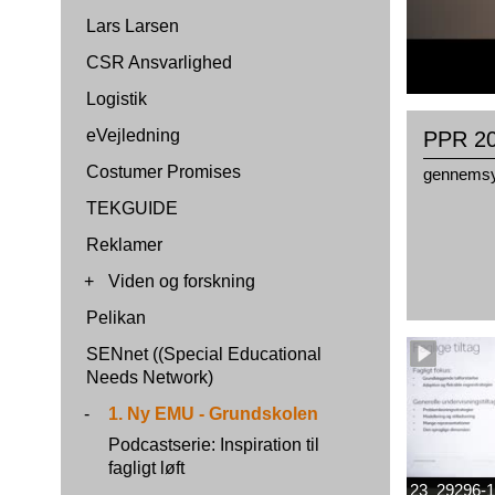
Lars Larsen
CSR Ansvarlighed
Logistik
eVejledning
PPR 20
Costumer Promises
gennemsy
TEKGUIDE
Reklamer
+
Viden og forskning
Pelikan
SENnet ((Special Educational
Needs Network)
-
1. Ny EMU - Grundskolen
Podcastserie: Inspiration til
fagligt løft
23_29296-1