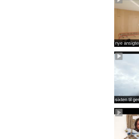
nye ansigte
sixten til 