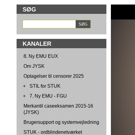
SØG
KANALER
8. Ny EMU EUX
Om JYSK
Optagelser til censorer 2025
+
STIL for STUK
+
7. Ny EMU - FGU
Merkantil caseeksamen 2015-16
(JYSK)
Brugersupport og systemvejledning
STUK - ordblindenetværket