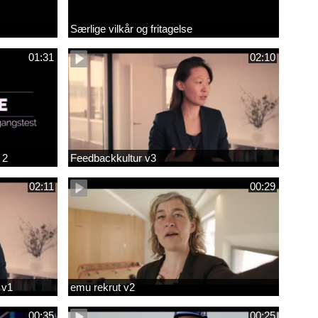
Særlige vilkår og fritagelse
01:31
02:10
 2
Feedbackkultur v3
02:11
00:29
 v1
emu rekrut v2
00:35
00:25