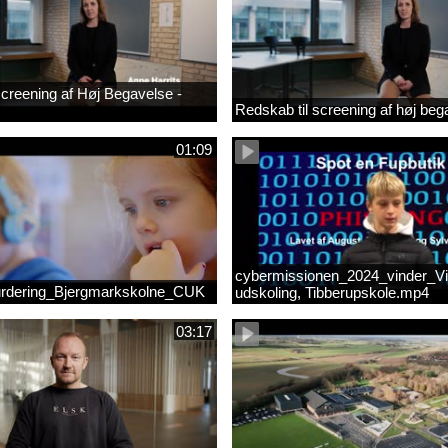
 screening af Høj Begavelse -
Redskab til screening af høj beg
01:09
cybermissionen_2024_vinder_Vi
rdering_Bjergmarkskolne_CUK
udskoling, Tibberupskole.mp4
03:17