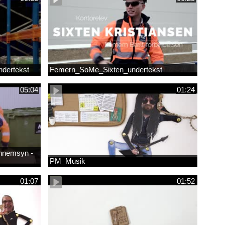
dertekst
Femern_SoMe_Sixten_undertekst
05:04
01:24
ennemsyn -
PM_Musik
01:07
01:52