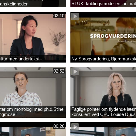
STUK_koblingsmodellen_animat
anskeligheder
_1.MP4
02:10
ltur med undertekst
Ny Sprogvurdering, Bjergmarks
02:52
nter om morfologi med ph.d.Stine
Faglige pointer om flydende læs
Engmose
konsulent ved CFU Louise Duus
00:26