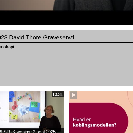
23 David Thore Gravesenv1
nskopi
10:31
9 STUK webinar 2 sept 2025