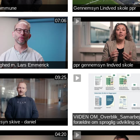
kommune
Gennemsyn Lindved skole ppr
07:06
lighed m. Lars Emmerick
ppr gennemsyn lindved skole
09:25
ViIDEN OM_Overblik_Samarbe
yn skive - daniel
forældre om sproglig udvikling o
forebyggelse af læsevanskeligh
04:20