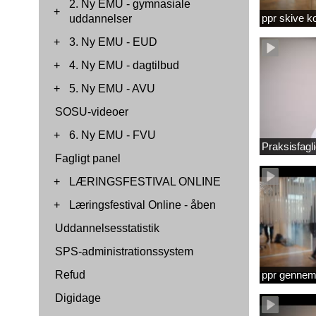
2. Ny EMU - gymnasiale
+
ppr skive 
uddannelser
+
3. Ny EMU - EUD
+
4. Ny EMU - dagtilbud
+
5. Ny EMU - AVU
SOSU-videoer
+
6. Ny EMU - FVU
Praksisfag
Fagligt panel
+
LÆRINGSFESTIVAL ONLINE
+
Læringsfestival Online - åben
Uddannelsesstatistik
SPS-administrationssystem
Refud
ppr gennems
Digidage