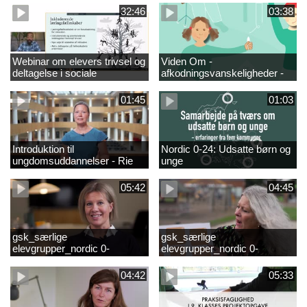
fjernundervisning 5. – 9. og
elever i 0.-4. klasse
32:46
03:38
10. klasse
Webinar om elevers trivsel og
Viden Om -
deltagelse i sociale
afkodningsvanskeligheder -
fællesskaber – inspiration og
præsentationsfilm
viden til skoleledere og
01:45
01:03
ressourcepersoner
Introduktion til
Nordic 0-24: Udsatte børn og
ungdomsuddannelser - Rie
unge
Thomsen
05:42
04:45
gsk_særlige
gsk_særlige
elevgrupper_nordic 0-
elevgrupper_nordic 0-
24_frederikshavn
24_tønder
04:42
05:33