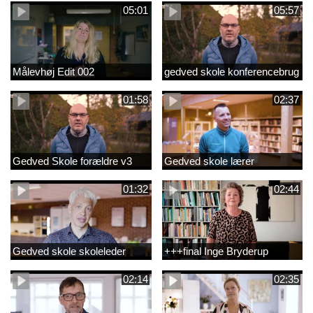
05:01
05:57
Målevhøj Edit 002
gedved skole konferencebrug
01:58
02:37
Gedved Skole forældre v3
Gedved skole lærer
01:32
02:44
Gedved skole skoleleder
+++final Inge Bryderup
02:14
02:35