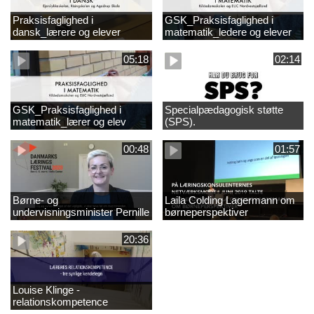
Praksisfaglighed i
GSK_Praksisfaglighed i
dansk_lærere og elever
matematik_ledere og elever
05:18
02:14
GSK_Praksisfaglighed i
Specialpædagogisk støtte
matematik_lærer og elev
(SPS).
00:48
01:57
Børne- og
Laila Colding Lagermann om
undervisningsminister Pernille
børneperspektiver
Rosenkrantz-Theil inviterer til
DKLF 2020
20:36
Louise Klinge -
relationskompetence