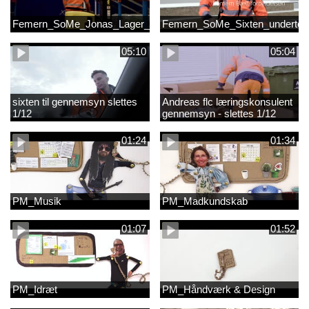
Femern_SoMe_Jonas_Lager_Undertekst
Femern_SoMe_Sixten_undertek
05:10
05:04
sixten til gennemsyn slettes
Andreas flc læringskonsulent
1/12
gennemsyn - slettes 1/12
01:24
01:34
PM_Musik
PM_Madkundskab
01:07
01:52
PM_Idræt
PM_Håndværk & Design