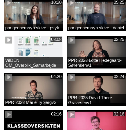
10:20
09:25
ppr gennemsyn skive - psyk
ppr gennemsyn skive - daniel
03:08
03:25
ViIDEN
PPR 2023 Lotte Hedegaard-
OM_Overblik_Samarbejde
Sørensenv1
med forældre om sproglig
udvikling og forebyggelse af
04:20
02:24
læsevanskelighede
PPR 2023 David Thore
PPR 2023 Marie Tybjergv2
Gravesenv1
02:16
02:16