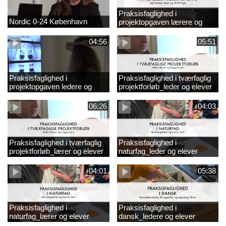
Praksisfaglighed i
Nordic 0-24 København
projektopgaven lærere og
elever
04:56
05:51
Praksisfaglighed i
Praksisfaglighed i tværfaglig
projektopgaven ledere og
projektforløb_leder og elever
elever
06:26
04:03
Praksisfaglighed i tværfaglig
Praksisfaglighed i
projektforløb_lærer og elever
naturfag_leder og elever
04:01
05:38
Praksisfaglighed i
Praksisfaglighed i
naturfag_lærer og elever
dansk_ledere og elever