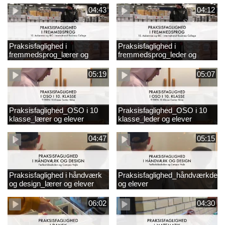
04:43
04:12
Praksisfaglighed i
Praksisfaglighed i
fremmedsprog_lærer og
fremmedsprog_leder og
elever
elever
05:19
05:07
Praksisfaglighed_OSO i 10
Praksisfaglighed_OSO i 10
klasse_lærer og elever
klasse_leder og elever
04:47
05:15
Praksisfaglighed i håndværk
Praksisfaglighed_håndværkdesi
og design_lærer og elever
og elever
06:02
04:30