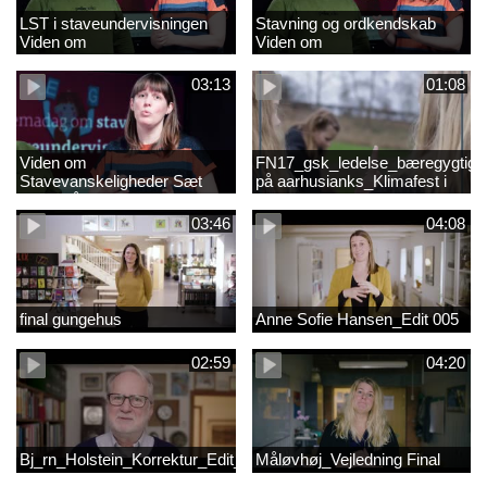
LST i staveundervisningen
Stavning og ordkendskab
Viden om
Viden om
stavevanskeligheder
stavevanskeligheder
03:13
01:08
Viden om
FN17_gsk_ledelse_bæregygtigh
Stavevanskeligheder Sæt
på aarhusianks_Klimafest i
fokus på stavning
børnehøjde
03:46
04:08
final gungehus
Anne Sofie Hansen_Edit 005
02:59
04:20
Bj_rn_Holstein_Korrektur_Edit_03_57f1d11c1a83c2238ea7850db
Måløvhøj_Vejledning Final