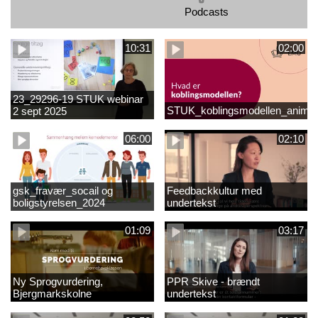
Podcasts
10:31
02:00
23_29296-19 STUK webinar
STUK_koblingsmodellen_animat
2 sept 2025
matematikvanskeligheder
1889337_1_1.MP4
06:00
02:10
gsk_fravær_socail og
Feedbackkultur med
boligstyrelsen_2024
undertekst
01:09
03:17
Ny Sprogvurdering,
PPR Skive - brændt
Bjergmarkskolne
undertekst