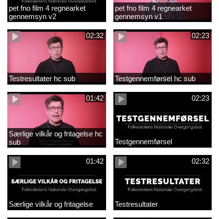
pet fno film 4 regnearket
pet fno film 4 regnearket
gennemsyn v2
gennemsyn v1
02:32
02:23
Testresultater hc sub
Testgennemførsel hc sub
01:42
02:23
Særlige vilkår og fritagelse hc
Testgennemførsel
sub
01:42
02:32
Særlige vilkår og fritagelse
Testresultater