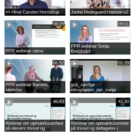
+++final Carsten Hornstrup
Janne Hedegaard Hansen v2
06:29
09:01
PPR webinar Sonja
PPR webinar stime
Breinholst
06:52
01:39
PPR webinar Barnets
gsk_særlige
stemme
elevgrupper_ppr_sonja
breinholst
46:43
41:30
Webinar om opmærksomhed
Webinar om opmærksomhed
på elevers trivsel og
på trivsel og deltagelse i
fællesskaber i
sociale fællesskaber for