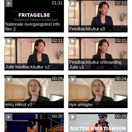
01:31
02:10
Nationale overgangstest info
Feedbackkultur v3
film 2
02:11
02:11
Feedbackkultur onboarding
Julie feedbackkultur v2
Julie v1
00:29
00:24
emu rekrut v2
nye ansigter
00:35
00:25