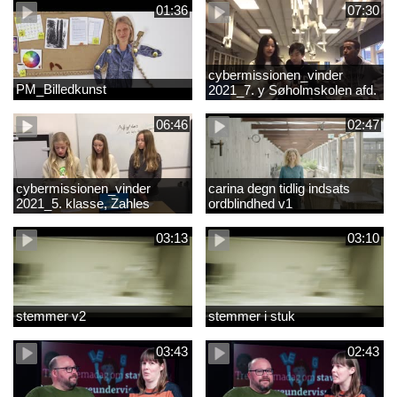
01:36
07:30
cybermissionen_vinder
PM_Billedkunst
2021_7. y Søholmskolen afd.
toftevang
06:46
02:47
cybermissionen_vinder
carina degn tidlig indsats
2021_5. klasse, Zahles
ordblindhed v1
gymnasieskole.mp4
03:13
03:10
stemmer v2
stemmer i stuk
03:43
02:43