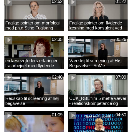
02:52
01:22
Faglige pointer om morfologi
Faglige pointer om flydende
med ph.d.Stine Fuglsang
læsning med konsulent ved
Engmose
CFU Louise Duus
02:35
00:26
en læsevejleders erfaringer
Værktøj til screening af Høj
fra arbejdet med flydende
Begavelse - SoMe
læsning
02:40
07:09
Redskab til screening af høj
CUK_RBL film 5 mette væver
begavelse
- reletionskompetence og
børn i udsatte positioner.
01:09
04:50