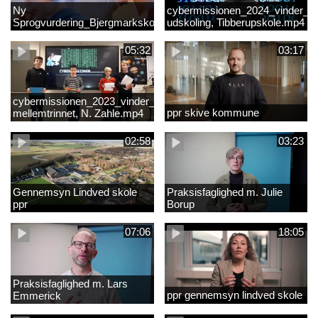
Ny
cybermissionen_2024_vinder_Vi
Sprogvurdering_Bjergmarkskolne_CUK
udskoling, Tibberupskole.mp4
05:32
03:17
cybermissionen_2023_vinder_Vinder
ppr skive kommune
mellemtrinnet, N. Zahle.mp4
02:58
03:23
Gennemsyn Lindved skole
Praksisfaglighed m. Julie
ppr
Borup
07:06
18:05
Praksisfaglighed m. Lars
ppr gennemsyn lindved skole
Emmerick