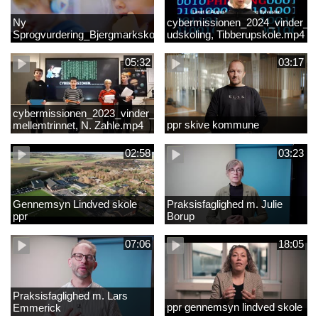
Ny
cybermissionen_2024_vinder_Vi
Sprogvurdering_Bjergmarkskolne_CUK
udskoling, Tibberupskole.mp4
05:32
03:17
cybermissionen_2023_vinder_Vinder
ppr skive kommune
mellemtrinnet, N. Zahle.mp4
02:58
03:23
Gennemsyn Lindved skole
Praksisfaglighed m. Julie
ppr
Borup
07:06
18:05
Praksisfaglighed m. Lars
ppr gennemsyn lindved skole
Emmerick