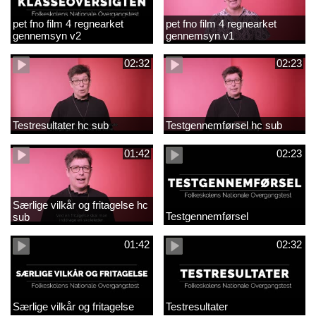
pet fno film 4 regnearket
pet fno film 4 regnearket
gennemsyn v2
gennemsyn v1
02:32
02:23
Testresultater hc sub
Testgennemførsel hc sub
01:42
02:23
Særlige vilkår og fritagelse hc
Testgennemførsel
sub
01:42
02:32
Særlige vilkår og fritagelse
Testresultater