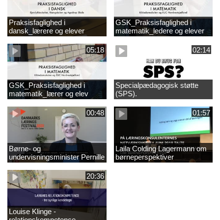
Praksisfaglighed i
GSK_Praksisfaglighed i
dansk_lærere og elever
matematik_ledere og elever
05:18
02:14
GSK_Praksisfaglighed i
Specialpædagogisk støtte
matematik_lærer og elev
(SPS).
00:48
01:57
Børne- og
Laila Colding Lagermann om
undervisningsminister Pernille
børneperspektiver
Rosenkrantz-Theil inviterer til
DKLF 2020
20:36
Louise Klinge -
relationskompetence