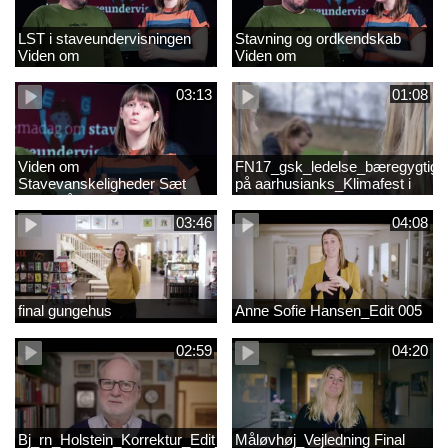
LST i staveundervisningen
Stavning og ordkendskab
Viden om
Viden om
stavevanskeligheder
stavevanskeligheder
03:13
01:08
Viden om
FN17_gsk_ledelse_bæregygtigh
Stavevanskeligheder Sæt
på aarhusianks_Klimafest i
fokus på stavning
børnehøjde
03:46
04:08
final gungehus
Anne Sofie Hansen_Edit 005
02:59
04:20
Bj_rn_Holstein_Korrektur_Edit_03_57f1d11c1a83c2238ea7850db
Måløvhøj_Vejledning Final