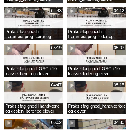
04:43
04:12
Praksisfaglighed i
Praksisfaglighed i
fremmedsprog_lærer og
fremmedsprog_leder og
elever
elever
05:19
05:07
Praksisfaglighed_OSO i 10
Praksisfaglighed_OSO i 10
klasse_lærer og elever
klasse_leder og elever
04:47
05:15
Praksisfaglighed i håndværk
Praksisfaglighed_håndværkdesi
og design_lærer og elever
og elever
06:02
04:30