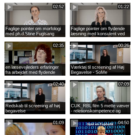
02:52
01:22
Faglige pointer om morfologi
Faglige pointer om flydende
med ph.d.Stine Fuglsang
læsning med konsulent ved
Engmose
CFU Louise Duus
02:35
00:26
en læsevejleders erfaringer
Værktøj til screening af Høj
fra arbejdet med flydende
Begavelse - SoMe
læsning
02:40
07:09
Redskab til screening af høj
CUK_RBL film 5 mette væver
begavelse
- reletionskompetence og
børn i udsatte positioner.
01:09
04:50