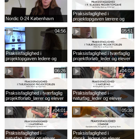
Praksisfaglighed i
Nordic 0-24 København
projektopgaven lærere og
elever
04:56
05:51
Praksisfaglighed i
Praksisfaglighed i tværfaglig
projektopgaven ledere og
projektforløb_leder og elever
elever
06:26
04:03
Praksisfaglighed i tværfaglig
Praksisfaglighed i
projektforløb_lærer og elever
naturfag_leder og elever
04:01
05:38
Praksisfaglighed i
Praksisfaglighed i
naturfag_lærer og elever
dansk_ledere og elever