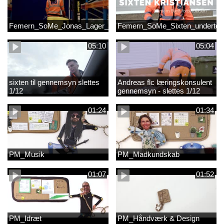
Femern_SoMe_Jonas_Lager_Undertekst
Femern_SoMe_Sixten_undertek
05:10
05:04
sixten til gennemsyn slettes
Andreas flc læringskonsulent
1/12
gennemsyn - slettes 1/12
01:24
01:34
PM_Musik
PM_Madkundskab
01:07
01:52
PM_Idræt
PM_Håndværk & Design