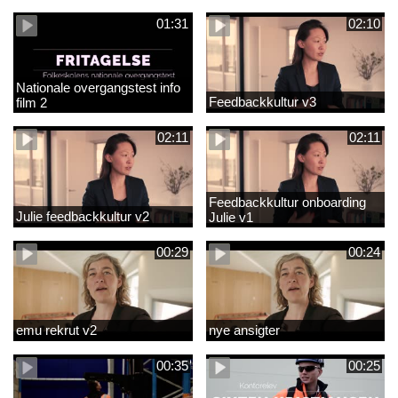
01:31
02:10
Nationale overgangstest info
Feedbackkultur v3
film 2
02:11
02:11
Feedbackkultur onboarding
Julie feedbackkultur v2
Julie v1
00:29
00:24
emu rekrut v2
nye ansigter
00:35
00:25