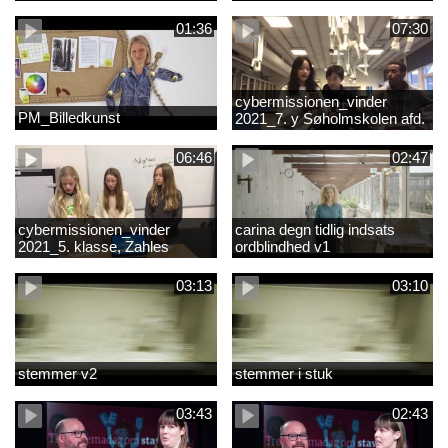
01:36
07:30
cybermissionen_vinder
PM_Billedkunst
2021_7. y Søholmskolen afd.
toftevang
06:46
02:47
cybermissionen_vinder
carina degn tidlig indsats
2021_5. klasse, Zahles
ordblindhed v1
gymnasieskole.mp4
03:13
03:10
stemmer v2
stemmer i stuk
03:43
02:43