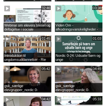
fællesskaber i
sociale fællesskaber for
fjernundervisning 5. – 9. og
elever i 0.-4. klasse
32:46
03:38
10. klasse
Webinar om elevers trivsel og
Viden Om -
deltagelse i sociale
afkodningsvanskeligheder -
fællesskaber – inspiration og
præsentationsfilm
viden til skoleledere og
01:45
01:03
ressourcepersoner
Introduktion til
Nordic 0-24: Udsatte børn og
ungdomsuddannelser - Rie
unge
Thomsen
05:42
04:45
gsk_særlige
gsk_særlige
elevgrupper_nordic 0-
elevgrupper_nordic 0-
24_frederikshavn
24_tønder
04:42
05:33