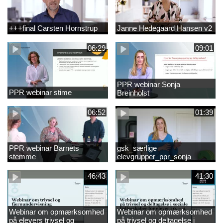
+++final Carsten Hornstrup
Janne Hedegaard Hansen v2
06:29
09:01
PPR webinar Sonja
PPR webinar stime
Breinholst
06:52
01:39
PPR webinar Barnets
gsk_særlige
stemme
elevgrupper_ppr_sonja
breinholst
46:43
41:30
Webinar om opmærksomhed
Webinar om opmærksomhed
på elevers trivsel og
på trivsel og deltagelse i