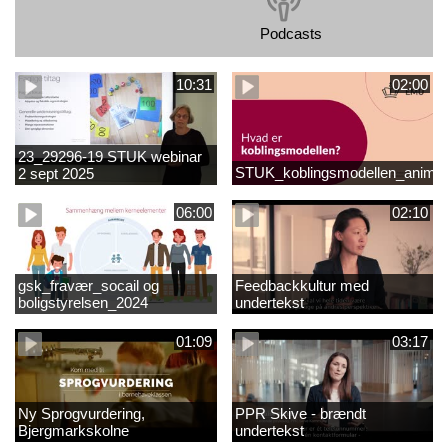
Podcasts
10:31
02:00
23_29296-19 STUK webinar
STUK_koblingsmodellen_animat
2 sept 2025
matematikvanskeligheder
1889337_1_1.MP4
06:00
02:10
gsk_fravær_socail og
Feedbackkultur med
boligstyrelsen_2024
undertekst
01:09
03:17
Ny Sprogvurdering,
PPR Skive - brændt
Bjergmarkskolne
undertekst