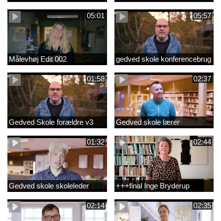
05:01
05:57
Målevhøj Edit 002
gedved skole konferencebrug
01:58
02:37
Gedved Skole forældre v3
Gedved skole lærer
01:32
02:44
Gedved skole skoleleder
+++final Inge Bryderup
02:14
02:35