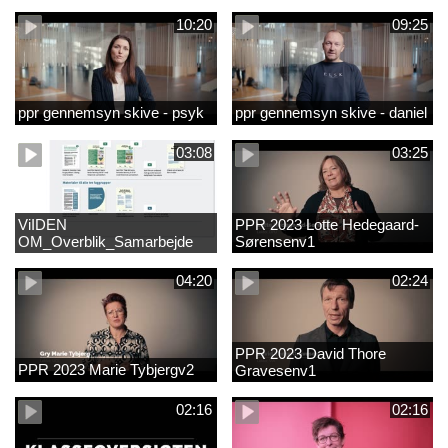
10:20
09:25
ppr gennemsyn skive - psyk
ppr gennemsyn skive - daniel
03:08
03:25
ViIDEN
PPR 2023 Lotte Hedegaard-
OM_Overblik_Samarbejde
Sørensenv1
med forældre om sproglig
udvikling og forebyggelse af
04:20
02:24
læsevanskelighede
PPR 2023 David Thore
PPR 2023 Marie Tybjergv2
Gravesenv1
02:16
02:16