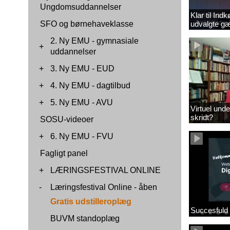
Ungdomsuddannelser
Klar til In
SFO og børnehaveklasse
udvalgte gæ
2. Ny EMU - gymnasiale
+
uddannelser
+
3. Ny EMU - EUD
+
4. Ny EMU - dagtilbud
+
5. Ny EMU - AVU
Virtuel und
skridt?
SOSU-videoer
+
6. Ny EMU - FVU
Fagligt panel
+
LÆRINGSFESTIVAL ONLINE
-
Læringsfestival Online - åben
Gratis udstilleroplæg
Succesfuld 
BUVM standoplæg