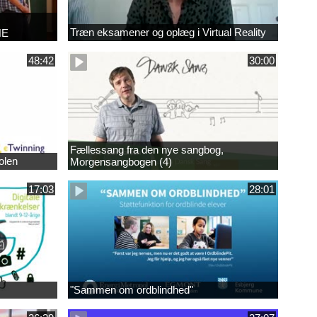
Træn eksamener og oplæg i Virtual Reality
NE
48:42
30:00
Fællessang fra den nye sangbog,
olen
Morgensangbogen (4)
17:03
28:01
"Sammen om ordblindhed"