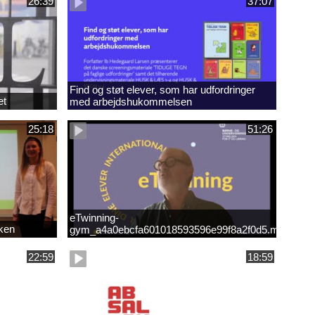
26:39
37:07
Find og støt elever, som har udfordringer
et
med arbejdshukommelsen
25:18
51:26
eTwinning-
kken
gym_a4a0ebcfa601018593596e99f8a2f0d5.mp4
22:59
18:59