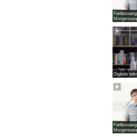
Fællessang 
Morgensang
Digitale tek
Fællessang 
Morgensang