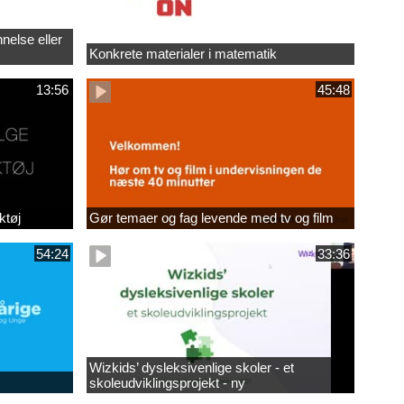
nelse eller
Konkrete materialer i matematik
13:56
45:48
ktøj
Gør temaer og fag levende med tv og film
54:24
33:36
Wizkids’ dysleksivenlige skoler - et
skoleudviklingsprojekt - ny