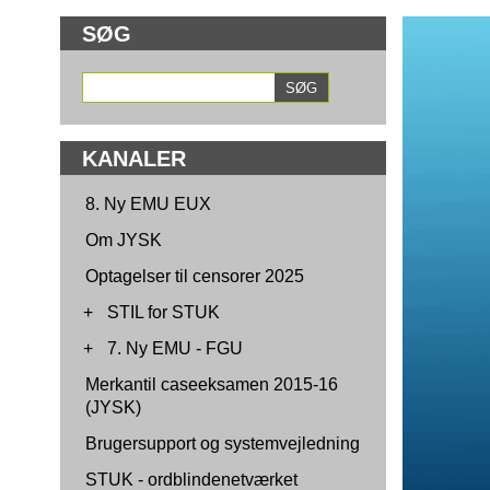
SØG
KANALER
8. Ny EMU EUX
Om JYSK
Optagelser til censorer 2025
+
STIL for STUK
+
7. Ny EMU - FGU
Merkantil caseeksamen 2015-16
(JYSK)
Brugersupport og systemvejledning
STUK - ordblindenetværket