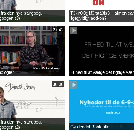
fra den nye sangbog,
T3kn0l0g1f0rstå3ls3 – almen dan
bogen (3)
ligegyldigt add-on?
27:42
nologier
Frihed til at vælge det rigtige vær
30:00
fra den nye sangbog,
Gyldendal Booktalk
bogen (2)