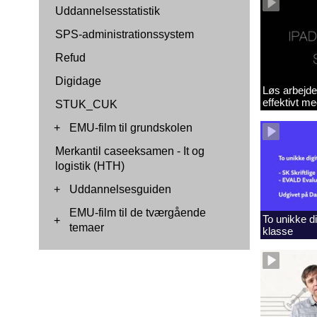
Uddannelsesstatistik
SPS-administrationssystem
Refud
Digidage
Løs arbejde
effektivt m
STUK_CUK
+
EMU-film til grundskolen
Merkantil caseeksamen - It og
logistik (HTH)
+
Uddannelsesguiden
EMU-film til de tværgående
To unikke dig
+
temaer
klasse