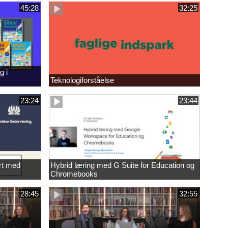
45:28
32:25
g i
Teknologiforståelse
23:24
23:44
rt med
Hybrid læring med G Suite for Education og
Chromebooks
28:45
32:55