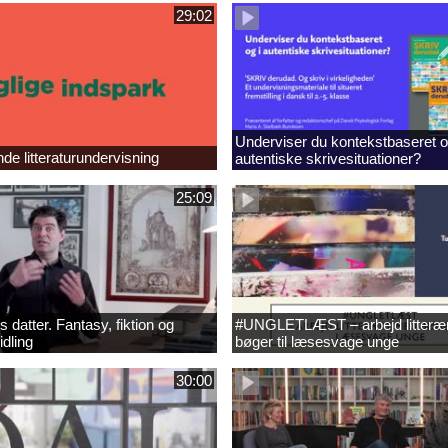
29:02
Underviser du kontekstbaseret o
e litteraturundervisning
autentiske skrivesituationer?
25:09
 datter. Fantasy, fiktion og
#UNGLETLÆST – arbejd litteræ
idling
bøger til læsesvage unge
30:00