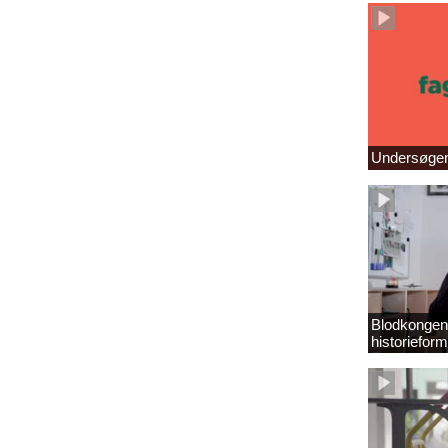
Undersøgend
Blodkongens
historieform