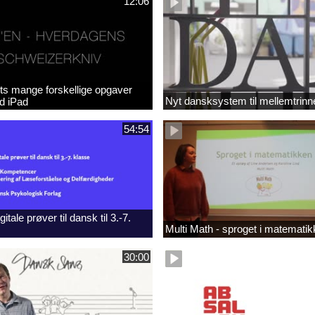
12:06
ts mange forskellige opgaver
Nyt dansksystem til mellemtrinn
ed iPad
54:54
itale prøver til dansk til 3.-7.
Multi Math - sproget i matemati
30:00