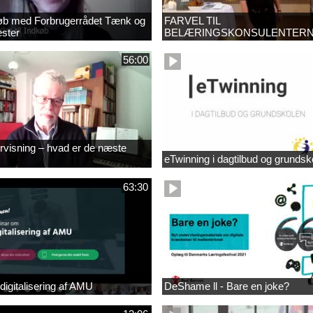
dkøb med Forbrugerrådet Tænk og
FARVEL TIL
ster
BELÆRINGSKONSULENTER
56:00
ervisning – hvad er de næste
eTwinning i dagtilbud og grundsk
63:30
digitalisering af AMU
DeShame ll - Bare en joke?