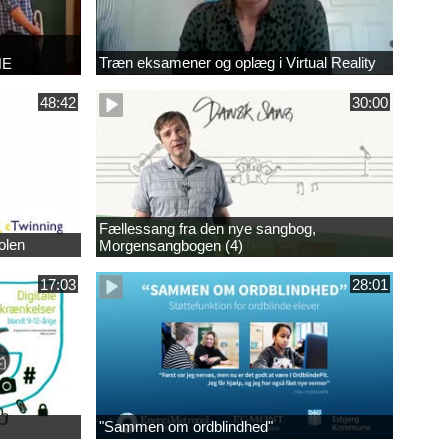
Træn eksamener og oplæg i Virtual Reality
NE
48:42
30:00
Fællessang fra den nye sangbog,
olen
Morgensangbogen (4)
17:03
28:01
"Sammen om ordblindhed"