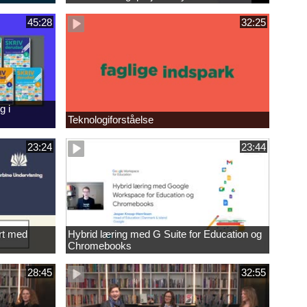
45:28
32:25
g i
Teknologiforståelse
23:24
23:44
rt med
Hybrid læring med G Suite for Education og
Chromebooks
28:45
32:55