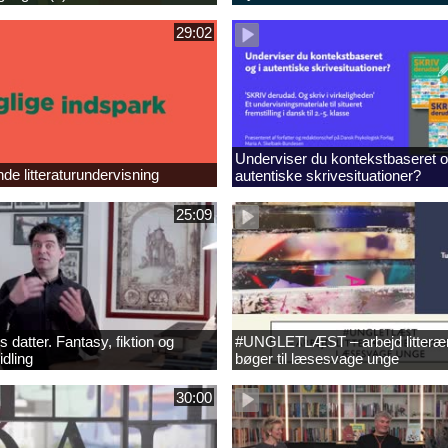
29:02
Underviser du kontekstbaseret o
e litteraturundervisning
autentiske skrivesituationer?
25:09
 datter. Fantasy, fiktion og
#UNGLETLÆST – arbejd litteræ
idling
bøger til læsesvage unge
30:00