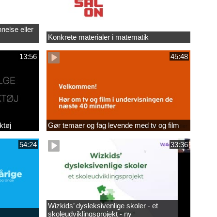
nelse eller
Konkrete materialer i matematik
13:56
45:48
ktøj
Gør temaer og fag levende med tv og film
54:24
33:36
Wizkids’ dysleksivenlige skoler - et
skoleudviklingsprojekt - ny