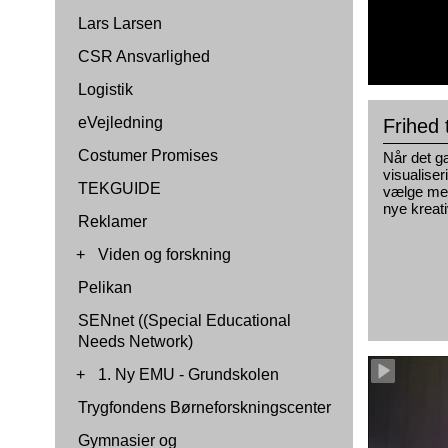
Lars Larsen
CSR Ansvarlighed
Logistik
eVejledning
Frihed 
Costumer Promises
Når det gæ
visualiser
TEKGUIDE
vælge mel
nye kreat
Reklamer
+
Viden og forskning
Pelikan
SENnet ((Special Educational
Needs Network)
+
1. Ny EMU - Grundskolen
Trygfondens Børneforskningscenter
Gymnasier og