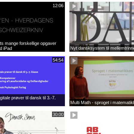
12:06
ts mange forskellige opgaver
Nyt dansksystem til mellemtrinn
ed iPad
54:54
itale prøver til dansk til 3.-7.
Multi Math - sproget i matemati
30:00