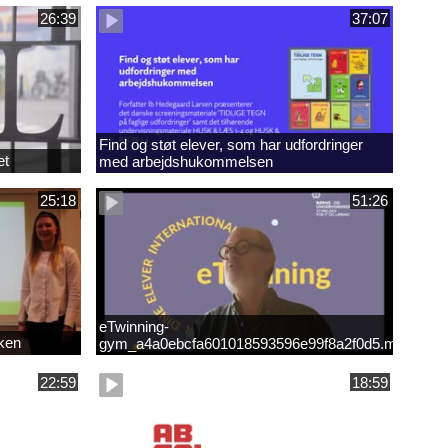
26:39
37:07
Find og støt elever, som har udfordringer
et
med arbejdshukommelsen
25:18
51:26
eTwinning-
kken
gym_a4a0ebcfa601018593596e99f8a2f0d5.mp4
22:59
18:59