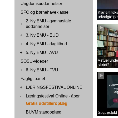
Ungdomsuddannelser
SFO og børnehaveklasse
Klar til In
udvalgte gæ
2. Ny EMU - gymnasiale
+
uddannelser
+
3. Ny EMU - EUD
+
4. Ny EMU - dagtilbud
+
5. Ny EMU - AVU
Virtuel und
SOSU-videoer
skridt?
+
6. Ny EMU - FVU
Fagligt panel
+
LÆRINGSFESTIVAL ONLINE
-
Læringsfestival Online - åben
Gratis udstilleroplæg
BUVM standoplæg
Succesfuld 