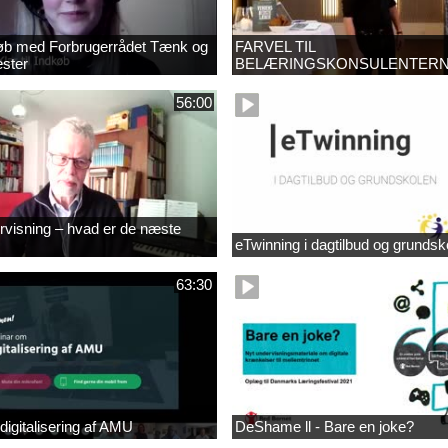
dkøb med Forbrugerrådet Tænk og
FARVEL TIL
ster
BELÆRINGSKONSULENTER
56:00
ervisning – hvad er de næste
eTwinning i dagtilbud og grundsk
63:30
digitalisering af AMU
DeShame ll - Bare en joke?