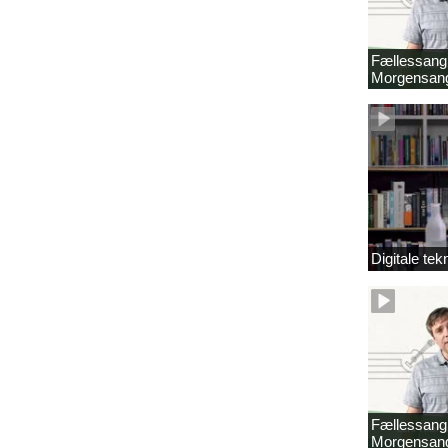
Fællessang 
Morgensang
Digitale tek
Fællessang 
Morgensang