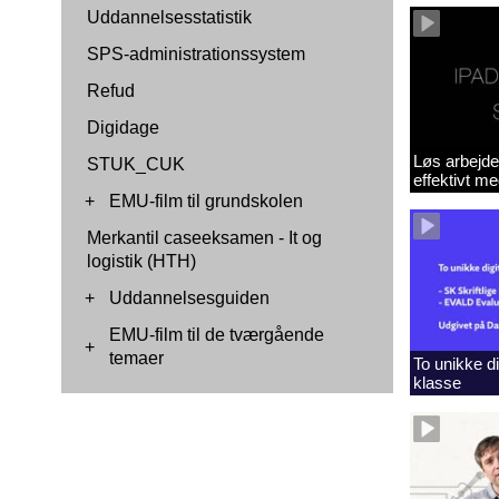
Uddannelsesstatistik
SPS-administrationssystem
Refud
Digidage
Løs arbejde
STUK_CUK
effektivt m
+
EMU-film til grundskolen
Merkantil caseeksamen - It og
logistik (HTH)
+
Uddannelsesguiden
EMU-film til de tværgående
+
temaer
To unikke dig
klasse