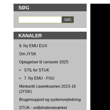
SØG
KANALER
8. Ny EMU EUX
Om JYSK
Optagelser til censorer 2025
+
STIL for STUK
+
7. Ny EMU - FGU
Merkantil caseeksamen 2015-16
(JYSK)
Brugersupport og systemvejledning
STUK - ordblindenetværket