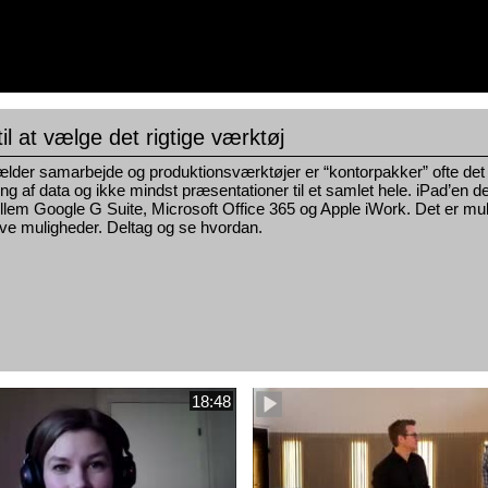
til at vælge det rigtige værktøj
lder samarbejde og produktionsværktøjer er “kontorpakker” ofte det di
ing af data og ikke mindst præsentationer til et samlet hele. iPad’en de
lem Google G Suite, Microsoft Office 365 og Apple iWork. Det er muli
ive muligheder. Deltag og se hvordan.
18:48