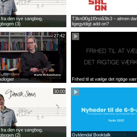
fra den nye sangbog,
T3kn0l0g1f0rstå3ls3 – almen dan
bogen (3)
ligegyldigt add-on?
27:42
nologier
Frihed til at vælge det rigtige vær
30:00
fra den nye sangbog,
Gyldendal Booktalk
bogen (2)