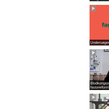
Undersøgend
Blodkongens
historieform