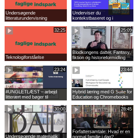
Undersøgende
Underviser du
litteraturundervisning
kontekstbaseret og i
autentiske skrivesituationer?
32:25
25:09
Blodkongens datter. Fantasy,
Teknologiforståelse
fiktion og historieformidling
23:24
23:44
#UNGLETLÆST – arbejd
Hybrid læring med G Suite for
litterært med bøger til
Education og Chromebooks
læsesvage unge
30:00
28:45
Forfattersamtale: Hvad er en
Undersøgende matematik
normal familie i dag?