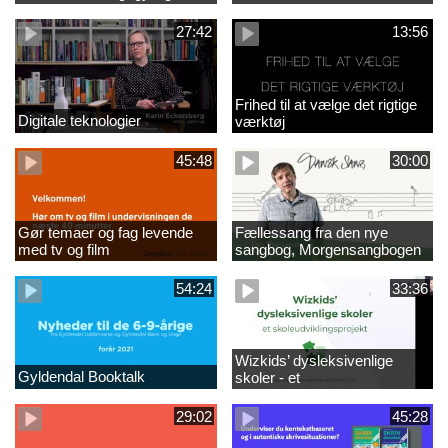
on?
27:42
13:56
Frihed til at vælge det rigtige
Digitale teknologier
værktøj
45:48
30:00
Gør temaer og fag levende
Fællessang fra den nye
med tv og film
sangbog, Morgensangbogen
(2)
54:24
33:36
Wizkids’ dysleksivenlige
Gyldendal Booktalk
skoler - et
skoleudviklingsprojekt - ny
29:02
45:28