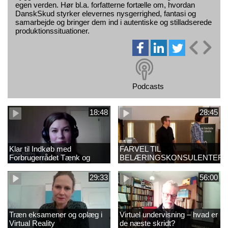
egen verden. Hør bl.a. forfatterne fortælle om, hvordan
DanskSkud styrker elevernes nysgerrighed, fantasi og
samarbejde og bringer dem ind i autentiske og stilladserede
produktionssituationer.
Podcasts
18:48
28:45
Klar til Indkøb med
FARVEL TIL
Forbrugerrådet Tænk og
BELÆRINGSKONSULENTER
udvalgte gæster
29:33
56:00
Træn eksamener og oplæg i
Virtuel undervisning – hvad er
Virtual Reality
de næste skridt?