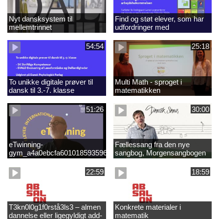
Nyt dansksystem til
Find og støt elever, som har
mellemtrinnet
udfordringer med
arbejdshukommelsen
54:54
25:18
To unikke digitale prøver til
Multi Math - sproget i
dansk til 3.-7. klasse
matematikken
51:26
30:00
eTwinning-
Fællessang fra den nye
gym_a4a0ebcfa601018593596e99f8a2f0d5.mp4
sangbog, Morgensangbogen
(3)
22:59
18:59
T3kn0l0g1f0rstå3ls3 – almen
Konkrete materialer i
dannelse eller ligegyldigt add-
matematik