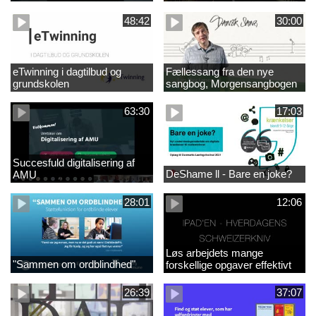
48:42
30:00
eTwinning i dagtilbud og
Fællessang fra den nye
grundskolen
sangbog, Morgensangbogen
(4)
63:30
17:03
Succesfuld digitalisering af
DeShame ll - Bare en joke?
AMU
28:01
12:06
Løs arbejdets mange
"Sammen om ordblindhed"
forskellige opgaver effektivt
med iPad
26:39
37:07