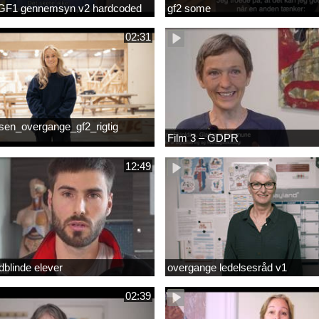
GF1 gennemsyn v2 hardcoded
gf2 some
02:31
sen_overgange_gf2_rigtig
Film 3 – GDPR
12:49
dblinde elever
overgange ledelsesråd v1
02:39