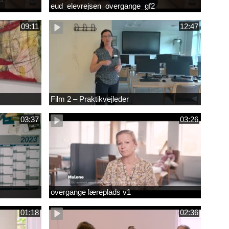
eud_elevrejsen_overgange_gf2
09:11
12:47
Film 2 – Praktikvejleder
03:37
03:26
overgange læreplads v1
01:18
02:36