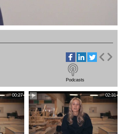
Podcasts
00:27
02:31