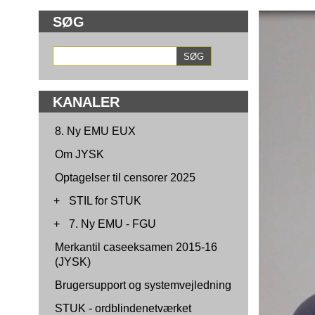
SØG
KANALER
8. Ny EMU EUX
Om JYSK
Optagelser til censorer 2025
+
STIL for STUK
+
7. Ny EMU - FGU
Merkantil caseeksamen 2015-16
(JYSK)
Brugersupport og systemvejledning
STUK - ordblindenetværket