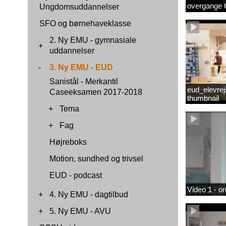
overgange 
Ungdomsuddannelser
SFO og børnehaveklasse
2. Ny EMU - gymnasiale
+
uddannelser
-
3. Ny EMU - EUD
Sanistål - Merkantil
eud_elevrej
Caseeksamen 2017-2018
thumbnail
+
Tema
+
Fag
Højreboks
Motion, sundhed og trivsel
EUD - podcast
Video 1 - or
+
4. Ny EMU - dagtilbud
+
5. Ny EMU - AVU