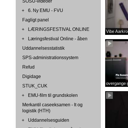
SOSU-videoer
+
6. Ny EMU - FVU
Fagligt panel
+
LÆRINGSFESTIVAL ONLINE
Vibe Aarkr
+
Læringsfestival Online - åben
Uddannelsesstatistik
SPS-administrationssystem
Refud
Digidage
overgange 
STUK_CUK
+
EMU-film til grundskolen
Merkantil caseeksamen - It og
logistik (HTH)
+
Uddannelsesguiden