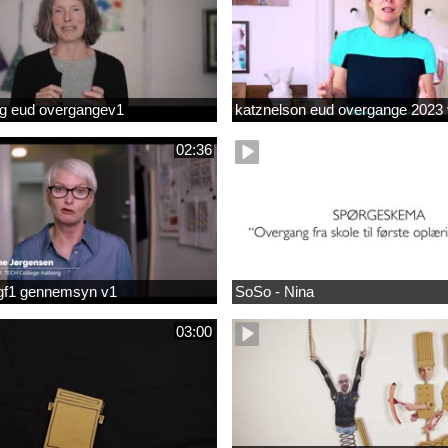
og eud overgangev1
katznelson eud overgange 2023
02:36
gf1 gennemsyn v1
SoSo - Nina
03:00