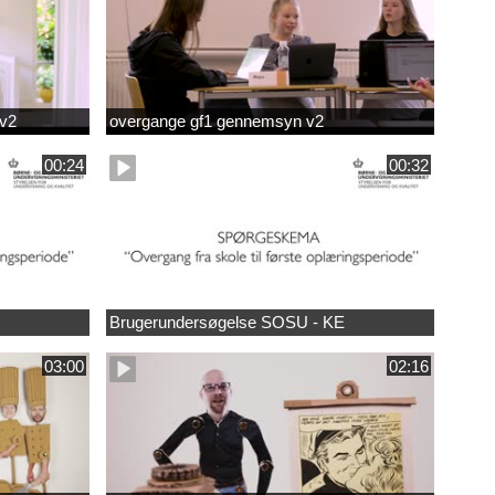
 v2
overgange gf1 gennemsyn v2
00:24
00:32
Brugerundersøgelse SOSU - KE
03:00
02:16