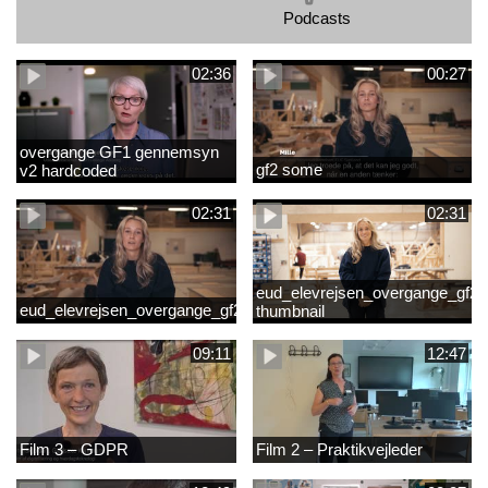
Podcasts
02:36
00:27
overgange GF1 gennemsyn
gf2 some
v2 hardcoded
02:31
02:31
eud_elevrejsen_overgange_gf2_r
eud_elevrejsen_overgange_gf2
thumbnail
09:11
12:47
Film 3 – GDPR
Film 2 – Praktikvejleder