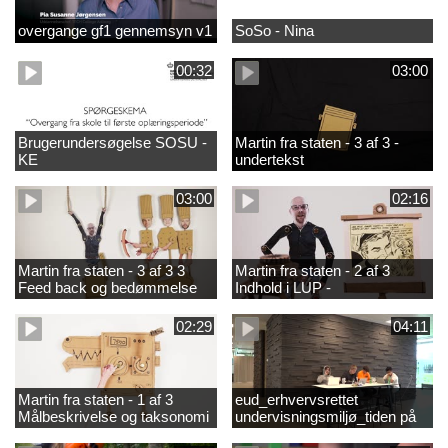
overgange gf1 gennemsyn v1
SoSo - Nina
00:32
03:00
Brugerundersøgelse SOSU -
Martin fra staten - 3 af 3 -
KE
undertekst
03:00
02:16
Martin fra staten - 3 af 3 3
Martin fra staten - 2 af 3
Feed back og bedømmelse
Indhold i LUP -
helhedsorientering og
differentiering
02:29
04:11
Martin fra staten - 1 af 3
eud_erhvervsrettet
Målbeskrivelse og taksonomi
undervisningsmiljø_tiden på
skolen_2