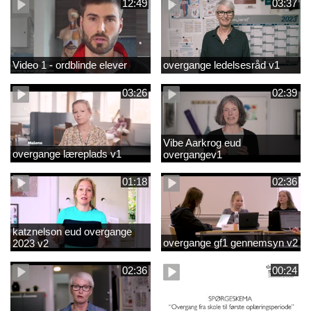
12:49
03:37
Video 1 - ordblinde elever
overgange ledelsesråd v1
03:26
02:39
Vibe Aarkrog eud
overgange læreplads v1
overgangev1
01:18
02:36
katznelson eud overgange
overgange gf1 gennemsyn v2
2023 v2
02:36
00:24