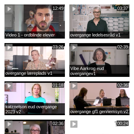
12:49
03:37
Video 1 - ordblinde elever
overgange ledelsesråd v1
03:26
02:39
Vibe Aarkrog eud
overgange læreplads v1
overgangev1
01:18
02:36
katznelson eud overgange
overgange gf1 gennemsyn v2
2023 v2
02:36
00:24