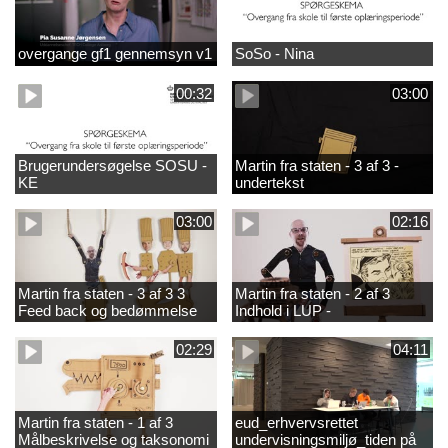
overgange gf1 gennemsyn v1
SoSo - Nina
00:32
03:00
Brugerundersøgelse SOSU -
Martin fra staten - 3 af 3 -
KE
undertekst
03:00
02:16
Martin fra staten - 3 af 3 3
Martin fra staten - 2 af 3
Feed back og bedømmelse
Indhold i LUP -
helhedsorientering og
differentiering
02:29
04:11
Martin fra staten - 1 af 3
eud_erhvervsrettet
Målbeskrivelse og taksonomi
undervisningsmiljø_tiden på