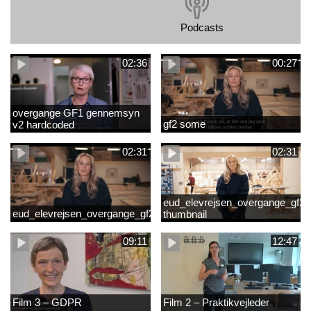
Podcasts
02:36
00:27
overgange GF1 gennemsyn
gf2 some
v2 hardcoded
02:31
02:31
eud_elevrejsen_overgange_gf2_r
eud_elevrejsen_overgange_gf2
thumbnail
09:11
12:47
Film 3 – GDPR
Film 2 – Praktikvejleder