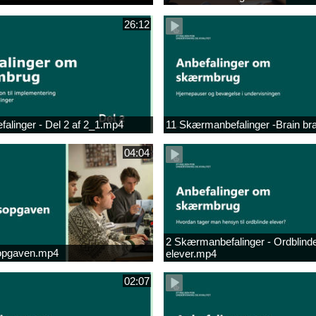
26:12
linger - Del 2 af 2_1.mp4
11 Skærmanbefalinger -Brain b
04:04
2 Skærmanbefalinger - Ordblind
opgaven.mp4
elever.mp4
02:07