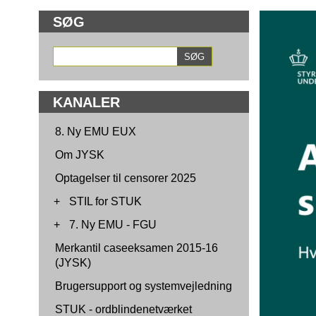
SØG
KANALER
8. Ny EMU EUX
Om JYSK
Optagelser til censorer 2025
+
STIL for STUK
+
7. Ny EMU - FGU
Merkantil caseeksamen 2015-16
(JYSK)
Brugersupport og systemvejledning
STUK - ordblindenetværket