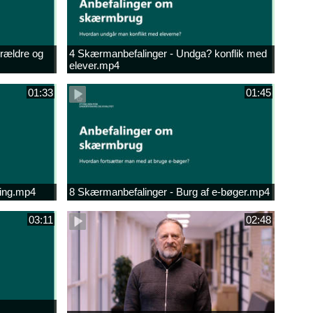
orældre og
4 Skærmanbefalinger - Undga? konflik med
elever.mp4
01:33
01:45
ning.mp4
8 Skærmanbefalinger - Burg af e-bøger.mp4
03:11
02:48