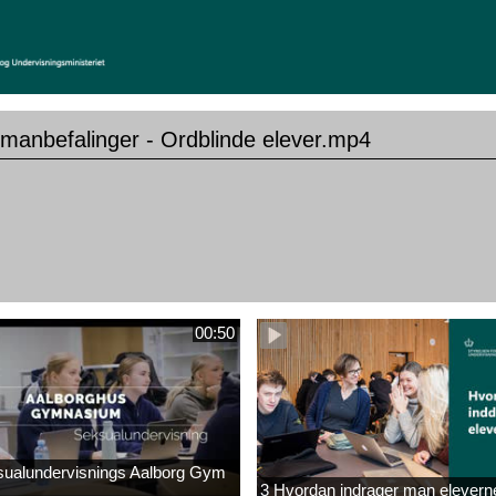
manbefalinger - Ordblinde elever.mp4
00:50
alundervisnings Aalborg Gym
3 Hvordan indrager man elever