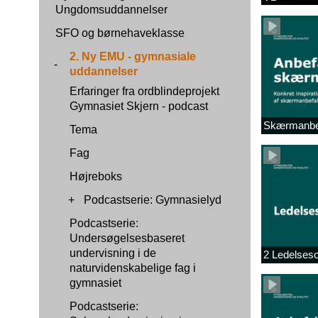
Ungdomsuddannelser
SFO og børnehaveklasse
2. Ny EMU - gymnasiale
-
uddannelser
Erfaringer fra ordblindeprojekt
Gymnasiet Skjern - podcast
Skærmanbefa
Tema
Fag
Højreboks
+
Podcastserie: Gymnasielyd
Podcastserie:
Undersøgelsesbaseret
undervisning i de
2 Ledelses
naturvidenskabelige fag i
gymnasiet
Podcastserie: