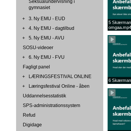
Seksualundervisning i
gymnasiet
+
3. Ny EMU - EUD
5 Skærmanbe
omgaa.mp
+
4. Ny EMU - dagtilbud
+
5. Ny EMU - AVU
SOSU-videoer
+
6. Ny EMU - FVU
Fagligt panel
+
LÆRINGSFESTIVAL ONLINE
6 Skærmanb
+
Læringsfestival Online - åben
Uddannelsesstatistik
SPS-administrationssystem
Refud
Digidage