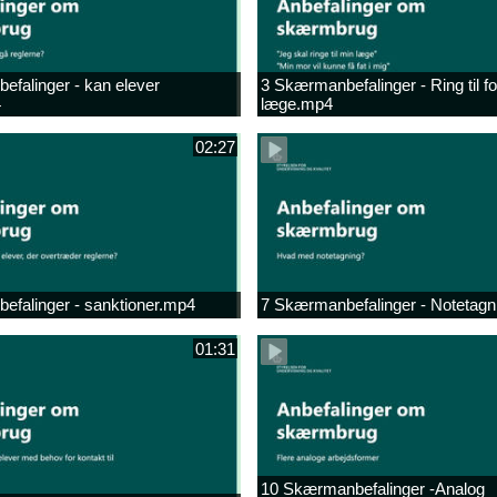
falinger - kan elever
3 Skærmanbefalinger - Ring til f
4
læge.mp4
02:27
efalinger - sanktioner.mp4
7 Skærmanbefalinger - Notetag
01:31
10 Skærmanbefalinger -Analog