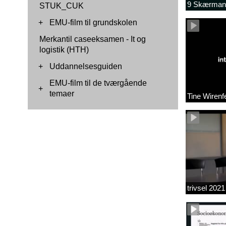
9 Skærmanb
STUK_CUK
+
EMU-film til grundskolen
Merkantil caseeksamen - It og
logistik (HTH)
+
Uddannelsesguiden
EMU-film til de tværgående
+
temaer
Tine Wirenfe
trivsel 2021