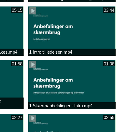
05:15
03:44
rakes.mp4
1 Intro til ledelsen.mp4
01:58
01:08
e
1 Skærmanbefalinger - Intro.mp4
02:27
02:55