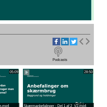
Podcasts
05:09
28:50
ne.mp4
Skærmanbefalinger - Del 1 af 2_V2.mp4