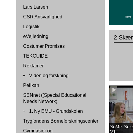
Lars Larsen
CSR Ansvarlighed
Logistik
eVejledning
2 Skær
Costumer Promises
TEKGUIDE
Reklamer
+
Viden og forskning
Pelikan
SENnet ((Special Educational
Needs Network)
+
1. Ny EMU - Grundskolen
Trygfondens Børneforskningscenter
SoMe_Seksu
Gymnasier og
V1