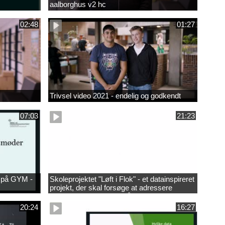
aalborghus v2 hc
02:48
01:27
Trivsel video 2021 - endelig og godkendt
07:03
21:23
r på GYM -
Skoleprojektet "Løft i Flok" - et datainspireret
projekt, der skal forsøge at adressere
løfteevneproblemerne på Mariagerfjord
Gymnasium
20:24
16:27