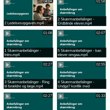
04:04
01:58
2 Skærmanbefalinger -
2 Ledelsesopgaven.mp4
Ordblinde elever.mp4
01:08
02:07
1 Skærmanbefalinger -
5 Skærmanbefalinger - kan
Intro.mp4
elever omgaa.mp4
02:27
02:55
3 Skærmanbefalinger - Ring
4 Skærmanbefalinger -
til forældre og læge.mp4
Undga? konflik med
elever.mp4
02:27
01:33