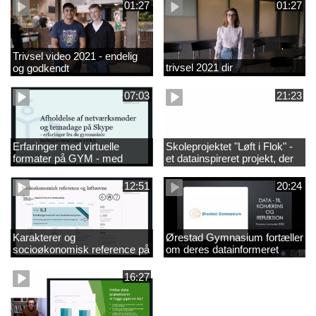
01:27
01:27
Trivsel video 2021 - endelig
trivsel 2021 dir
og godkendt
07:03
21:23
Erfaringer med virtuelle
Skoleprojektet "Løft i Flok" -
formater på GYM - med
et datainspireret projekt, der
musik
skal forsøge at adressere
løfteevneproblemerne på
12:51
20:24
Mariagerfjord Gymnasium
Karakterer og
Ørestad Gymnasium fortæller
socioøkonomisk reference på
om deres datainformeret
uddannelsesstatistik.dk
ledelse af skoleindsatser
16:27