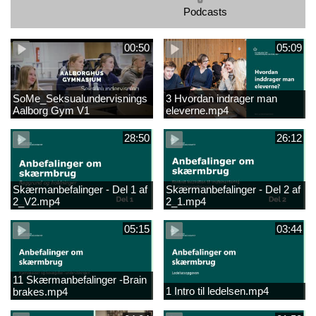
Podcasts
00:50
05:09
SoMe_Seksualundervisnings
3 Hvordan indrager man
Aalborg Gym V1
eleverne.mp4
28:50
26:12
Skærmanbefalinger - Del 1 af
Skærmanbefalinger - Del 2 af
2_V2.mp4
2_1.mp4
05:15
03:44
11 Skærmanbefalinger -Brain
1 Intro til ledelsen.mp4
brakes.mp4