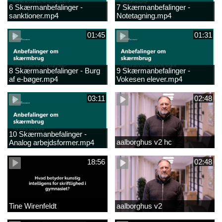
6 Skærmanbefalinger -
7 Skærmanbefalinger -
sanktioner.mp4
Notetagning.mp4
01:45
01:31
8 Skærmanbefalinger - Burg
9 Skærmanbefalinger -
af e-bøger.mp4
Vokesen elever.mp4
03:11
02:48
10 Skærmanbefalinger -
aalborghus v2 hc
Analog arbejdsformer.mp4
18:56
02:48
Tine Wirenfeldt
aalborghus v2