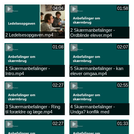
04:04
01:58
2 Skærmanbefalinger -
2 Ledelsesopgaven.mp4
Ordblinde elever.mp4
01:08
02:07
1 Skærmanbefalinger -
5 Skærmanbefalinger - kan
Intro.mp4
elever omgaa.mp4
02:27
02:55
3 Skærmanbefalinger - Ring
4 Skærmanbefalinger -
til forældre og læge.mp4
Undga? konflik med
elever.mp4
02:27
01:33