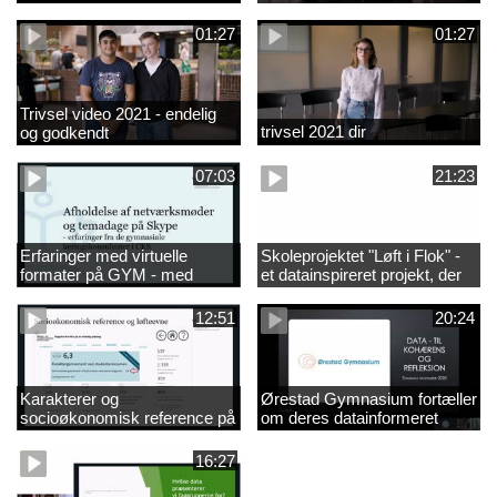
01:27
01:27
Trivsel video 2021 - endelig
trivsel 2021 dir
og godkendt
07:03
21:23
Erfaringer med virtuelle
Skoleprojektet "Løft i Flok" -
formater på GYM - med
et datainspireret projekt, der
musik
skal forsøge at adressere
løfteevneproblemerne på
12:51
20:24
Mariagerfjord Gymnasium
Karakterer og
Ørestad Gymnasium fortæller
socioøkonomisk reference på
om deres datainformeret
uddannelsesstatistik.dk
ledelse af skoleindsatser
16:27