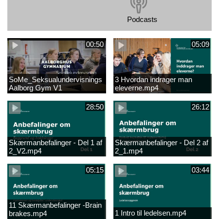
Podcasts
00:50
05:09
SoMe_Seksualundervisnings
3 Hvordan indrager man
Aalborg Gym V1
eleverne.mp4
28:50
26:12
Skærmanbefalinger - Del 1 af
Skærmanbefalinger - Del 2 af
2_V2.mp4
2_1.mp4
05:15
03:44
11 Skærmanbefalinger -Brain
1 Intro til ledelsen.mp4
brakes.mp4