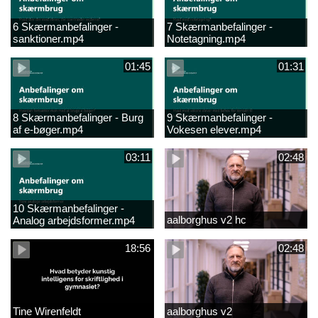
6 Skærmanbefalinger -
7 Skærmanbefalinger -
sanktioner.mp4
Notetagning.mp4
01:45
01:31
8 Skærmanbefalinger - Burg
9 Skærmanbefalinger -
af e-bøger.mp4
Vokesen elever.mp4
03:11
02:48
10 Skærmanbefalinger -
aalborghus v2 hc
Analog arbejdsformer.mp4
18:56
02:48
Tine Wirenfeldt
aalborghus v2