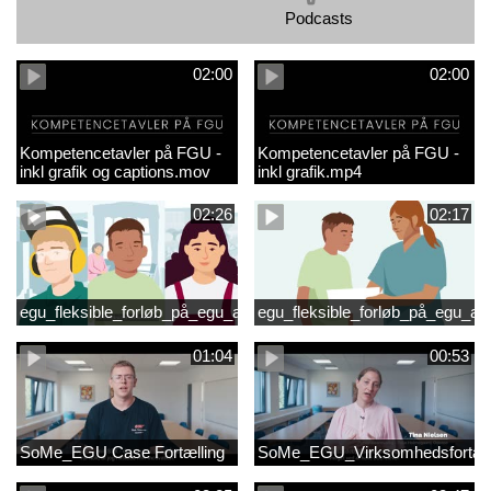
Podcasts
02:00
02:00
Kompetencetavler på FGU -
Kompetencetavler på FGU -
inkl grafik og captions.mov
inkl grafik.mp4
02:26
02:17
egu_fleksible_forløb_på_egu_animationsfilm_2
egu_fleksible_forløb_på_egu_an
01:04
00:53
SoMe_EGU Case Fortælling
SoMe_EGU_Virksomhedsfortæll