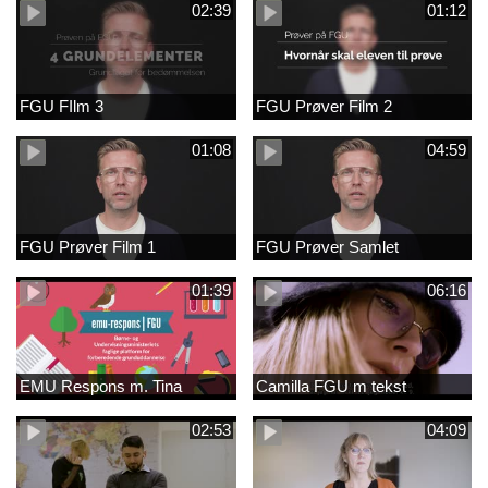
02:39
01:12
FGU FIlm 3
FGU Prøver Film 2
01:08
04:59
FGU Prøver Film 1
FGU Prøver Samlet
01:39
06:16
EMU Respons m. Tina
Camilla FGU m tekst
02:53
04:09