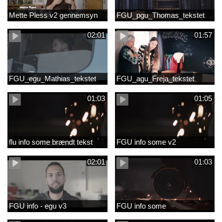
Mette Pless v2 gennemsyn
FGU_pgu_Thomas_tekstet
02:01
01:57
FGU_egu_Mathias_tekstet
FGU_agu_Freja_tekstet
01:03
01:05
flu info some brændt tekst
FGU info some v2
02:01
01:03
FGU info - egu v3
FGU info some