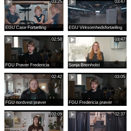
03:25
03:47
EGU Case Fortælling
EGU Virksomhedsfortælling
02:58
03:47
FGU Prøver Fredericia
Sonja Breinholst
02:42
03:05
FGU nordvest prøver
FGU Fredericia prøver
02:09
02:37