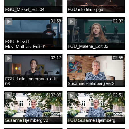
FGU_Mikkel_Edit 04
FGU info film - pgu
01:58
02:33
FGU_Elev til
FGU_Malene_Edit 02
Elev_Mathias_Edit 01
03:17
02:55
FGU_Laila Lagermann_edit
Susanne Hjelmberg ver2
03
03:06
02:51
Susanne Hjelmberg v2
FGU Susanne Hjelmberg