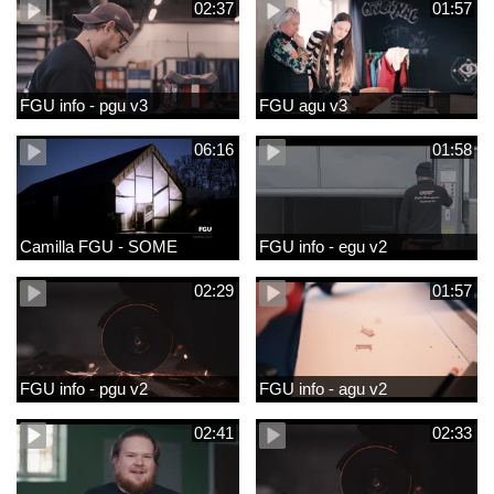
02:37
01:57
FGU info - pgu v3
FGU agu v3
06:16
01:58
Camilla FGU - SOME
FGU info - egu v2
02:29
01:57
FGU info - pgu v2
FGU info - agu v2
02:41
02:33