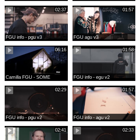
02:37
01:57
FGU info - pgu v3
FGU agu v3
06:16
01:58
Camilla FGU - SOME
FGU info - egu v2
02:29
01:57
FGU info - pgu v2
FGU info - agu v2
02:41
02:33