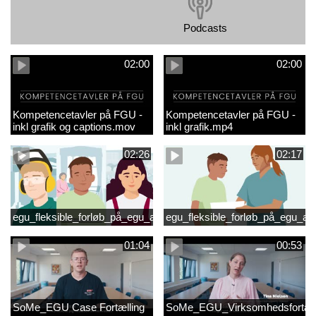
Podcasts
02:00
02:00
Kompetencetavler på FGU -
Kompetencetavler på FGU -
inkl grafik og captions.mov
inkl grafik.mp4
02:26
02:17
egu_fleksible_forløb_på_egu_animationsfilm_2
egu_fleksible_forløb_på_egu_an
01:04
00:53
SoMe_EGU Case Fortælling
SoMe_EGU_Virksomhedsfortæll