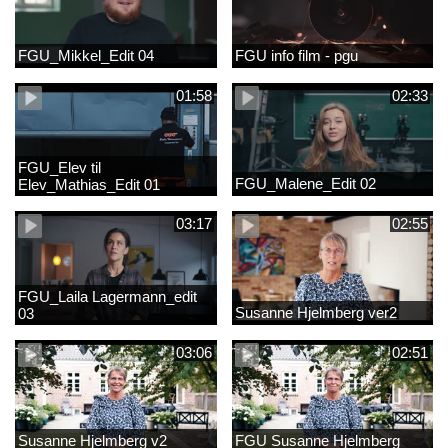
FGU_Mikkel_Edit 04
FGU info film - pgu
01:58
02:33
FGU_Elev til
FGU_Malene_Edit 02
Elev_Mathias_Edit 01
03:17
02:55
FGU_Laila Lagermann_edit
Susanne Hjelmberg ver2
03
03:06
02:51
Susanne Hjelmberg v2
FGU Susanne Hjelmberg