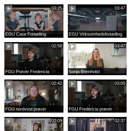
03:25
03:47
EGU Case Fortælling
EGU Virksomhedsfortælling
02:58
03:47
FGU Prøver Fredericia
Sonja Breinholst
02:42
03:05
FGU nordvest prøver
FGU Fredericia prøver
02:09
02:37