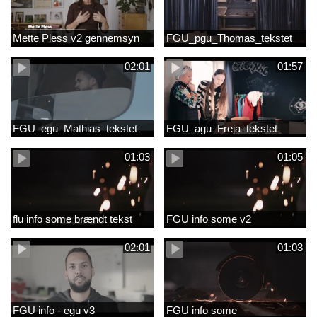
Mette Pless v2 gennemsyn
FGU_pgu_Thomas_tekstet
02:01
01:57
FGU_egu_Mathias_tekstet
FGU_agu_Freja_tekstet
01:03
01:05
flu info some brændt tekst
FGU info some v2
02:01
01:03
FGU info - egu v3
FGU info some