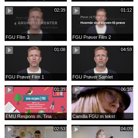
02:39
01:12
FGU FIlm 3
FGU Prøver Film 2
01:08
04:59
FGU Prøver Film 1
FGU Prøver Samlet
01:39
06:16
EMU Respons m. Tina
Camilla FGU m tekst
02:53
04:09