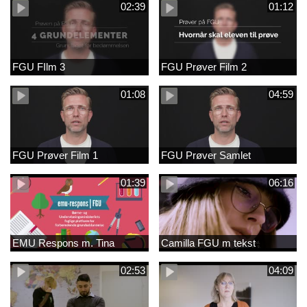
02:39
01:12
FGU FIlm 3
FGU Prøver Film 2
01:08
04:59
FGU Prøver Film 1
FGU Prøver Samlet
01:39
06:16
EMU Respons m. Tina
Camilla FGU m tekst
02:53
04:09