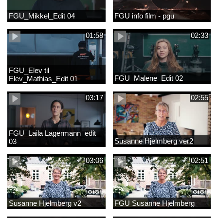
FGU_Mikkel_Edit 04
FGU info film - pgu
01:58
02:33
FGU_Elev til
FGU_Malene_Edit 02
Elev_Mathias_Edit 01
03:17
02:55
FGU_Laila Lagermann_edit
Susanne Hjelmberg ver2
03
03:06
02:51
Susanne Hjelmberg v2
FGU Susanne Hjelmberg