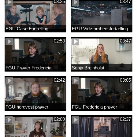
03:25
03:47
EGU Case Fortælling
EGU Virksomhedsfortælling
02:58
03:47
FGU Prøver Fredericia
Sonja Breinholst
02:42
03:05
FGU nordvest prøver
FGU Fredericia prøver
02:09
02:37