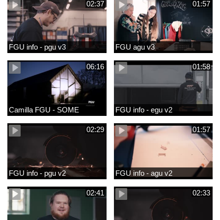
02:37
01:57
FGU info - pgu v3
FGU agu v3
06:16
01:58
Camilla FGU - SOME
FGU info - egu v2
02:29
01:57
FGU info - pgu v2
FGU info - agu v2
02:41
02:33