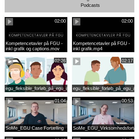
Podcasts
02:00
02:00
Kompetencetavler på FGU -
Kompetencetavler på FGU -
inkl grafik og captions.mov
inkl grafik.mp4
02:26
02:17
egu_fleksible_forløb_på_egu_animationsfilm_2
egu_fleksible_forløb_på_egu_an
01:04
00:53
SoMe_EGU Case Fortælling
SoMe_EGU_Virksomhedsfortæll