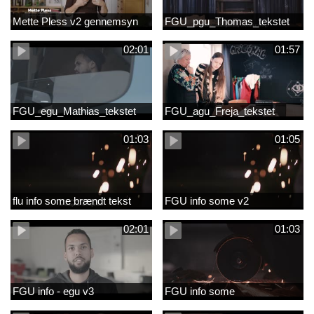
Mette Pless v2 gennemsyn
FGU_pgu_Thomas_tekstet
02:01
01:57
FGU_egu_Mathias_tekstet
FGU_agu_Freja_tekstet
01:03
01:05
flu info some brændt tekst
FGU info some v2
02:01
01:03
FGU info - egu v3
FGU info some