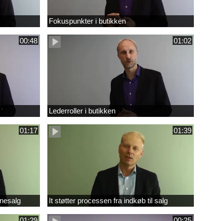
Fokuspunkter i butikken
00:48
01:02
Lederroller i butikken
01:17
01:39
inesalg
It støtter processen fra indkøb til salg
01:29
00:25