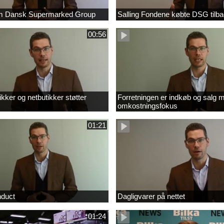
om Dansk Supermarked Group
Salling Fondene købte DSG tilb
00:56
kker og netbutikker støtter
Forretningen er indkøb og salg 
omkostningsfokus
01:21
nduct
Dagligvarer på nettet
01:24