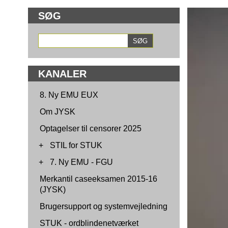
SØG
KANALER
8. Ny EMU EUX
Om JYSK
Optagelser til censorer 2025
+
STIL for STUK
+
7. Ny EMU - FGU
Merkantil caseeksamen 2015-16
(JYSK)
Brugersupport og systemvejledning
STUK - ordblindenetværket