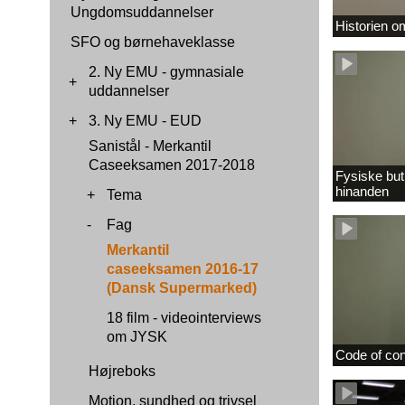
Ungdomsuddannelser
Historien 
SFO og børnehaveklasse
2. Ny EMU - gymnasiale
+
uddannelser
+
3. Ny EMU - EUD
Sanistål - Merkantil
Caseeksamen 2017-2018
Fysiske buti
hinanden
+
Tema
-
Fag
Merkantil
caseeksamen 2016-17
(Dansk Supermarked)
18 film - videointerviews
om JYSK
Code of co
Højreboks
Motion, sundhed og trivsel