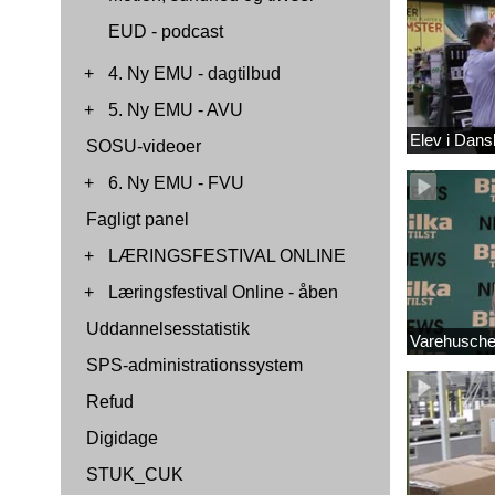
EUD - podcast
+
4. Ny EMU - dagtilbud
+
5. Ny EMU - AVU
Elev i Dan
SOSU-videoer
+
6. Ny EMU - FVU
Fagligt panel
+
LÆRINGSFESTIVAL ONLINE
+
Læringsfestival Online - åben
Uddannelsesstatistik
Varehuschef
SPS-administrationssystem
Refud
Digidage
STUK_CUK