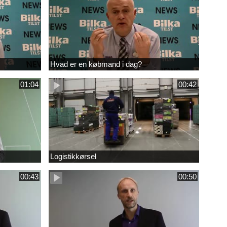
Hvad er en købmand i dag?
01:04
00:42
Logistikkørsel
00:43
00:50