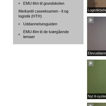
+
EMU-film til grundskolen
Logistikbeh
Merkantil caseeksamen - It og
logistik (HTH)
+
Uddannelsesguiden
EMU-film til de tværgående
+
temaer
Elevuddann
Nyt it-syste