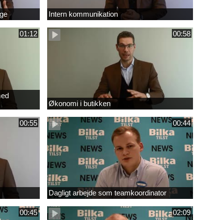
age
Intern kommunikation
01:12
00:58
med
Økonomi i butikken
00:55
00:44
Dagligt arbejde som teamkoordinator
00:45
02:09