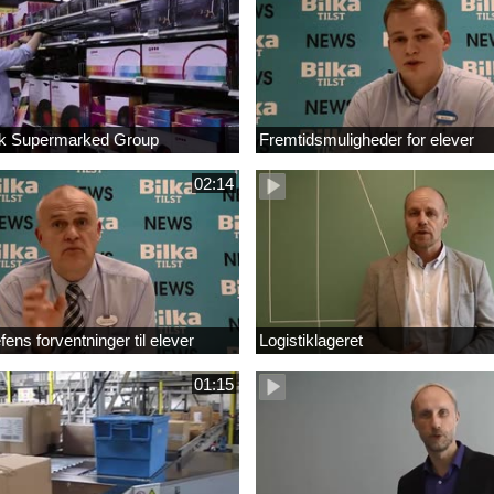
sk Supermarked Group
Fremtidsmuligheder for elever
02:14
ens forventninger til elever
Logistiklageret
01:15