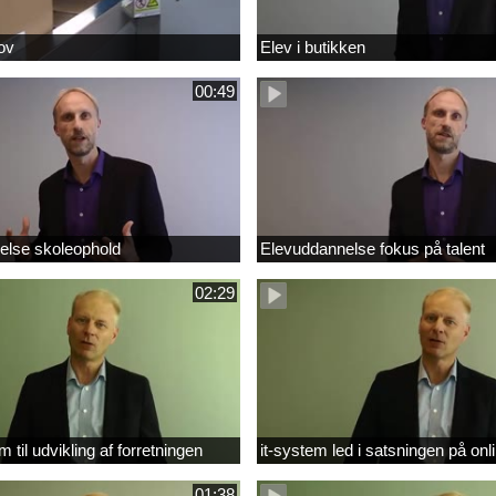
ov
Elev i butikken
00:49
else skoleophold
Elevuddannelse fokus på talent
02:29
m til udvikling af forretningen
it-system led i satsningen på onl
01:38