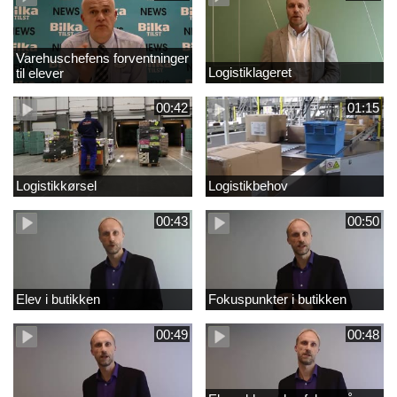
Varehuschefens forventninger
Logistiklageret
til elever
00:42
01:15
Logistikkørsel
Logistikbehov
00:43
00:50
Elev i butikken
Fokuspunkter i butikken
00:49
00:48