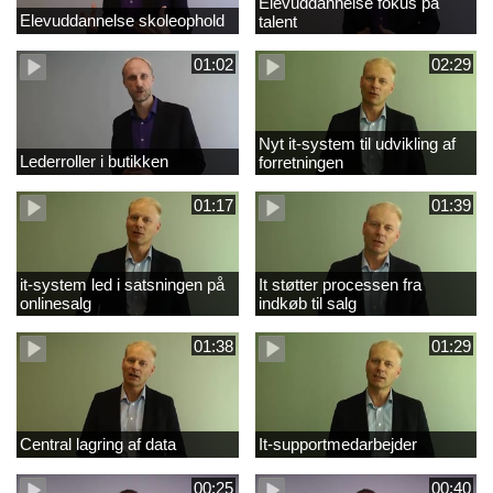
Elevuddannelse fokus på
Elevuddannelse skoleophold
talent
01:02
02:29
Nyt it-system til udvikling af
Lederroller i butikken
forretningen
01:17
01:39
it-system led i satsningen på
It støtter processen fra
onlinesalg
indkøb til salg
01:38
01:29
Central lagring af data
It-supportmedarbejder
00:25
00:40