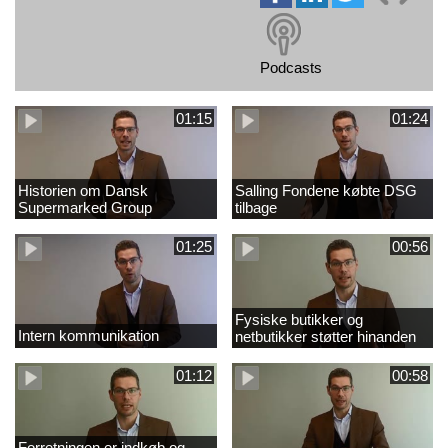
Podcasts
01:15
01:24
Historien om Dansk
Salling Fondene købte DSG
Supermarked Group
tilbage
01:25
00:56
Fysiske butikker og
Intern kommunikation
netbutikker støtter hinanden
01:12
00:58
Forretningen er indkøb og