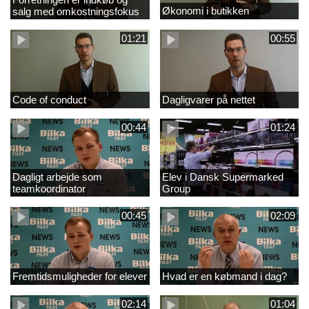
Økonomi i butikken
salg med omkostningsfokus
01:21
00:55
Code of conduct
Dagligvarer på nettet
00:44
01:24
Dagligt arbejde som
Elev i Dansk Supermarked
teamkoordinator
Group
00:45
02:09
Fremtidsmuligheder for elever
Hvad er en købmand i dag?
02:14
01:04