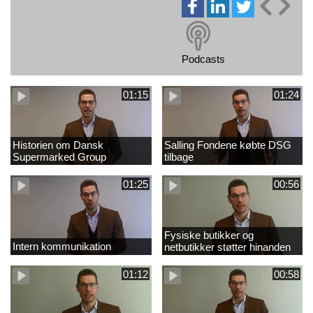
Podcasts
01:15
01:24
Historien om Dansk
Salling Fondene købte DSG
Supermarked Group
tilbage
01:25
00:56
Fysiske butikker og
Intern kommunikation
netbutikker støtter hinanden
01:12
00:58