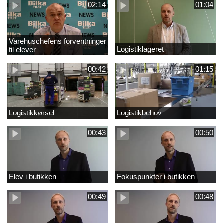
02:14
01:04
Varehuschefens forventninger
Logistiklageret
til elever
00:42
01:15
Logistikkørsel
Logistikbehov
00:43
00:50
Elev i butikken
Fokuspunkter i butikken
00:49
00:48