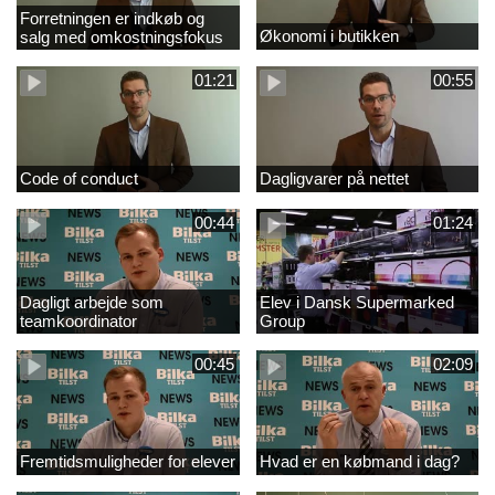
Forretningen er indkøb og
Økonomi i butikken
salg med omkostningsfokus
01:21
00:55
Code of conduct
Dagligvarer på nettet
00:44
01:24
Dagligt arbejde som
Elev i Dansk Supermarked
teamkoordinator
Group
00:45
02:09
Fremtidsmuligheder for elever
Hvad er en købmand i dag?