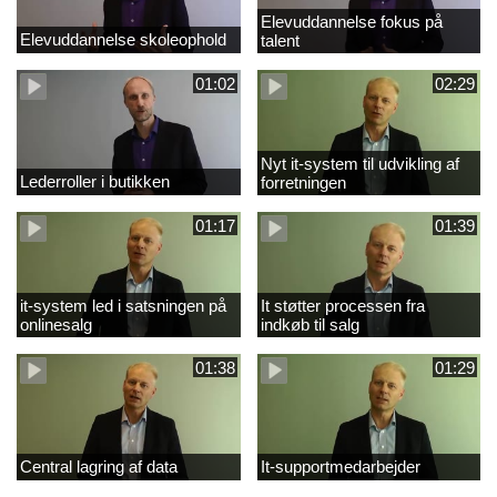
Elevuddannelse fokus på
Elevuddannelse skoleophold
talent
01:02
02:29
Nyt it-system til udvikling af
Lederroller i butikken
forretningen
01:17
01:39
it-system led i satsningen på
It støtter processen fra
onlinesalg
indkøb til salg
01:38
01:29
Central lagring af data
It-supportmedarbejder