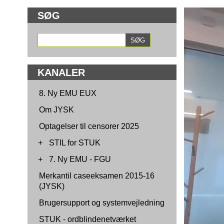
SØG
KANALER
8. Ny EMU EUX
Om JYSK
Optagelser til censorer 2025
+
STIL for STUK
+
7. Ny EMU - FGU
Merkantil caseeksamen 2015-16
(JYSK)
Brugersupport og systemvejledning
STUK - ordblindenetværket