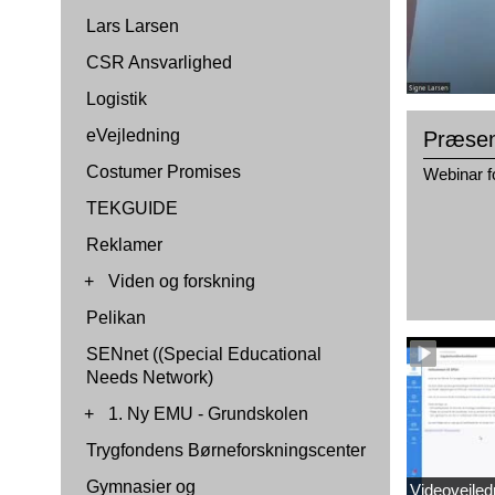
Lars Larsen
CSR Ansvarlighed
Logistik
eVejledning
Præsen
Costumer Promises
Webinar 
TEKGUIDE
Reklamer
+
Viden og forskning
Pelikan
SENnet ((Special Educational
Needs Network)
+
1. Ny EMU - Grundskolen
Trygfondens Børneforskningscenter
Gymnasier og
Videovejled