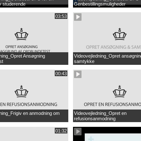
ev studerende
Genbestillingsmuligheder
03:53
dning_Opret Ansøgning
Videovejledning_Opret ansøgnin
st
samtykke
00:43
dning_Frigiv en anmodning om
Videovejledning_Opret en
refusionsanmodning
01:32