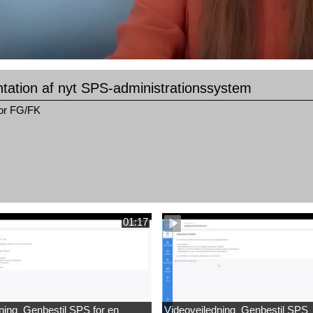
tation af nyt SPS-administrationssystem
for FG/FK
01:17
ning_Genbestil SPS for en
Videovejledning_Genbestil SPS