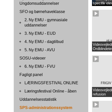
specifik el
Ungdomsuddannelser
SFO og børnehaveklasse
2. Ny EMU - gymnasiale
+
uddannelser
+
3. Ny EMU - EUD
+
4. Ny EMU - dagtilbud
Videovejle
Ordblindete
+
5. Ny EMU - AVU
SOSU-videoer
+
6. Ny EMU - FVU
Fagligt panel
+
LÆRINGSFESTIVAL ONLINE
Videovejle
+
Læringsfestival Online - åben
refusion
Uddannelsesstatistik
SPS-administrationssystem