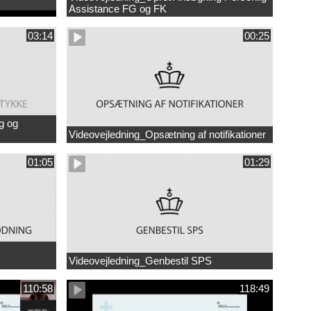
Assistance FG og FK
03:14
00:25
g og
Videovejledning_Opsætning af notifikationer
01:05
01:29
Videovejledning_Genbestil SPS
110:58
118:49