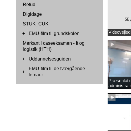
Refud
Digidage
STUK_CUK
Videovejled
+
EMU-film til grundskolen
Merkantil caseeksamen - It og
logistik (HTH)
+
Uddannelsesguiden
EMU-film til de tværgående
+
temaer
Præsentatio
administra