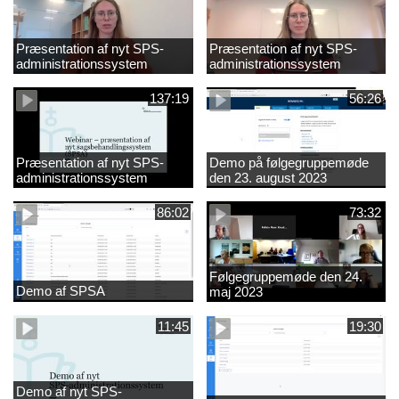
Præsentation af nyt SPS-
Præsentation af nyt SPS-
administrationssystem
administrationssystem
137:19
56:26
Præsentation af nyt SPS-
Demo på følgegruppemøde
administrationssystem
den 23. august 2023
86:02
73:32
Følgegruppemøde den 24.
Demo af SPSA
maj 2023
11:45
19:30
Demo af nyt SPS-