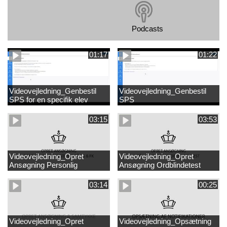
Podcasts
01:17
01:22
Videovejledning_Genbestil
Videovejledning_Genbestil
SPS for en specifik elev
SPS
studerende
Genbestillingsmuligheder
03:15
03:53
Videovejledning_Opret
Videovejledning_Opret
Ansøgning Personlig
Ansøgning Ordblindetest
Assistance FG og FK
03:14
00:25
Videovejledning_Opret
Videovejledning_Opsætning