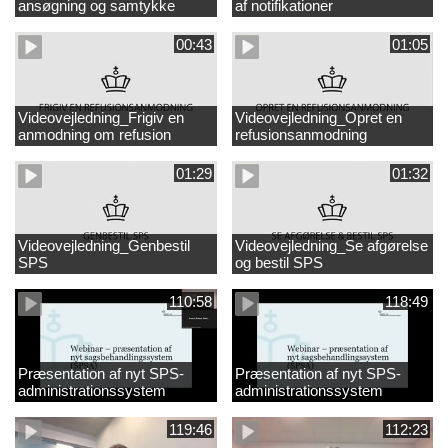
ansøgning og samtykke
af notifikationer
00:43
01:05
Videovejledning_Frigiv en
Videovejledning_Opret en
anmodning om refusion
refusionsanmodning
01:29
01:32
Videovejledning_Genbestil
Videovejledning_Se afgørelse
SPS
og bestil SPS
110:58
118:49
Præsentation af nyt SPS-
Præsentation af nyt SPS-
administrationssystem
administrationssystem
119:46
112:23