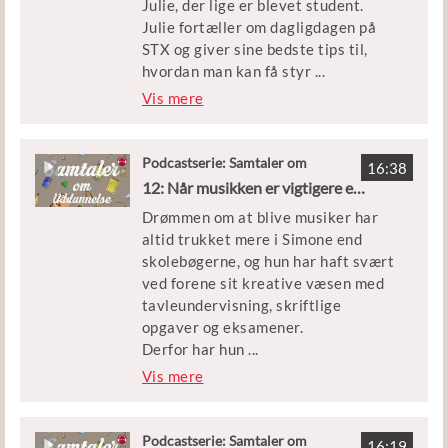
Julie, der lige er blevet student.
Ditbarnsfremtid.
Julie fortæller om dagligdagen på
STX og giver sine bedste tips til,
hvordan man kan få styr
...
på lektierne, så man kan holde fri
Vis mere
uden dårlig samvittighed.
Inden Julie startede på gymnasiet,
Podcastserie: Samtaler om
16:38
Uddannelse
legede hun med tanken om at blive
12: Når musikken er vigtigere end bøger
pædagog, psykolog eller lærer, men
Drømmen om at blive musiker har
de tre år på STX fik sporet Julie ind
altid trukket mere i Simone end
på, at hun som anklager kunne
skolebøgerne, og hun har haft svært
komme til at arbejde for, at alle får
ved forene sit kreative væsen med
en fair behandling. Og derfor er Julie
tavleundervisning, skriftlige
lige startet på jurastudiet.
opgaver og eksamener.
Derfor har hun
...
Julie er i studiet med Tim Nelson,
ikke taget den lige vej gennem
Vis mere
der er tovholder for Uddannelse og
uddannelsessystemet. Simone
Job ved Ungdomscenter Horsens.
startede på STX, men droppede ud
og holdt et sabbatår. Året efter
Podcastserie: Samtaler om
16:19