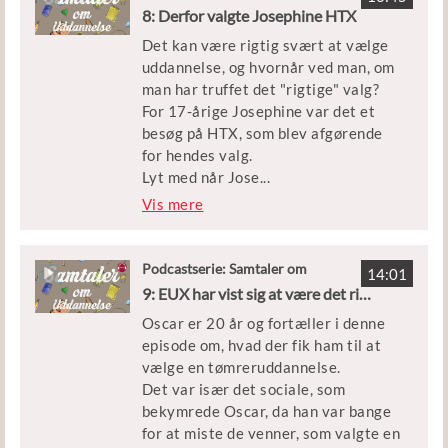
Uddannelse
og hør, hvordan det var for Nada at
8: Derfor valgte Josephine HTX
de er gode til i stedet for at kritisere
gå på et handelsgymnasium. Hun
dem.
Det kan være rigtig svært at vælge
giver også gode råd til de unge, der
Lyt med og hør Jamils personlige
uddannelse, og hvornår ved man, om
snart skal starte - eller allerede går
fortælling – og få indspark til
man har truffet det "rigtige" valg?
på en ungdomsuddannelse.
hvordan vi, du og jeg kan snakke med
For 17-årige Josephine var det et
Uddannelsesvejleder Karina
vores børn, når de har det svært
besøg på HTX, som blev afgørende
Meinecke er i studiet med Nada.
eller måske har mistet troen på, at
for hendes valg.
de dur.
Lyt med når Jose
...
phine fortæller om sit
Vis mere
uddannelsesvalg, og hvordan det er
at gå på HTX. Hun kommer også ind
på, hvordan hun jonglerer fritid,
Podcastserie: Samtaler om
14:01
Uddannelse
uddannelse og frivilligt arbejde i
9: EUX har vist sig at være det rigtige for Oscar
Horsens, hvor hun bor.
Oscar er 20 år og fortæller i denne
episode om, hvad der fik ham til at
Josephine er i studiet med Tim
vælge en tømreruddannelse.
Nelson, der er tovholder for
Det var især det sociale, som
Uddannelse og Job ved
bekymrede Oscar, da han var bange
Ungdomscenter Horsens. Du kan
for at miste de venner, som valgte en
finde andre episoder af Samtaler om