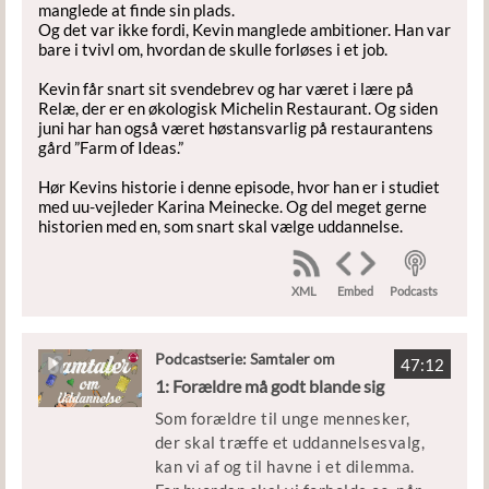
manglede at finde sin plads.
Og det var ikke fordi, Kevin manglede ambitioner. Han var
bare i tvivl om, hvordan de skulle forløses i et job.
Kevin får snart sit svendebrev og har været i lære på
Relæ, der er en økologisk Michelin Restaurant. Og siden
juni har han også været høstansvarlig på restaurantens
gård ”Farm of Ideas.”
Hør Kevins historie i denne episode, hvor han er i studiet
med uu-vejleder Karina Meinecke. Og del meget gerne
historien med en, som snart skal vælge uddannelse.
XML
Podcasts
Embed
Podcastserie: Samtaler om
47:12
Uddannelse
1: Forældre må godt blande sig
Som forældre til unge mennesker,
der skal træffe et uddannelsesvalg,
kan vi af og til havne i et dilemma.