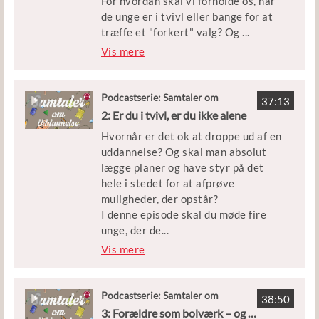
For hvordan skal vi forholde os, når
de unge er i tvivl eller bange for at
træffe et "forkert" valg? Og
...
hvad gør vi, når de unge kommer med
Vis mere
forslag, som vi ikke forstår eller har
svært ved at anerkende?
Podcastserie: Samtaler om
37:13
Uddannelse
I denne episode taler vi med
2: Er du i tvivl, er du ikke alene
professor i karrierevejledning Rie
Hvornår er det ok at droppe ud af en
Thomsen og uddannelsesvejleder og
uddannelse? Og skal man absolut
formand for Danmarks
lægge planer og have styr på det
Vejlederforening Karina Meinecke.
hele i stedet for at afprøve
muligheder, der opstår?
Rie Thomsen er både mor og
I denne episode skal du møde fire
professor. Og hun træder ud og ind af
unge, der de
...
begge roller, når hun fortæller om,
ler deres personlige historier for at
Vis mere
hvordan hun selv forsøger at holde
inspirere andre unge - og især dem
fast i åbenheden og være
som skal til at vælge
anerkendende som mor i forhold til
ungdomsuddannelse.
Podcastserie: Samtaler om
sine egne børns overvejelser om
38:50
Uddannelse
3: Forældre som bolværk – og modige rollemodeller
uddannelse eller job.