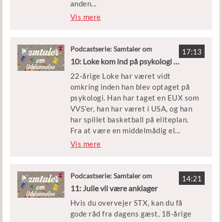
anden
...
Uddannelse i din podcastapp eller
uddannelsesvej. Heldigvis har det
Vis mere
her på siden.
været nemt for ham at holde fast i de
gamle venner, som også inviterer
Oscar med til gymnasiefesterne.
Podcastserie: Samtaler om
17:13
Uddannelse
10: Loke kom ind på psykologi med en VVS-uddannelse
Oscar har sin mor med i studiet, da
22-årige Loke har været vidt
hun har taget aktiv del i Oscars
omkring inden han blev optaget på
uddannelsesrejse – og har flere gode
psykologi. Han har taget en EUX som
råd til de unges forældre.
VVS’er, han har været i USA, og han
De to bliver interviewet af Yrsa
har spillet basketball på eliteplan.
Høyer, som er uddannelsesvejleder
Fra at være en middelmådig el
...
for UU Kolding
ev, knækkede Loke pludselig koden
Vis mere
til, hvordan han kunne blive bedre til
at studere og lære det han skulle. De
gode råd deler han ud af her i
Podcastserie: Samtaler om
14:21
Uddannelse
podcasten.
11: Julie vil være anklager
Hvis du overvejer STX, kan du få
Loke er i studiet med Kira Gilling
gode råd fra dagens gæst, 18-årige
Hansen, der er projektleder for