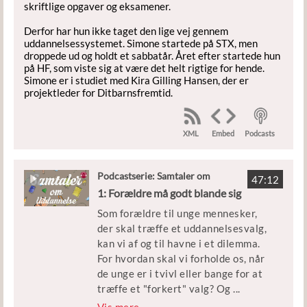
skriftlige opgaver og eksamener.
Derfor har hun ikke taget den lige vej gennem
uddannelsessystemet. Simone startede på STX, men
droppede ud og holdt et sabbatår. Året efter startede hun
på HF, som viste sig at være det helt rigtige for hende.
Simone er i studiet med Kira Gilling Hansen, der er
projektleder for Ditbarnsfremtid.
XML
Podcasts
Embed
Podcastserie: Samtaler om
47:12
Uddannelse
1: Forældre må godt blande sig
Som forældre til unge mennesker,
der skal træffe et uddannelsesvalg,
kan vi af og til havne i et dilemma.
For hvordan skal vi forholde os, når
de unge er i tvivl eller bange for at
træffe et "forkert" valg? Og
...
hvad gør vi, når de unge kommer med