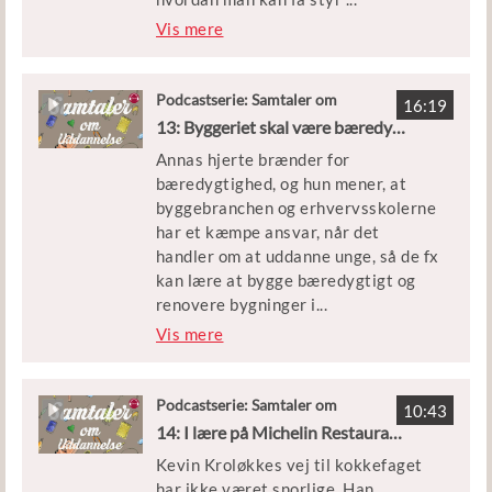
på lektierne, så man kan holde fri
Vis mere
uden dårlig samvittighed.
Inden Julie startede på gymnasiet,
Podcastserie: Samtaler om
16:19
Uddannelse
legede hun med tanken om at blive
13: Byggeriet skal være bæredygtigt
pædagog, psykolog eller lærer, men
Annas hjerte brænder for
de tre år på STX fik sporet Julie ind
bæredygtighed, og hun mener, at
på, at hun som anklager kunne
byggebranchen og erhvervsskolerne
komme til at arbejde for, at alle får
har et kæmpe ansvar, når det
en fair behandling. Og derfor er Julie
handler om at uddanne unge, så de fx
lige startet på jurastudiet.
kan lære at bygge bæredygtigt og
renovere bygninger i
...
Julie er i studiet med Tim Nelson,
stedet for kun at bygge nyt.
Vis mere
der er tovholder for Uddannelse og
Job ved Ungdomscenter Horsens.
Anna er bygningskonstruktør-
studerende og udlært møbelsnedker,
Podcastserie: Samtaler om
10:43
Uddannelse
men hun er startet et helt andet
14: I lære på Michelin Restaurant - og høstansvarlig
sted. Hun gik nemlig på gymnasiet
Kevin Kroløkkes vej til kokkefaget
og troede, at hun skulle være
har ikke været snorlige. Han