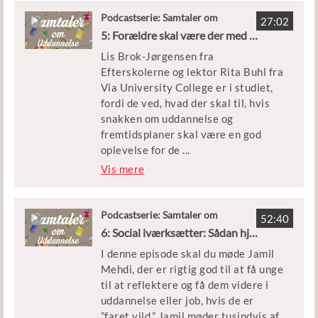
Rita Buhl fra Via University College
og stor viden om bæredygtigt
Podcastserie: Samtaler om
27:02
og Lis Brok-Jørgensen fra
Uddannelse
byggeri. Gustav og Anna ved mere
5: Forældre skal være der med nærvær og kærlighed
Efterskolerne
om byggeri end de fleste på deres
Lis Brok-Jørgensen fra
alder, men de er ikke stolte af det
Efterskolerne og lektor Rita Buhl fra
klimaaftryk, byggebranchen
Via University College er i studiet,
efterlader. Samtidig er de meget
fordi de ved, hvad der skal til, hvis
enige om, at det også er dem, som
snakken om uddannelse og
skal gøre noget ved det.
fremtidsplaner skal være en god
oplevelse for de
...
Som en lille bonus kommer Gustav
unge.
Vis mere
og Mads med flere gode tips til, hvad
de unge skal gøre, når de er på jagt
Pulsen og skuldrene skal ned, og så
efter en læreplads.
skal vi i gang med de mere
Podcastserie: Samtaler om
52:40
Uddannelse
dybsindige og filosofiske samtaler
6: Social iværksætter: Sådan hjælper jeg unge, der har det svært
Vi har også ringet til Lars Michael
med vores børn, hvor der er fokus på
Madsen fra Tradium, fordi han er
I denne episode skal du møde Jamil
det gode liv - og hvad der er vigtigt i
direktør på en Verdensmålsskole.
Mehdi, der er rigtig god til at få unge
livet.
Han mener, at skolerne har et
til at reflektere og få dem videre i
kæmpe ansvar for at klæde de unge
uddannelse eller job, hvis de er
Der skal ikke så meget retning og
på, så de kan blive en del af den
”faret vild.” Jamil møder tusindvis af