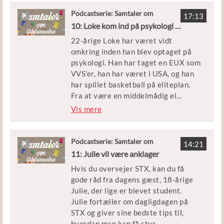
gamle venner, som også inviterer
Oscar med til gymnasiefesterne.
Podcastserie: Samtaler om
17:13
Uddannelse
10: Loke kom ind på psykologi med en VVS-uddannelse
Oscar har sin mor med i studiet, da
22-årige Loke har været vidt
hun har taget aktiv del i Oscars
omkring inden han blev optaget på
uddannelsesrejse – og har flere gode
psykologi. Han har taget en EUX som
råd til de unges forældre.
VVS’er, han har været i USA, og han
De to bliver interviewet af Yrsa
har spillet basketball på eliteplan.
Høyer, som er uddannelsesvejleder
Fra at være en middelmådig el
...
for UU Kolding
ev, knækkede Loke pludselig koden
Vis mere
til, hvordan han kunne blive bedre til
at studere og lære det han skulle. De
gode råd deler han ud af her i
Podcastserie: Samtaler om
14:21
Uddannelse
podcasten.
11: Julie vil være anklager
Hvis du overvejer STX, kan du få
Loke er i studiet med Kira Gilling
gode råd fra dagens gæst, 18-årige
Hansen, der er projektleder for
Julie, der lige er blevet student.
Ditbarnsfremtid.
Julie fortæller om dagligdagen på
STX og giver sine bedste tips til,
hvordan man kan få styr
...