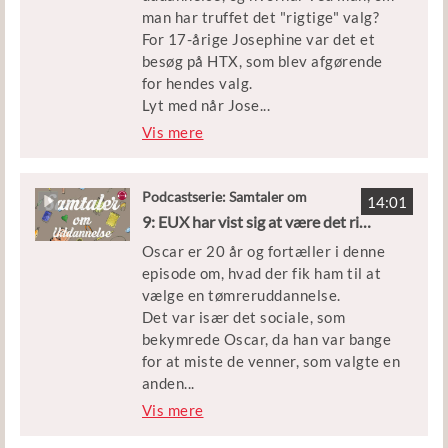
snart skal starte - eller allerede går
fortælling – og få indspark til
man har truffet det "rigtige" valg?
på en ungdomsuddannelse.
hvordan vi, du og jeg kan snakke med
For 17-årige Josephine var det et
Uddannelsesvejleder Karina
vores børn, når de har det svært
besøg på HTX, som blev afgørende
Meinecke er i studiet med Nada.
eller måske har mistet troen på, at
for hendes valg.
de dur.
Lyt med når Jose
...
phine fortæller om sit
Vis mere
uddannelsesvalg, og hvordan det er
at gå på HTX. Hun kommer også ind
på, hvordan hun jonglerer fritid,
Podcastserie: Samtaler om
14:01
Uddannelse
uddannelse og frivilligt arbejde i
9: EUX har vist sig at være det rigtige for Oscar
Horsens, hvor hun bor.
Oscar er 20 år og fortæller i denne
episode om, hvad der fik ham til at
Josephine er i studiet med Tim
vælge en tømreruddannelse.
Nelson, der er tovholder for
Det var især det sociale, som
Uddannelse og Job ved
bekymrede Oscar, da han var bange
Ungdomscenter Horsens. Du kan
for at miste de venner, som valgte en
finde andre episoder af Samtaler om
anden
...
Uddannelse i din podcastapp eller
uddannelsesvej. Heldigvis har det
Vis mere
her på siden.
været nemt for ham at holde fast i de