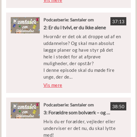
Vis mere
forslag, som vi ikke forstår eller har
svært ved at anerkende?
Podcastserie: Samtaler om
37:13
Uddannelse
I denne episode taler vi med
2: Er du i tvivl, er du ikke alene
professor i karrierevejledning Rie
Hvornår er det ok at droppe ud af en
Thomsen og uddannelsesvejleder og
uddannelse? Og skal man absolut
formand for Danmarks
lægge planer og have styr på det
Vejlederforening Karina Meinecke.
hele i stedet for at afprøve
muligheder, der opstår?
Rie Thomsen er både mor og
I denne episode skal du møde fire
professor. Og hun træder ud og ind af
unge, der de
...
begge roller, når hun fortæller om,
ler deres personlige historier for at
Vis mere
hvordan hun selv forsøger at holde
inspirere andre unge - og især dem
fast i åbenheden og være
som skal til at vælge
anerkendende som mor i forhold til
ungdomsuddannelse.
Podcastserie: Samtaler om
sine egne børns overvejelser om
38:50
Uddannelse
3: Forældre som bolværk – og modige rollemodeller
uddannelse eller job.
Kathrine ville egentlig være
Hvis du er forælder, vejleder eller
politibetjent, men var ikke høj nok.
Karina Meinecke deler sine
underviser er det nu, du skal lytte
Nicklas ville være bankmand - og nu
erfaringer som uddannelsesvejleder
med!