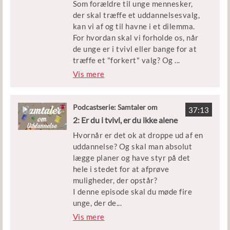
Som forældre til unge mennesker,
der skal træffe et uddannelsesvalg,
kan vi af og til havne i et dilemma.
For hvordan skal vi forholde os, når
de unge er i tvivl eller bange for at
træffe et "forkert" valg? Og
...
hvad gør vi, når de unge kommer med
Vis mere
forslag, som vi ikke forstår eller har
svært ved at anerkende?
Podcastserie: Samtaler om
37:13
Uddannelse
I denne episode taler vi med
2: Er du i tvivl, er du ikke alene
professor i karrierevejledning Rie
Hvornår er det ok at droppe ud af en
Thomsen og uddannelsesvejleder og
uddannelse? Og skal man absolut
formand for Danmarks
lægge planer og have styr på det
Vejlederforening Karina Meinecke.
hele i stedet for at afprøve
muligheder, der opstår?
Rie Thomsen er både mor og
I denne episode skal du møde fire
professor. Og hun træder ud og ind af
unge, der de
...
begge roller, når hun fortæller om,
ler deres personlige historier for at
Vis mere
hvordan hun selv forsøger at holde
inspirere andre unge - og især dem
fast i åbenheden og være