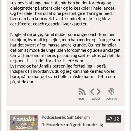
tusindvis af unge hvert år, når han holder foredrag og
dialogmøder på efterskoler og folkeskoler i hele landet.
Og her deler han ud af sine personlige erfaringer med,
hvordan han kom væk fra et kriminelt miljø – og blev
certificeret coach og social iværksætter.
Nogle af de unge, Jamil møder som ungecoach, kommer
fra hjem, hvor alting sejler, men han møder også unge som
har det svært af en masse andre grunde. Og her handler
det om at møde de unge uden fordomme og uden anklager.
Om at finde ind til deres passion og sætte fokus på det, de
er gode til i stedet for at kritisere dem.
Lyt med og hør Jamils personlige fortælling – og få
indspark til hvordan vi, du og jeg kan snakke med vores
børn, når de har det svært eller måske har mistet troen
på, at de dur.
XML
Podcasts
Embed
Podcastserie: Samtaler om
47:12
Uddannelse
1: Forældre må godt blande sig