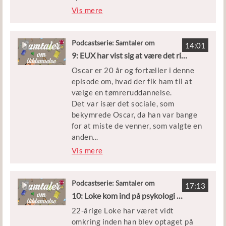
kærlighed – og at de skal lytte til de
phine fortæller om sit
Vis mere
unge.
uddannelsesvalg, og hvordan det er
at gå på HTX. Hun kommer også ind
på, hvordan hun jonglerer fritid,
Podcastserie: Samtaler om
14:01
Uddannelse
uddannelse og frivilligt arbejde i
9: EUX har vist sig at være det rigtige for Oscar
Horsens, hvor hun bor.
Oscar er 20 år og fortæller i denne
episode om, hvad der fik ham til at
Josephine er i studiet med Tim
vælge en tømreruddannelse.
Nelson, der er tovholder for
Det var især det sociale, som
Uddannelse og Job ved
bekymrede Oscar, da han var bange
Ungdomscenter Horsens. Du kan
for at miste de venner, som valgte en
finde andre episoder af Samtaler om
anden
...
Uddannelse i din podcastapp eller
uddannelsesvej. Heldigvis har det
Vis mere
her på siden.
været nemt for ham at holde fast i de
gamle venner, som også inviterer
Oscar med til gymnasiefesterne.
Podcastserie: Samtaler om
17:13
Uddannelse
10: Loke kom ind på psykologi med en VVS-uddannelse
Oscar har sin mor med i studiet, da
22-årige Loke har været vidt
hun har taget aktiv del i Oscars
omkring inden han blev optaget på
uddannelsesrejse – og har flere gode