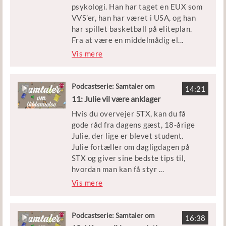
psykologi. Han har taget en EUX som
råd til de unges forældre.
VVS’er, han har været i USA, og han
De to bliver interviewet af Yrsa
har spillet basketball på eliteplan.
Høyer, som er uddannelsesvejleder
Fra at være en middelmådig el
...
for UU Kolding
ev, knækkede Loke pludselig koden
Vis mere
til, hvordan han kunne blive bedre til
at studere og lære det han skulle. De
gode råd deler han ud af her i
Podcastserie: Samtaler om
14:21
Uddannelse
podcasten.
11: Julie vil være anklager
Hvis du overvejer STX, kan du få
Loke er i studiet med Kira Gilling
gode råd fra dagens gæst, 18-årige
Hansen, der er projektleder for
Julie, der lige er blevet student.
Ditbarnsfremtid.
Julie fortæller om dagligdagen på
STX og giver sine bedste tips til,
hvordan man kan få styr
...
på lektierne, så man kan holde fri
Vis mere
uden dårlig samvittighed.
Inden Julie startede på gymnasiet,
Podcastserie: Samtaler om
16:38
Uddannelse
legede hun med tanken om at blive