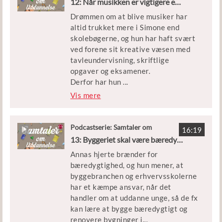
12: Når musikken er vigtigere end bøger
pædagog, psykolog eller lærer, men
Drømmen om at blive musiker har
de tre år på STX fik sporet Julie ind
altid trukket mere i Simone end
på, at hun som anklager kunne
skolebøgerne, og hun har haft svært
komme til at arbejde for, at alle får
ved forene sit kreative væsen med
en fair behandling. Og derfor er Julie
tavleundervisning, skriftlige
lige startet på jurastudiet.
opgaver og eksamener.
Derfor har hun
...
Julie er i studiet med Tim Nelson,
ikke taget den lige vej gennem
Vis mere
der er tovholder for Uddannelse og
uddannelsessystemet. Simone
Job ved Ungdomscenter Horsens.
startede på STX, men droppede ud
og holdt et sabbatår. Året efter
Podcastserie: Samtaler om
16:19
Uddannelse
startede hun på HF, som viste sig at
13: Byggeriet skal være bæredygtigt
være det helt rigtige for hende.
Annas hjerte brænder for
Simone er i studiet med Kira Gilling
bæredygtighed, og hun mener, at
Hansen, der er projektleder for
byggebranchen og erhvervsskolerne
Ditbarnsfremtid.
har et kæmpe ansvar, når det
handler om at uddanne unge, så de fx
kan lære at bygge bæredygtigt og
renovere bygninger i
...