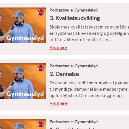
skole?
Podcastserie: Gymnasielyd
Gæsterne i dag er Henrik Nevers, rekt
3. Kvalitetsudvikling
ph.d. og lektor ved Uddannelsesvidenska
Skolernes kvalitetssystem er en måde a
ledelse og reformimplementering på de
en systematisk evaluering og opfølgnin
at få etableret et kvalitetssy
...
stem, der er omfattende nok til at syst
Vis mere
fokuseret, så man ikke ender med et fo
føle sig anfægtet af det, der kan ses so
man et meningsfuldt og effektivt kvali
Podcastserie: Gymnasielyd
2. Dannelse
Gæsterne i dag er Christian Moldt, kva
To dannelsestraditioner mødes i gymnas
Susan Mose, rektor på Skt. Knuds Gym
til myndige, demokratiske medborgere. 
og fordybelse. Den anden lægger op
...
til at eleverne skal arbejde problemori
Vis mere
såsom klima, migration og demokrati.
Gæsterne i dag er Birgitte Vedersø, f
Podcastserie: Gymnasielyd
Gymnasium, og Alexander Christian von 