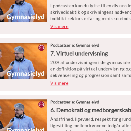
I podcasten kan du lytte til en diskuss
skrivedidaktik og skrivningens nødvend
indblik i rektors erfaring med skoleind
, der styrker elevernes skriftlige kompe
Vis mere
noget fælles.
Mette Trangbæk er rektor på Greve Gym
Podcastserie: Gymnasielyd
didaktik på SDU og primus motor i en l
7. Virtuel undervisning
skri-veudvikling i gymnasiet
20% af undervisningen i de gymnasiale 
en definition på virtuel undervisning 
sekvensering og progression samt sam
jde i faggrupper.
Vis mere
Christian Dalsgaard er lektor ved Cente
Kommunikation og Kultur på Medievide
Podcastserie: Gymnasielyd
rektor på Borupgaard Gymnasium og 
6. Demokrati og medborgerska
Birgitte Rasmussen fra Det Åbne Gymnas
Åndsfrihed, ligeværd, respekt for gru
at kvalificere brugen af virtuel under
ligestilling mellem kønnene indgår alle