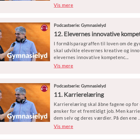
e? Hvilke former for støtte giver det b
Vis mere
professionalisere deres SPS-arbejde.
Podcastserie: Gymnasielyd
12. Elevernes innovative kompe
I formålsparagraffen til loven om de g
skal udvikle elevernes kreative og inno
elevernes innovative kompetenc
...
er, at der i fagene og de faglige samsp
Vis mere
til at anvende faglig viden og faglige 
Men hvad er innovative kompetencer, hv
man undervise i det i gymnasiet?
Podcastserie: Gymnasielyd
11. Karrierelæring
Michael Paulsen er lektor i pædagogik 
Karrierelæring skal åbne fagene op for
om innovation i gymnasiet. Morten Win
ønsker for et fremtidigt job. Men karri
skriver Ph.d. om didaktik og digital lær
dem selv og deres værdier. På den ene
.
gymnasiet.
side gør karrierelæringsperspektivet 
Vis mere
uddannelsessystemet og opfordrer i sted
rummer karriereperspektivet også en po