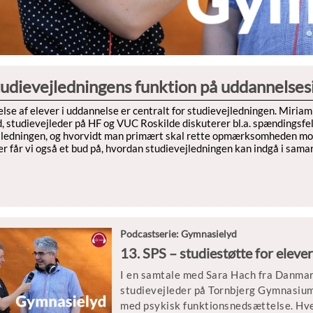
tudievejledningens funktion på uddannelses
lse af elever i uddannelse er centralt for studievejledningen. Miriam
, studievejleder på HF og VUC Roskilde diskuterer bl.a. spændingsfel
jledningen, og hvorvidt man primært skal rette opmærksomheden mod d
 får vi også et bud på, hvordan studievejledningen kan indgå i samar
Podcastserie: Gymnasielyd
13. SPS – studiestøtte for elev
I en samtale med Sara Hach fra Danmark
studievejleder på Tornbjerg Gymnasium b
med psykisk funktionsnedsættelse. Hv