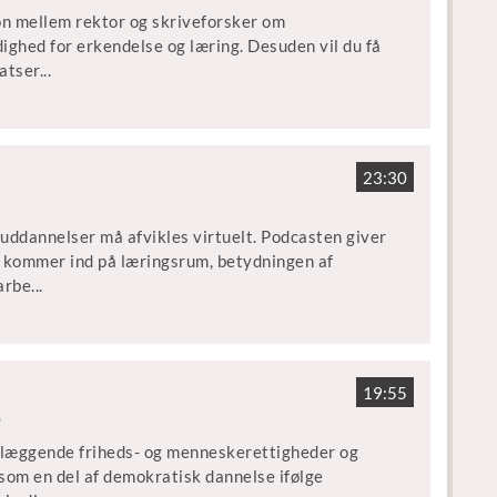
ion mellem rektor og skriveforsker om
ighed for erkendelse og læring. Desuden vil du få
satser
...
tencer. Det handler om at gøre det individuelle til
nasium, Ellen Krogh er professor i danskfagets
23:30
ang række forskningsprojekter om skriftlighed og
uddannelser må afvikles virtuelt. Podcasten giver
og kommer ind på læringsrum, betydningen af
arbe
...
r for Undervisningsudvikling på Institut for
nskab, Aarhus Universitet. Thomas Jørgensen er
19:55
sammen med Ivar Ørnby fra UNORD og Anne-
b
ium har han været initiativtager til et projekt for
ndlæggende friheds- og menneskerettigheder og
visning i gymnasial sammenhæng.
 som en del af demokratisk dannelse ifølge