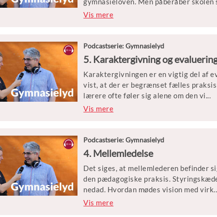
gymnasieloven. Men påberåber skolen s
værdier som et værn imod andre kulture
Vis mere
for en ligeværdig dialog?
Gæsterne i dag er Yago Bundgaard, udda
Podcastserie: Gymnasielyd
markeret sig i debatten om elever af a
5. Karaktergivning og evaluerin
emeritus og dr.pæd. fra Århus Universi
Karaktergivningen er en vigtig del af 
vist, at der er begrænset fælles praksi
lærere ofte føler sig alene om den vi
...
gtige opgave. Samtidig er karakterer no
Vis mere
muligheder senere og for deres oplevel
karaktergivningspraksis forbedres, så 
Podcastserie: Gymnasielyd
Gæsterne i dag er Noemi Katznelson, fo
4. Mellemledelse
”Karakterbogen”, og Nicolas Marinos, l
Det siges, at mellemlederen befinder si
om summativ evaluering i Gymnasiepæ
den pædagogiske praksis. Styringskæde
nedad. Hvordan mødes vision med virk
.
elighed, ledelse med læreridentitet, k
Vis mere
inspirerer mellemlederen teams og fag