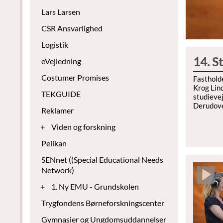
Lars Larsen
CSR Ansvarlighed
Logistik
14. S
eVejledning
Costumer Promises
Fastholde
Krog Lind
TEKGUIDE
studieve
Derudover
Reklamer
+
Viden og forskning
Pelikan
SENnet ((Special Educational Needs
Network)
+
1. Ny EMU - Grundskolen
Trygfondens Børneforskningscenter
Gymnasier og Ungdomsuddannelser