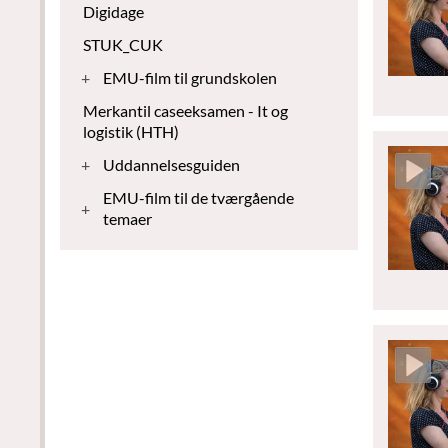
Digidage
STUK_CUK
+
EMU-film til grundskolen
Merkantil caseeksamen - It og
logistik (HTH)
+
Uddannelsesguiden
EMU-film til de tværgående
+
temaer