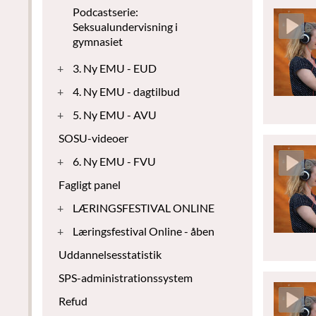
Podcastserie:
Seksualundervisning i
gymnasiet
+
3. Ny EMU - EUD
+
4. Ny EMU - dagtilbud
+
5. Ny EMU - AVU
SOSU-videoer
+
6. Ny EMU - FVU
Fagligt panel
+
LÆRINGSFESTIVAL ONLINE
+
Læringsfestival Online - åben
Uddannelsesstatistik
SPS-administrationssystem
Refud