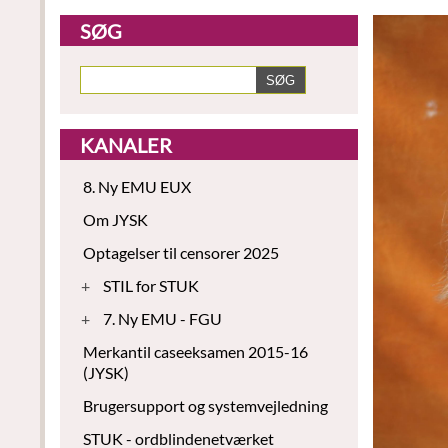
SØG
KANALER
8. Ny EMU EUX
Om JYSK
Optagelser til censorer 2025
+
STIL for STUK
+
7. Ny EMU - FGU
Merkantil caseeksamen 2015-16
(JYSK)
Brugersupport og systemvejledning
STUK - ordblindenetværket