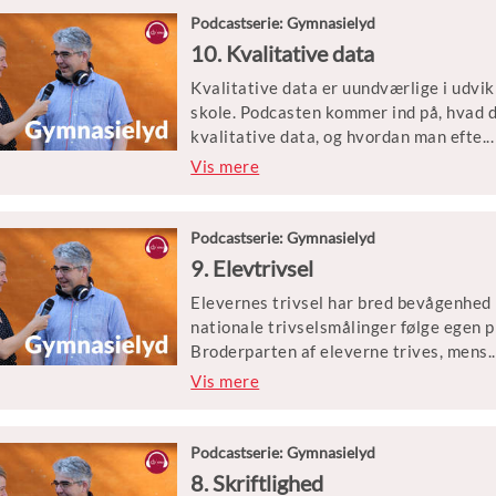
uddannelsessystemet. Er dette et parad
Podcastserie: Gymnasielyd
10. Kvalitative data
Torben Theilgard er centerchef i Studi
Kvalitative data er uundværlige i udvi
har arbejdet med karrierelæring i forb
skole. Podcasten kommer ind på, hvad d
kvalitative data, og hvordan man efte
...
rfølgende kan få bragt data i spil i kval
Vis mere
indsigt, data giver, også bliver anvendt
Sarah Schoop er seniorkonsulent med er
Podcastserie: Gymnasielyd
undersøgelser, men også viden om gymn
9. Elevtrivsel
relation til kvalitets- og udviklingsar
Elevernes trivsel har bred bevågenhed 
rektor på Egedal gymnasium og har erf
nationale trivselsmålinger følge egen pr
Broderparten af eleverne trives, mens
..
dem, som mistrives, får det værre. Og 
Vis mere
sammen med de svære diagnoser, bliver 
løfte? Skal vi tale om livsduelighed fre
hvordan kan trivselsarbejdet strukturer
Podcastserie: Gymnasielyd
8. Skriftlighed