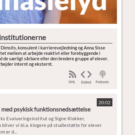
institutionerne
 Dimsits, konsulent i karrierevejledning og Anna Sisse
tet mellem at arbejde reaktivt eller forebyggende i
e særligt sårbare eller den bredere gruppe af elever.
bejder internt og eksternt.
XML
Podcasts
Embed
20:02
er med psykisk funktionsnedsættelse
s Evalueringsinstitut og Signe Klokker,
liver vi bl.a. klogere på studiestøtte for elever
em er d
...