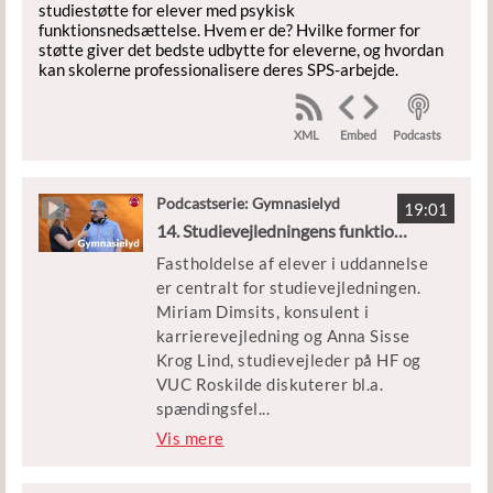
studiestøtte for elever med psykisk
funktionsnedsættelse. Hvem er de? Hvilke former for
støtte giver det bedste udbytte for eleverne, og hvordan
kan skolerne professionalisere deres SPS-arbejde.
XML
Podcasts
Embed
Podcastserie: Gymnasielyd
19:01
14. Studievejledningens funktion på uddannelsesinstitutionerne
Fastholdelse af elever i uddannelse
er centralt for studievejledningen.
Miriam Dimsits, konsulent i
karrierevejledning og Anna Sisse
Krog Lind, studievejleder på HF og
VUC Roskilde diskuterer bl.a.
spændingsfel
...
tet mellem at arbejde reaktivt eller
Vis mere
forebyggende i studievejledningen,
og hvorvidt man primært skal rette