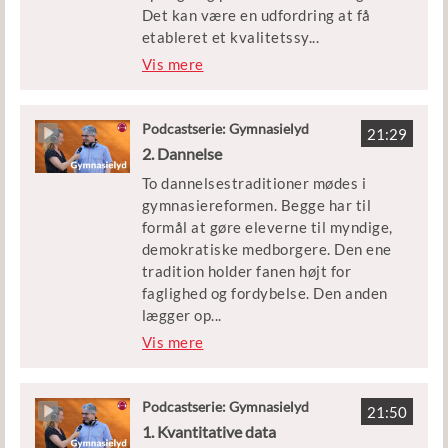
ved Uddannelsesvidenskab ved
Det kan være en udfordring at få
Syddansk Universitet, der bl.a. har
etableret et kvalitetssy
...
forsket i ledelse og
stem, der er omfattende nok til at
Vis mere
reformimplementering på de
systematisere mange tiltag og
gymnasiale uddannelser.
samtidig tilstrækkeligt fokuseret, så
man ikke ender med et for tungt
Podcastserie: Gymnasielyd
21:29
administrativt bureaukrati. Lærere
2. Dannelse
kan også føle sig anfægtet af det,
To dannelsestraditioner mødes i
der kan ses som en indgriben i privat
gymnasiereformen. Begge har til
praksis. Hvordan udvikler man et
formål at gøre eleverne til myndige,
meningsfuldt og effektivt
demokratiske medborgere. Den ene
kvalitetssystem?
tradition holder fanen højt for
faglighed og fordybelse. Den anden
Gæsterne i dag er Christian Moldt,
lægger op
...
kvalitetschef på
til at eleverne skal arbejde
Vis mere
Professionshøjskolen Absalon, og
problemorienteret og flerfagligt med
Susan Mose, rektor på Skt. Knuds
aktuelle udfordringer såsom klima,
Gymnasium i Odense.
migration og demokrati.
Podcastserie: Gymnasielyd
21:50
1. Kvantitative data
Gæsterne i dag er Birgitte Vedersø,