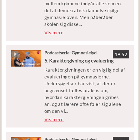
mellem kønnene indgår alle som en
og Anne-Birgitte Rasmussen fra Det
del af demokratisk dannelse ifølge
Åbne Gymnasium har han været
gymnasieloven. Men påberåber
initiativtager til et projekt for at
skolen sig disse
...
kvalificere brugen af virtuel
værdier som et værn imod andre
Vis mere
undervisning i gymnasial
kulturer, eller er disse begreber et
sammenhæng.
nødvendigt fundament for en
ligeværdig dialog?
Podcastserie: Gymnasielyd
19:52
5. Karaktergivning og evaluering
Gæsterne i dag er Yago Bundgaard,
Karaktergivningen er en vigtig del af
uddannelsesdirektør på Århus TECH,
evalueringen på gymnasierne.
der bl.a. har markeret sig i debatten
Undersøgelser har vist, at der er
om elever af anden etnisk herkomst,
begrænset fælles praksis om,
og Ove Korsgaard, professor
hvordan karaktergivningen gribes
emeritus og dr.pæd. fra Århus
an, og at lærere ofte føler sig alene
Universitet og DPU.
om den vi
...
gtige opgave. Samtidig er karakterer
Vis mere
noget, der fylder meget for eleverne
- både for deres muligheder senere
og for deres oplevelse af læring og
Podcastserie: Gymnasielyd