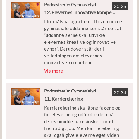
opmærksomheden mod de særligt
Podcastserie: Gymnasielyd
20:25
sårbare eller den bredere gruppe af
12. Elevernes innovative kompetencer
elever. Derudover får vi også et bud
I formålsparagraffen til loven om de
på, hvordan studievejledningen kan
gymnasiale uddannelser står der, at
indgå i samarbejder internt og
”uddannelserne skal udvikle
eksternt.
elevernes kreative og innovative
evner”. Derudover står der i
vejledningen om elevernes
innovative kompetenc
...
er, at der i fagene og de faglige
Vis mere
samspil arbejdes målrettet med at
udvikle elevernes evner til at
anvende faglig viden og faglige
Podcastserie: Gymnasielyd
20:34
metoder til at undersøge og løse
11. Karrierelæring
konkrete problemer. Men hvad er
Karrierelæring skal åbne fagene op
innovative kompetencer, hvad er
for eleverne og udfordre dem på
innovation i det hele taget, og
deres umiddelbare ønsker for et
hvordan skal man undervise i det i
fremtidigt job. Men karrierelæring
gymnasiet?
skal også give eleverne øget viden