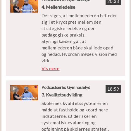
20:33
mestring. Hvordan kan
4. Mellemledelse
karaktergivningspraksis forbedres,
Det siges, at mellemlederen befinder
så motivation og læring tilgodeses?
sig i et krydspres mellem den
strategiske ledelse og den
Gæsterne i dag er Noemi
pædagogiske praksis.
Katznelson, forsker på CFU og
Styringskæden gør, at
medforfatter til bogen
mellemlederen både skal lede opad
”Karakterbogen”, og Nicolas
og nedad. Hvordan mødes vision med
Marinos, lektor på Lyngby
virk
...
Gymnasium, der bl.a. har skrevet om
elighed, ledelse med læreridentitet,
Vis mere
summativ evaluering i
kvantitative mål med kvalitative
Gymnasiepædagogik.
indsatser? Hvordan inspirerer
mellemlederen teams og faggrupper
Podcastserie: Gymnasielyd
18:59
til at arbejde sammen om en
3. Kvalitetsudvikling
forbedret skole?
Skolernes kvalitetssystem er en
måde at fastholde og koordinere
Gæsterne i dag er Henrik Nevers,
indsatserne, så der sker en
rektor på Roskilde Gymnasium, og
systematisk evaluering og
Peter Henrik Raae, ph.d. og lektor
opfølgning på skolernes strategi.