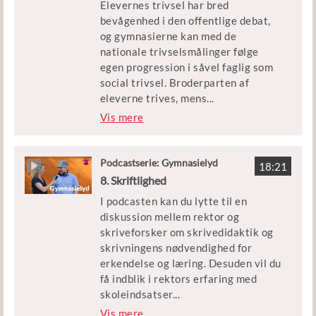
Elevernes trivsel har bred
med erfaringer i brug af kvalitative
bevågenhed i den offentlige debat,
analyser fra EVAs undersøgelser,
og gymnasierne kan med de
men også viden om gymnasiernes
nationale trivselsmålinger følge
arbejde med kvalitative metoder i
egen progression i såvel faglig som
relation til kvalitets- og
social trivsel. Broderparten af
udviklingsarbejde fra EVAs
eleverne trives, mens
...
undersøgelser herom. Camilla Rye er
dem, som mistrives, får det værre.
Vis mere
rektor på Egedal gymnasium og har
Og mens vi taler om den bredere
erfaring med datainformeret
mistrivsel blandet sammen med de
skoleindsatser.
svære diagnoser, bliver det relevant
Podcastserie: Gymnasielyd
18:21
at spørge, hvad skolen skal og kan
8. Skriftlighed
løfte? Skal vi tale om livsduelighed
I podcasten kan du lytte til en
frem for lykke, hvad kan vi lære af de
diskussion mellem rektor og
sårbare elever, og hvordan kan
skriveforsker om skrivedidaktik og
trivselsarbejdet struktureres og
skrivningens nødvendighed for
integreres i skolens øvrige
erkendelse og læring. Desuden vil du
kvalitetsarbejde?
få indblik i rektors erfaring med
skoleindsatser
...
, der styrker elevernes skriftlige
Vis mere