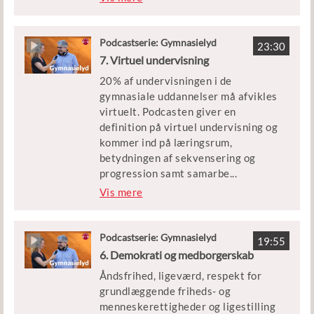
kompetencer. Det handler om at
gøre det individuelle til noget fælles.
Podcastserie: Gymnasielyd
23:30
Mette Trangbæk er rektor på Greve
7. Virtuel undervisning
Gymnasium, Ellen Krogh er
20% af undervisningen i de
professor i danskfagets didaktik på
gymnasiale uddannelser må afvikles
SDU og primus motor i en lang række
virtuelt. Podcasten giver en
forskningsprojekter om skriftlighed
definition på virtuel undervisning og
og skri-veudvikling i gymnasiet
kommer ind på læringsrum,
betydningen af sekvensering og
progression samt samarbe
...
jde i faggrupper.
Vis mere
Christian Dalsgaard er lektor ved
Center for Undervisningsudvikling
Podcastserie: Gymnasielyd
19:55
på Institut for Kommunikation og
6. Demokrati og medborgerskab
Kultur på Medievidenskab, Aarhus
Åndsfrihed, ligeværd, respekt for
Universitet. Thomas Jørgensen er
grundlæggende friheds- og
rektor på Borupgaard Gymnasium og
menneskerettigheder og ligestilling
sammen med Ivar Ørnby fra UNORD