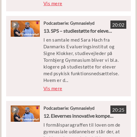
tet mellem at arbejde reaktivt eller
Vis mere
forebyggende i studievejledningen,
og hvorvidt man primært skal rette
opmærksomheden mod de særligt
Podcastserie: Gymnasielyd
20:02
sårbare eller den bredere gruppe af
13. SPS – studiestøtte for elever med psykisk funktionsnedsættelse
elever. Derudover får vi også et bud
I en samtale med Sara Hach fra
på, hvordan studievejledningen kan
Danmarks Evalueringsinstitut og
indgå i samarbejder internt og
Signe Klokker, studievejleder på
eksternt.
Tornbjerg Gymnasium bliver vi bl.a.
klogere på studiestøtte for elever
med psykisk funktionsnedsættelse.
Hvem er d
...
e? Hvilke former for støtte giver det
Vis mere
bedste udbytte for eleverne, og
hvordan kan skolerne
professionalisere deres SPS-arbejde.
Podcastserie: Gymnasielyd
20:25
12. Elevernes innovative kompetencer
I formålsparagraffen til loven om de
gymnasiale uddannelser står der, at