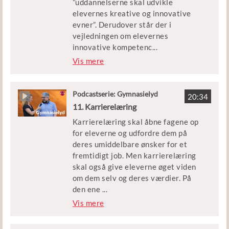
”uddannelserne skal udvikle
elevernes kreative og innovative
evner”. Derudover står der i
vejledningen om elevernes
innovative kompetenc
...
er, at der i fagene og de faglige
Vis mere
samspil arbejdes målrettet med at
udvikle elevernes evner til at
anvende faglig viden og faglige
Podcastserie: Gymnasielyd
20:34
metoder til at undersøge og løse
11. Karrierelæring
konkrete problemer. Men hvad er
Karrierelæring skal åbne fagene op
innovative kompetencer, hvad er
for eleverne og udfordre dem på
innovation i det hele taget, og
deres umiddelbare ønsker for et
hvordan skal man undervise i det i
fremtidigt job. Men karrierelæring
gymnasiet?
skal også give eleverne øget viden
om dem selv og deres værdier. På
Michael Paulsen er lektor i
den ene
...
pædagogik ved Syddansk
side gør
Vis mere
Universitet og har forsket og
karrierelæringsperspektivet op med
skrevet om innovation i gymnasiet.
tanken om den snorlige vej igennem
Morten Winther Bülow er lektor på