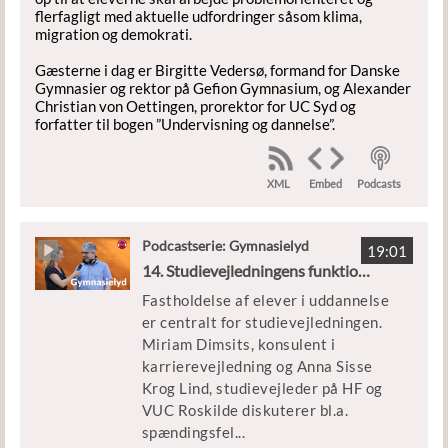
flerfagligt med aktuelle udfordringer såsom klima,
migration og demokrati.
Gæsterne i dag er Birgitte Vedersø, formand for Danske
Gymnasier og rektor på Gefion Gymnasium, og Alexander
Christian von Oettingen, prorektor for UC Syd og
forfatter til bogen ”Undervisning og dannelse”.
XML
Podcasts
Embed
Podcastserie: Gymnasielyd
19:01
14. Studievejledningens funktion på uddannelsesinstitutionerne
Fastholdelse af elever i uddannelse
er centralt for studievejledningen.
Miriam Dimsits, konsulent i
karrierevejledning og Anna Sisse
Krog Lind, studievejleder på HF og
VUC Roskilde diskuterer bl.a.
spændingsfel
...