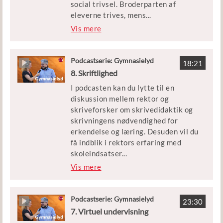
social trivsel. Broderparten af
udviklingsarbejde fra EVAs
eleverne trives, mens
...
undersøgelser herom. Camilla Rye er
dem, som mistrives, får det værre.
Vis mere
rektor på Egedal gymnasium og har
Og mens vi taler om den bredere
erfaring med datainformeret
mistrivsel blandet sammen med de
skoleindsatser.
svære diagnoser, bliver det relevant
Podcastserie: Gymnasielyd
18:21
at spørge, hvad skolen skal og kan
8. Skriftlighed
løfte? Skal vi tale om livsduelighed
I podcasten kan du lytte til en
frem for lykke, hvad kan vi lære af de
diskussion mellem rektor og
sårbare elever, og hvordan kan
skriveforsker om skrivedidaktik og
trivselsarbejdet struktureres og
skrivningens nødvendighed for
integreres i skolens øvrige
erkendelse og læring. Desuden vil du
kvalitetsarbejde?
få indblik i rektors erfaring med
skoleindsatser
...
, der styrker elevernes skriftlige
Vis mere
kompetencer. Det handler om at
gøre det individuelle til noget fælles.
Podcastserie: Gymnasielyd
23:30
Mette Trangbæk er rektor på Greve
7. Virtuel undervisning
Gymnasium, Ellen Krogh er