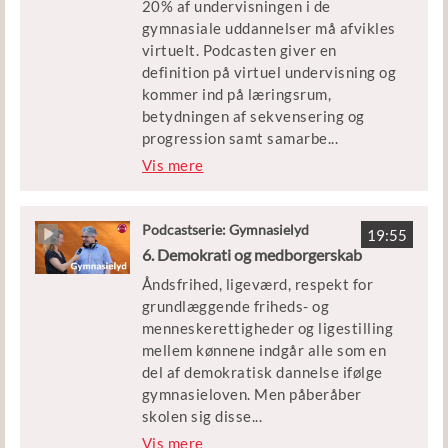
20% af undervisningen i de
professor i danskfagets didaktik på
gymnasiale uddannelser må afvikles
SDU og primus motor i en lang række
virtuelt. Podcasten giver en
forskningsprojekter om skriftlighed
definition på virtuel undervisning og
og skri-veudvikling i gymnasiet
kommer ind på læringsrum,
betydningen af sekvensering og
progression samt samarbe
...
jde i faggrupper.
Vis mere
Christian Dalsgaard er lektor ved
Center for Undervisningsudvikling
Podcastserie: Gymnasielyd
19:55
på Institut for Kommunikation og
6. Demokrati og medborgerskab
Kultur på Medievidenskab, Aarhus
Åndsfrihed, ligeværd, respekt for
Universitet. Thomas Jørgensen er
grundlæggende friheds- og
rektor på Borupgaard Gymnasium og
menneskerettigheder og ligestilling
sammen med Ivar Ørnby fra UNORD
mellem kønnene indgår alle som en
og Anne-Birgitte Rasmussen fra Det
del af demokratisk dannelse ifølge
Åbne Gymnasium har han været
gymnasieloven. Men påberåber
initiativtager til et projekt for at
skolen sig disse
...
kvalificere brugen af virtuel
værdier som et værn imod andre
Vis mere
undervisning i gymnasial