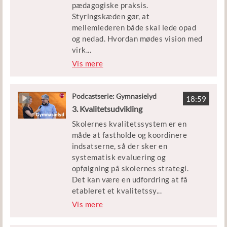
pædagogiske praksis.
Katznelson, forsker på CFU og
Styringskæden gør, at
medforfatter til bogen
mellemlederen både skal lede opad
”Karakterbogen”, og Nicolas
og nedad. Hvordan mødes vision med
Marinos, lektor på Lyngby
virk
...
Gymnasium, der bl.a. har skrevet om
elighed, ledelse med læreridentitet,
Vis mere
summativ evaluering i
kvantitative mål med kvalitative
Gymnasiepædagogik.
indsatser? Hvordan inspirerer
mellemlederen teams og faggrupper
Podcastserie: Gymnasielyd
18:59
til at arbejde sammen om en
3. Kvalitetsudvikling
forbedret skole?
Skolernes kvalitetssystem er en
måde at fastholde og koordinere
Gæsterne i dag er Henrik Nevers,
indsatserne, så der sker en
rektor på Roskilde Gymnasium, og
systematisk evaluering og
Peter Henrik Raae, ph.d. og lektor
opfølgning på skolernes strategi.
ved Uddannelsesvidenskab ved
Det kan være en udfordring at få
Syddansk Universitet, der bl.a. har
etableret et kvalitetssy
...
forsket i ledelse og
stem, der er omfattende nok til at
Vis mere
reformimplementering på de
systematisere mange tiltag og
gymnasiale uddannelser.
samtidig tilstrækkeligt fokuseret, så