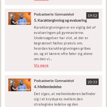
kulturer, eller er disse begreber et
sammenhæng.
nødvendigt fundament for en
ligeværdig dialog?
Podcastserie: Gymnasielyd
19:52
5. Karaktergivning og evaluering
Gæsterne i dag er Yago Bundgaard,
Karaktergivningen er en vigtig del af
uddannelsesdirektør på Århus TECH,
evalueringen på gymnasierne.
der bl.a. har markeret sig i debatten
Undersøgelser har vist, at der er
om elever af anden etnisk herkomst,
begrænset fælles praksis om,
og Ove Korsgaard, professor
hvordan karaktergivningen gribes
emeritus og dr.pæd. fra Århus
an, og at lærere ofte føler sig alene
Universitet og DPU.
om den vi
...
gtige opgave. Samtidig er karakterer
Vis mere
noget, der fylder meget for eleverne
- både for deres muligheder senere
og for deres oplevelse af læring og
Podcastserie: Gymnasielyd
20:33
mestring. Hvordan kan
4. Mellemledelse
karaktergivningspraksis forbedres,
Det siges, at mellemlederen befinder
så motivation og læring tilgodeses?
sig i et krydspres mellem den
strategiske ledelse og den
Gæsterne i dag er Noemi