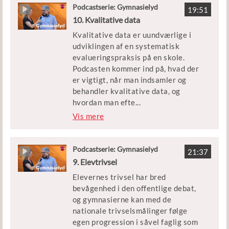
uddannelsessystemet og opfordrer i
Podcastserie: Gymnasielyd
Århus Katedralskole og skriver Ph.d.
19:51
stede til øget indsigt i egne valg. På
10. Kvalitative data
om didaktik og digital læring.
den anden side rummer
Morten har i en årrække undervist i
Kvalitative data er uundværlige i
karriereperspektivet også en
innovation i gymnasiet.
udviklingen af en systematisk
politisk agenda, der skal få de unge
evalueringspraksis på en skole.
hurtigt igennem
Podcasten kommer ind på, hvad der
uddannelsessystemet. Er dette et
er vigtigt, når man indsamler og
paradoks, og hvordan overkommer vi
behandler kvalitative data, og
det i så fald?
hvordan man efte
...
rfølgende kan få bragt data i spil i
Vis mere
Torben Theilgard er centerchef i
kvalitetsarbejdet og udviklingen, for
Studievalg Danmark. Ivar Ørnby er
at sørge for at den indsigt, data
direktør på UNord og har arbejdet
giver, også bliver anvendt og omsat.
Podcastserie: Gymnasielyd
med karrierelæring i forbindelse
21:37
9. Elevtrivsel
med projektet Karrierefokus.
Sarah Schoop er seniorkonsulent
Elevernes trivsel har bred
med erfaringer i brug af kvalitative
bevågenhed i den offentlige debat,
analyser fra EVAs undersøgelser,
og gymnasierne kan med de
men også viden om gymnasiernes
nationale trivselsmålinger følge
arbejde med kvalitative metoder i
egen progression i såvel faglig som
relation til kvalitets- og