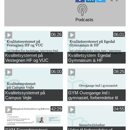
Podcasts
06:26
06:01
Kvalitetsystemet på
Kvalitetsystem Egedal
Vestegnen HF og VUC
Gymnaisum & HF
06:00
08:25
Kvalitetssystemet på
GYM Overgange ind i
Campus Vejle
gymnasiet, forberedelse til
netværksmøde 13
42:29
04:55
GYM Forandringsteori
Video til forberedelse af