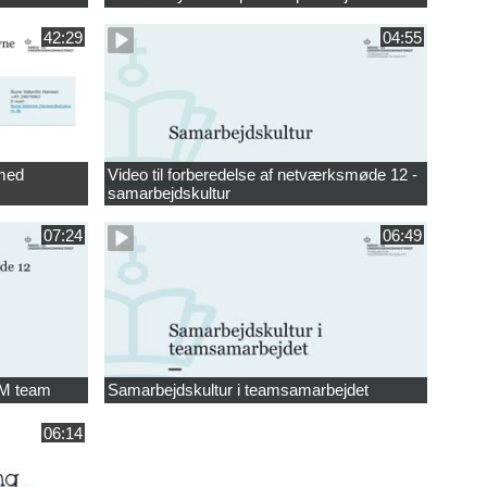
42:29
04:55
 med
Video til forberedelse af netværksmøde 12 -
samarbejdskultur
07:24
06:49
YM team
Samarbejdskultur i teamsamarbejdet
06:14