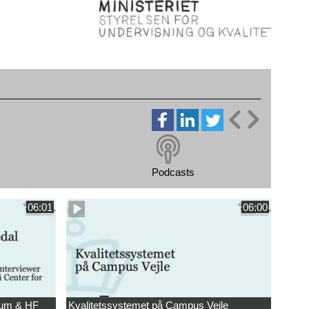
Podcasts
06:01
06:00
sum & HF
Kvalitetssystemet på Campus Vejle