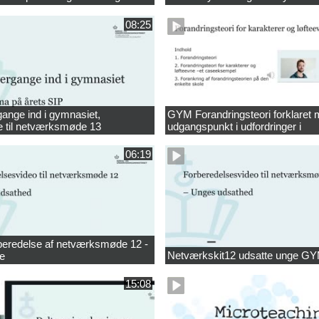
08:25
nge ind i gymnasiet,
GYM Forandringsteori forklaret
e til netværksmøde 13
udgangspunkt i udfordringer i
socioøkonomisk løfteevne
06:19
orberedelse af netværksmøde 12 -
Netværkskit12 udsatte unge G
e
15:08