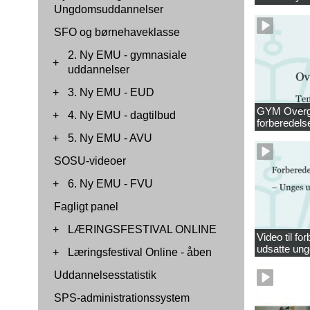
Ungdomsuddannelser
SFO og børnehaveklasse
2. Ny EMU - gymnasiale
+
uddannelser
+
3. Ny EMU - EUD
GYM Overga
+
4. Ny EMU - dagtilbud
forberedels
+
5. Ny EMU - AVU
SOSU-videoer
+
6. Ny EMU - FVU
Fagligt panel
+
LÆRINGSFESTIVAL ONLINE
Video til f
udsatte ung
+
Læringsfestival Online - åben
Uddannelsesstatistik
SPS-administrationssystem