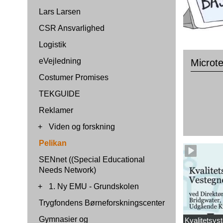
Lars Larsen
CSR Ansvarlighed
Logistik
eVejledning
Microt
Costumer Promises
TEKGUIDE
Reklamer
+
Viden og forskning
Pelikan
SENnet ((Special Educational
Needs Network)
+
1. Ny EMU - Grundskolen
Trygfondens Børneforskningscenter
Gymnasier og
Kvalitetsy