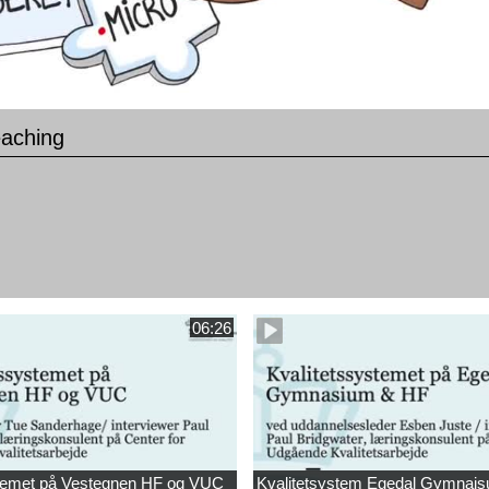
eaching
06:26
stemet på Vestegnen HF og VUC
Kvalitetsystem Egedal Gymnai