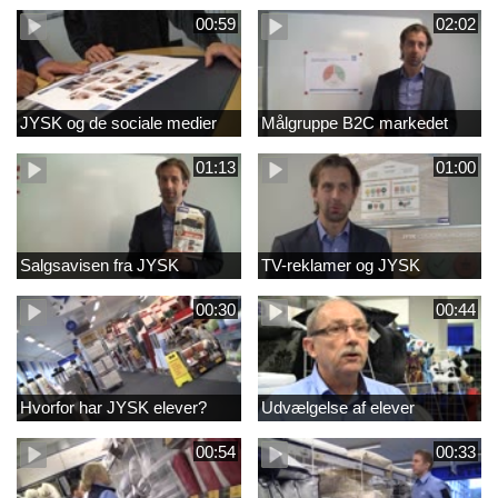
00:59
02:02
JYSK og de sociale medier
Målgruppe B2C markedet
01:13
01:00
Salgsavisen fra JYSK
TV-reklamer og JYSK
00:30
00:44
Hvorfor har JYSK elever?
Udvælgelse af elever
00:54
00:33