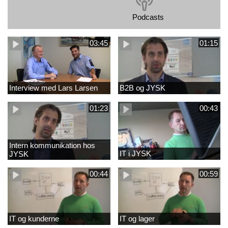
Podcasts
03:45
01:15
Interview med Lars Larsen
B2B og JYSK
01:23
00:43
Intern kommunikation hos
IT i JYSK
JYSK
00:44
00:59
IT og kunderne
IT og lager