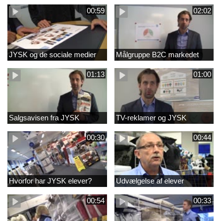
00:59
02:02
JYSK og de sociale medier
Målgruppe B2C markedet
01:13
01:00
Salgsavisen fra JYSK
TV-reklamer og JYSK
00:30
00:44
Hvorfor har JYSK elever?
Udvælgelse af elever
00:54
00:33