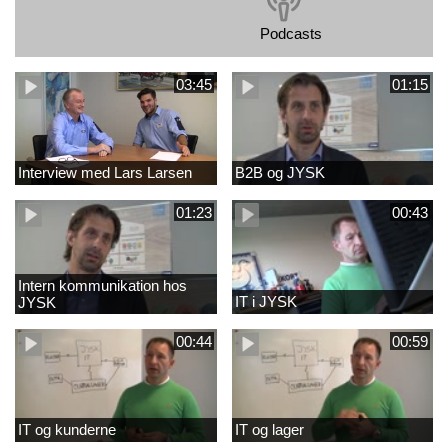
Podcasts
03:45
01:15
Interview med Lars Larsen
B2B og JYSK
01:23
00:43
Intern kommunikation hos
IT i JYSK
JYSK
00:44
00:59
IT og kunderne
IT og lager