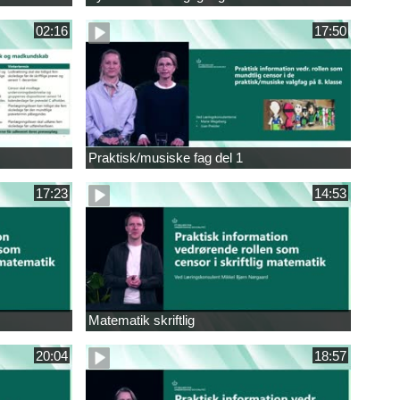
02:16
17:50
Praktisk/musiske fag del 1
17:23
14:53
Matematik skriftlig
20:04
18:57