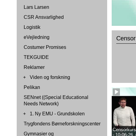
Lars Larsen
CSR Ansvarlighed
Logistik
eVejledning
Censor
Costumer Promises
TEKGUIDE
Reklamer
+
Viden og forskning
Pelikan
SENnet ((Special Educational
Needs Network)
+
1. Ny EMU - Grundskolen
Trygfondens Børneforskningscenter
Censorkursu
Gymnasier og
- 10-06-26 