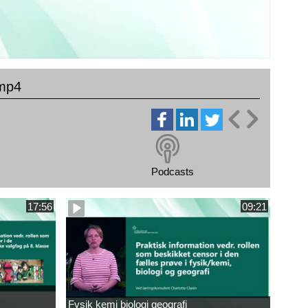
.mp4
Podcasts
17:56
09:21
Fysik kemi biologi geografi