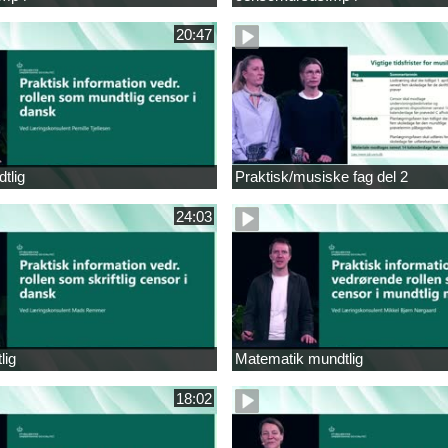
20:47
tlig
Praktisk/musiske fag del 2
24:03
lig
Matematik mundtlig
18:02