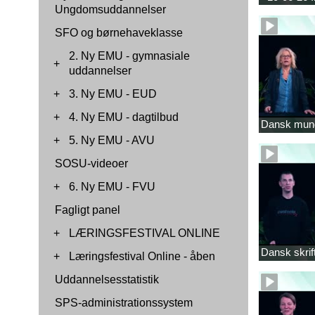
Ungdomsuddannelser
SFO og børnehaveklasse
2. Ny EMU - gymnasiale
+
uddannelser
+
3. Ny EMU - EUD
+
4. Ny EMU - dagtilbud
Dansk mund
+
5. Ny EMU - AVU
SOSU-videoer
+
6. Ny EMU - FVU
Fagligt panel
+
LÆRINGSFESTIVAL ONLINE
Dansk skrift
+
Læringsfestival Online - åben
Uddannelsesstatistik
SPS-administrationssystem