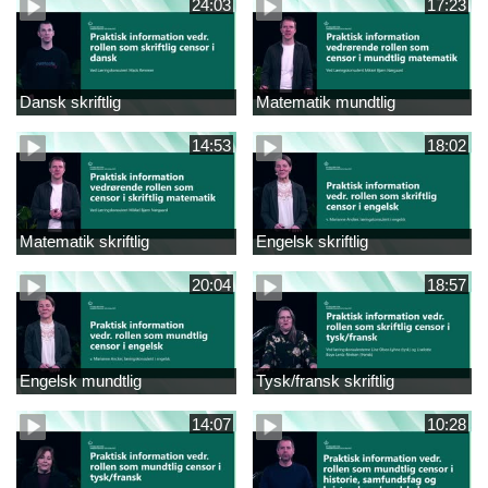
24:03
17:23
Dansk skriftlig
Matematik mundtlig
14:53
18:02
Matematik skriftlig
Engelsk skriftlig
20:04
18:57
Engelsk mundtlig
Tysk/fransk skriftlig
14:07
10:28