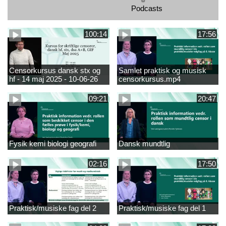
Podcasts
100:14
17:56
Censorkursus dansk stx og
Samlet praktisk og musisk
hf - 14 maj 2025 - 10-06-26
censorkursus.mp4
.mp4
09:21
20:47
Fysik kemi biologi geografi
Dansk mundtlig
02:16
17:50
Praktisk/musiske fag del 2
Praktisk/musiske fag del 1