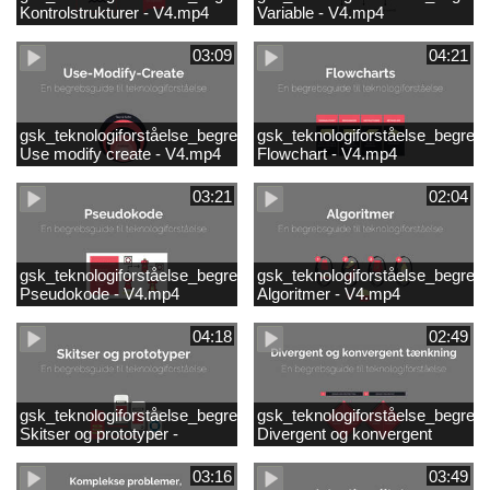
Kontrolstrukturer - V4.mp4
Variable - V4.mp4
03:09
04:21
gsk_teknologiforståelse_begrebsguide_10
gsk_teknologiforståelse_begreb
Use modify create - V4.mp4
Flowchart - V4.mp4
03:21
02:04
gsk_teknologiforståelse_begrebsguide_8
gsk_teknologiforståelse_begreb
Pseudokode - V4.mp4
Algoritmer - V4.mp4
04:18
02:49
gsk_teknologiforståelse_begrebsguide_6
gsk_teknologiforståelse_begreb
Skitser og prototyper -
Divergent og konvergent
V4.mp4
tænkning - V4.mp4
03:16
03:49