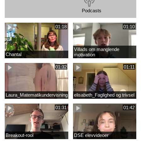
Podcasts
01:18
01:10
Villads om manglende
Chantal
motivation
01:32
01:11
Laura_Matematikundervisning
elisabeth_Faglighed og trivsel
01:31
01:42
Breakout-rool
DSE elevvideoer