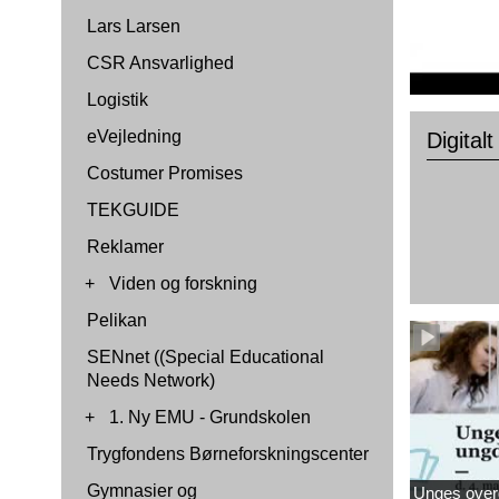
Lars Larsen
CSR Ansvarlighed
Logistik
eVejledning
Digital
Costumer Promises
TEKGUIDE
Reklamer
+
Viden og forskning
Pelikan
SENnet ((Special Educational
Needs Network)
+
1. Ny EMU - Grundskolen
Trygfondens Børneforskningscenter
Gymnasier og
Unges over