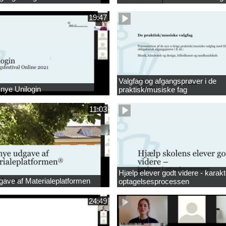
19:47
Valgfag og afgangsprøver i de
nye Unilogin
praktisk/musiske fag
11:03
Hjælp elever godt videre - karakt
ave af Materialeplatformen
optagelsesprocessen
24:49