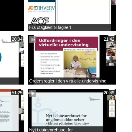
Fra ufaglært til faglært
20:34
21:42
Ordensregler i den virtuelle undervisning
51:25
20:49
Nyt i datavarehuset for