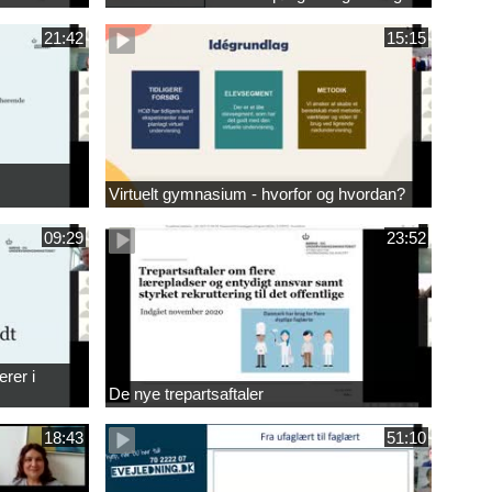
21:42
15:15
Virtuelt gymnasium - hvorfor og hvordan?
09:29
23:52
erer i
De nye trepartsaftaler
18:43
51:10