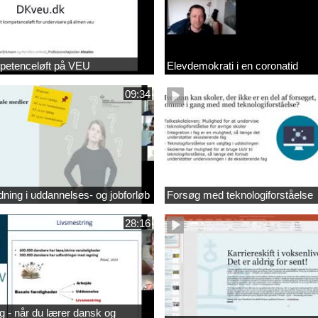
mpetenceløft på VEU
Elevdemokrati i en coronatid
09:34
dning i uddannelses- og jobforløb
Forsøg med teknologiforståelse
28:16
g - når du lærer dansk og