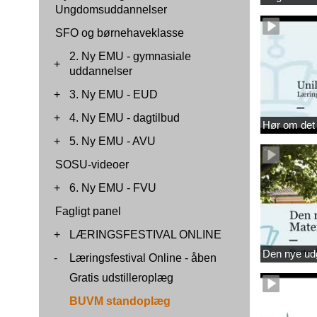
Ungdomsuddannelser
SFO og børnehaveklasse
2. Ny EMU - gymnasiale
+
uddannelser
+
3. Ny EMU - EUD
+
4. Ny EMU - dagtilbud
Hør om det 
+
5. Ny EMU - AVU
SOSU-videoer
+
6. Ny EMU - FVU
Fagligt panel
+
LÆRINGSFESTIVAL ONLINE
Den nye udg
-
Læringsfestival Online - åben
Gratis udstilleroplæg
BUVM standoplæg