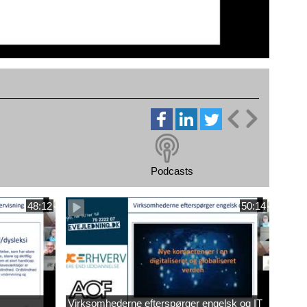
Podcasts
48:12
50:14
Virksomhederne efterspørger engelsk og IT