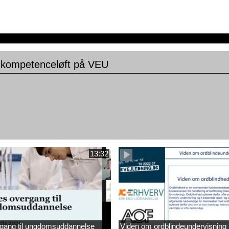
t kompetenceløft på VEU
13:32
gang til ungdomsuddannelse
Viden om ordblindeundervisning