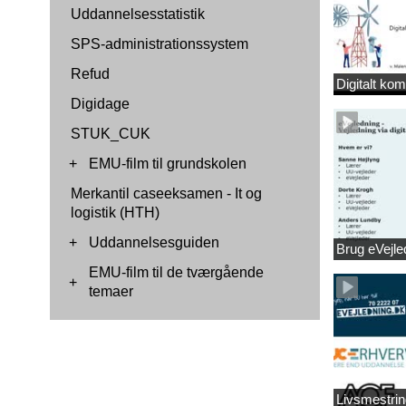
Uddannelsesstatistik
SPS-administrationssystem
Refud
Digitalt ko
Digidage
STUK_CUK
+
EMU-film til grundskolen
Merkantil caseeksamen - It og
logistik (HTH)
+
Uddannelsesguiden
Brug eVejle
EMU-film til de tværgående
+
temaer
Livsmestrin