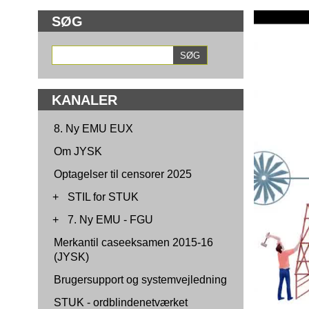
SØG
KANALER
8. Ny EMU EUX
Om JYSK
Optagelser til censorer 2025
+
STIL for STUK
+
7. Ny EMU - FGU
Merkantil caseeksamen 2015-16
(JYSK)
Brugersupport og systemvejledning
STUK - ordblindenetværket