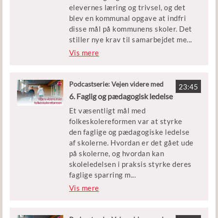
elevernes læring og trivsel, og det
blev en kommunal opgave at indfri
disse mål på kommunens skoler. Det
stiller nye krav til samarbejdet me
...
llem kommuner og skoler. I dette afsnit
Vis mere
får vi perspektiver og gode tips til
værktøjer og rammer for det
konstruktive samarbejde, set fra begge
Podcastserie: Vejen videre med
23:45
folkeskolereformen
sider af bordet.
6. Faglig og pædagogisk ledelse
Et væsentligt mål med
Medvirkende:
folkeskolereformen var at styrke
Jakob Ryttersgaard, skoledirektør i
den faglige og pædagogiske ledelse
Aalborg Kommune
af skolerne. Hvordan er det gået ude
Kirsten Birkving, skoleleder på
på skolerne, og hvordan kan
Kokkedal Skole i Fredensborg
skoleledelsen i praksis styrke deres
Kommune.
faglige sparring m
...
Bente Bjørnholt, seniorforsker på VIVE
ed og feedback til lærerne om undervisning
Vis mere
– Det Nationale Forsknings- og
Vi besøger Læssøesgade Skole i Aarhus og 
Analysecenter for Velfærd
perspektiver fra både skolelederen,
afdelingslederen og den faglige leder.