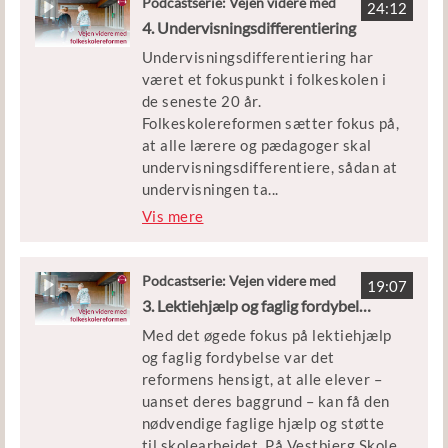
Podcastserie: Vejen videre med
Du kan læse VIVE’s evalueringsrapport
24:12
folkeskolereformen
4. Undervisningsdifferentiering
om kommunal styring i
Medvirkende:
folkeskolereformen her:
Undervisningsdifferentiering har
Louise Schmidt, skoleleder på Læssøesgade
https://www.vive.dk/da/udgivelser/den-
været et fokuspunkt i folkeskolen i
Skole i Aarhus
kommunale-styring-i-forbindelse-med-
de seneste 20 år.
Irina Frello Hansen, indskolingsleder på
folkeskolereformen-14315/
Folkeskolereformen sætter fokus på,
Læssøesgade Skole i Aarhus
at alle lærere og pædagoger skal
Marie Busck, faglig leder på Læssøesgade 
undervisningsdifferentiere, sådan at
i Aarhus
undervisningen ta
...
Bente Bjørnholt, seniorforsker på VIVE – D
ger udgangspunkt i den enkelte
Vis mere
Nationale Forsknings- og Analysecenter for
elevs behov og potentiale.
Velfærd
Undervisningsdifferentiering kan
praktiseres forskelligt, men hvordan
Podcastserie: Vejen videre med
Du kan læse VIVE’s evalueringsrapport om
19:07
folkeskolereformen
ser undervisningen ud, hvis
3. Lektiehjælp og faglig fordybelse
skoleledelse her:
elevernes skal have de faglige
https://www.vive.dk/da/udgivelser/skoleled
Med det øgede fokus på lektiehjælp
udfordringer, de har brug for? Vi
under-folkeskolereformen-14440/
og faglig fordybelse var det
besøger Kokkedal Skole i
reformens hensigt, at alle elever –
Fredensborg Kommune, som har
uanset deres baggrund – kan få den
succes med at differentiere, selvom
nødvendige faglige hjælp og støtte
de har et bredt elevgrundlag.
til skolearbejdet. På Vestbjerg Skole