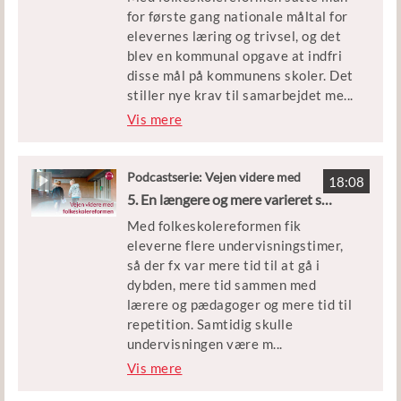
for første gang nationale måltal for
elevernes læring og trivsel, og det
blev en kommunal opgave at indfri
disse mål på kommunens skoler. Det
stiller nye krav til samarbejdet me
...
llem kommuner og skoler. I dette afsnit
Vis mere
får vi perspektiver og gode tips til
værktøjer og rammer for det
konstruktive samarbejde, set fra begge
Podcastserie: Vejen videre med
18:08
folkeskolereformen
sider af bordet.
5. En længere og mere varieret skoledag
Med folkeskolereformen fik
Medvirkende:
eleverne flere undervisningstimer,
Jakob Ryttersgaard, skoledirektør i
så der fx var mere tid til at gå i
Aalborg Kommune
dybden, mere tid sammen med
Kirsten Birkving, skoleleder på
lærere og pædagoger og mere tid til
Kokkedal Skole i Fredensborg
repetition. Samtidig skulle
Kommune.
undervisningen være m
...
Bente Bjørnholt, seniorforsker på VIVE
ere varieret med bruger af
Vis mere
– Det Nationale Forsknings- og
reformaktiviteter som fx den
Analysecenter for Velfærd