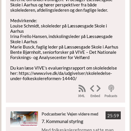
Skole i Aarhus og hører perspektiver fra både
skolelederen, afdelingslederen og den faglige leder.
Medvirkende:
Louise Schmidt, skoleleder på Læssøesgade Skole i
Aarhus
Irina Frello Hansen, indskolingsleder på Læssøesgade
Skole i Aarhus
Marie Busck, faglig leder på Læssøesgade Skole i Aarhus
Bente Bjørnholt, seniorforsker på VIVE – Det Nationale
Forsknings- og Analysecenter for Velfærd
Du kan læse VIVE’s evalueringsrapport om skoleledelse
her: https://www.vive.dk/da/udgivelser/skoleledelse-
under-folkeskolereformen-14440/
XML
Podcasts
Embed
Podcastserie: Vejen videre med
25:59
folkeskolereformen
7. Kommunal styring
Med folkeskolereformen satte man