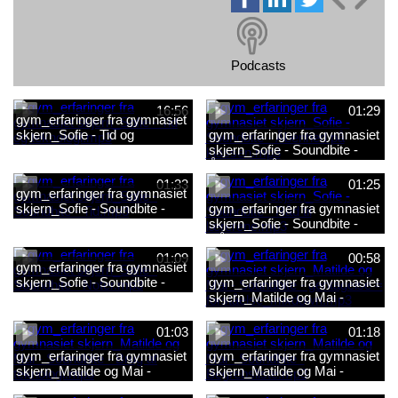
Podcasts
16:56
01:29
gym_erfaringer fra gymnasiet
skjern_Sofie - Tid og
gym_erfaringer fra gymnasiet
teknologi.mp3
skjern_Sofie - Soundbite -
Åbenhed på klassen.mp3
01:33
01:25
gym_erfaringer fra gymnasiet
skjern_Sofie - Soundbite -
gym_erfaringer fra gymnasiet
Tid.mp3
skjern_Sofie - Soundbite -
Råd til lærerene.mp3
01:09
00:58
gym_erfaringer fra gymnasiet
skjern_Sofie - Soundbite -
gym_erfaringer fra gymnasiet
Noter.mp3
skjern_Matilde og Mai -
Soundbite - gentagelse =
forståelse_mixdown.mp3
01:03
01:18
gym_erfaringer fra gymnasiet
gym_erfaringer fra gymnasiet
skjern_Matilde og Mai -
skjern_Matilde og Mai -
Soundbite - Brug af
Soundbite - Begrebsliste.mp3